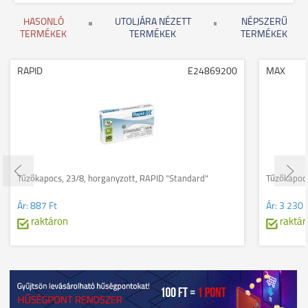
HASONLÓ
UTOLJÁRA NÉZETT
NÉPSZERŰ
TERMÉKEK
TERMÉKEK
TERMÉKEK
RAPID
E24869200
MAX
Tűzőkapocs, 23/8, horganyzott, RAPID "Standard"
Tűzőkapoc
Ár:
887 Ft
Ár:
3 230 
raktáron
raktár