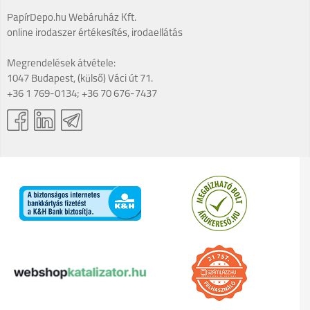
PapírDepo.hu Webáruház Kft.
online irodaszer értékesítés, irodaellátás
Megrendelések átvétele:
1047 Budapest, (külső) Váci út 71.
+36 1 769-0134; +36 70 676-7437