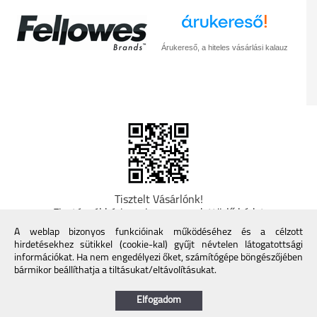
Árukereső, a hiteles vásárlási kalauz
Tisztelt Vásárlónk!
Fizetésnél kérje az ingyenes adattörlő kódot
adatainak biztonsága érdekében! A Kormány
A weblap bizonyos funkcióinak működéséhez és a célzott
döntése alapján a kereskedő minden tartós
hirdetésekhez sütikkel (cookie-kal) gyűjt névtelen látogatottsági
adathordozó termék vásárlásakor köteles ingyenes
információkat. Ha nem engedélyezi őket, számítógépe böngészőjében
adattörlő kódot biztosítani. További információk a
bármikor beállíthatja a tiltásukat/eltávolításukat.
Nemzeti Média- és Hírközlési Hatóság honlapján:
https://nmhh.hu/veglegestorles
Elfogadom