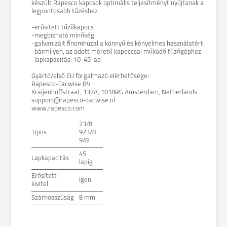
készült Rapesco kapcsok optimális teljesítményt nyújtanak a
legpontosabb tűzéshez
-erősített tűzőkapocs
-megbízható minőség
-galvanizált finomhuzal a könnyű és kényelmes használatért
-bármilyen, az adott méretű kapoccsal működő tűzőgéphez
-lapkapacitás: 10-45 lap
Gyártó/első EU forgalmazó elérhetősége:
Rapesco-Tacwise BV
Kraijenhoffstraat, 137A, 1018RG Amsterdam, Netherlands
support@rapesco-tacwise.nl
www.rapesco.com
23/8
Típus
923/8
9/8
45
Lapkapacitás
lapig
Erősített
Igen
kivitel
Szárhosszúság
8 mm