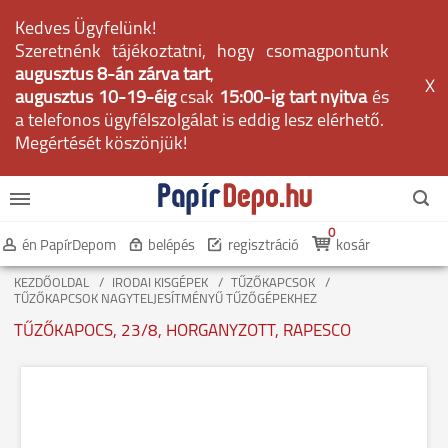
Kedves Ügyfelünk!
Szeretnénk tájékoztatni, hogy csomagpontunk
augusztus 8-án zárva tart
,
X
augusztus 10-19-éig
csak
15:00-ig tart nyitva
és
a telefonos ügyfélszolgálat is eddig lesz elérhető.
Megértését köszönjük!
0
én PapírDepom
belépés
regisztráció
kosár
KEZDŐOLDAL
IRODAI KISGÉPEK
TŰZŐKAPCSOK
TŰZŐKAPCSOK NAGYTELJESÍTMÉNYŰ TŰZŐGÉPEKHEZ
TŰZŐKAPOCS, 23/8, HORGANYZOTT, RAPESCO