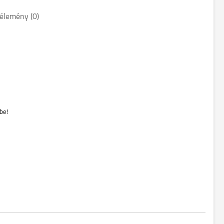
élemény (0)
be!