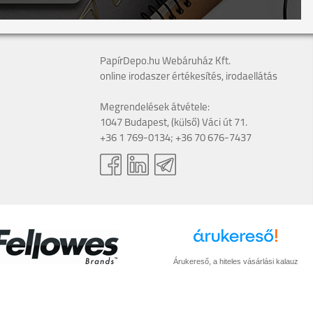
PapírDepo.hu Webáruház Kft.
online irodaszer értékesítés, irodaellátás
Megrendelések átvétele:
1047 Budapest, (külső) Váci út 71.
+36 1 769-0134; +36 70 676-7437
Árukereső, a hiteles vásárlási kalauz