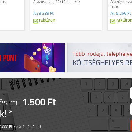
iros
Árazószalag, 22x12 mm, kék
Árazógépsza
fehér
Ár:
3 339 Ft
Ár:
5 266 Ft
raktáron
raktáro
 és mi
1.500 Ft
! *
.000 Ft kosárérték felett.