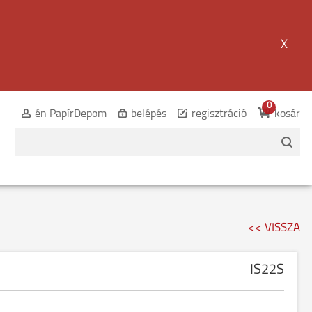
X
0
én PapírDepom
belépés
regisztráció
kosár
<< VISSZA
IS22S