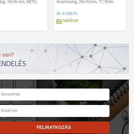
lag, 19x16 mm, METO,
Árazószalag, 25x16 mm, "C", fehér
Ár:
3 339 Ft
n
raktáron
FELIRATKOZÁS