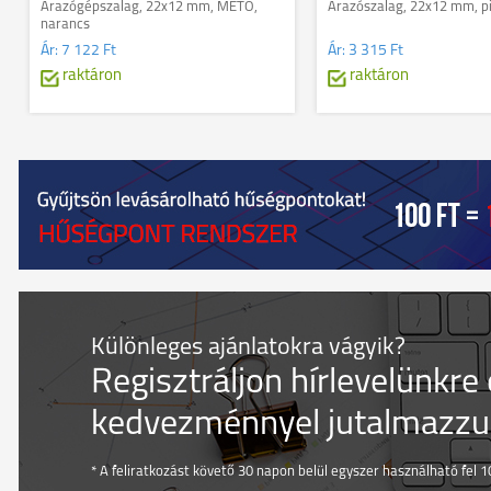
Árazógépszalag, 22x12 mm, METO,
Árazószalag, 22x12 mm, p
narancs
Ár:
7 122 Ft
Ár:
3 315 Ft
raktáron
raktáron
Különleges ajánlatokra vágyik?
Regisztráljon hírlevelünkre
kedvezménnyel jutalmazzuk
* A feliratkozást követő 30 napon belül egyszer használható fel 10