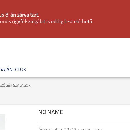
s 8-án zárva tart
,
fonos ügyfélszolgálat is eddig lesz elérhető.
GAJÁNLATOK
AZÓGÉP SZALAGOK
NO NAME