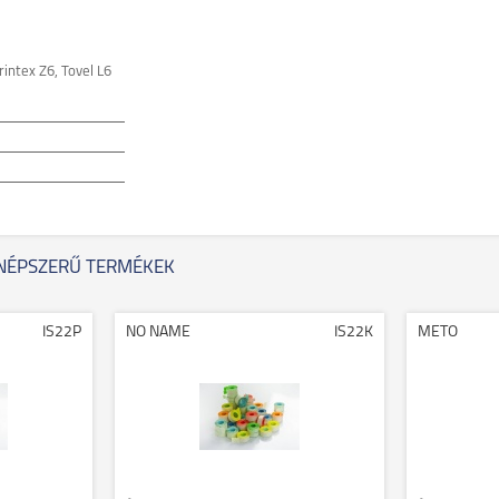
rintex Z6, Tovel L6
NÉPSZERŰ TERMÉKEK
IS22P
NO NAME
IS22K
METO