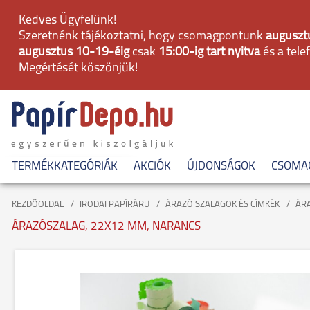
Kedves Ügyfelünk!
Szeretnénk tájékoztatni, hogy csomagpontunk
augusztu
augusztus 10-19-éig
csak
15:00-ig tart nyitva
és a tele
Megértését köszönjük!
TERMÉKKATEGÓRIÁK
AKCIÓK
ÚJDONSÁGOK
CSOMA
KEZDŐOLDAL
IRODAI PAPÍRÁRU
ÁRAZÓ SZALAGOK ÉS CÍMKÉK
ÁR
ÁRAZÓSZALAG, 22X12 MM, NARANCS