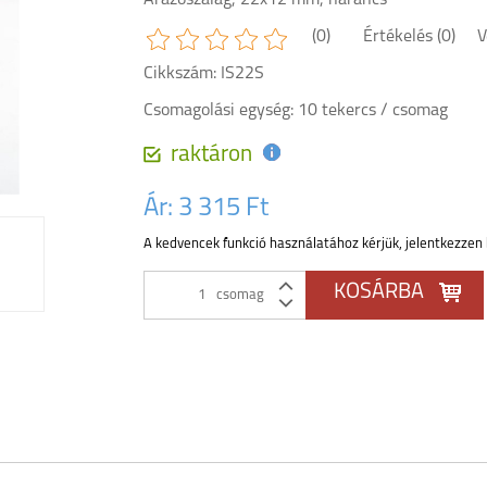
Árazószalag, 22x12 mm, narancs
(0)
Értékelés (0)
V
Cikkszám: IS22S
Csomagolási egység: 10 tekercs / csomag
raktáron
Ár:
3 315 Ft
A kedvencek funkció használatához kérjük, jelentkezzen 
csomag