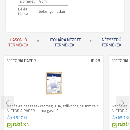
Talpméret
4 cm
Bélés
bélésnyomatlan
típusa
HASONLÓ
UTOLJÁRA NÉZETT
NÉPSZERŰ
TERMÉKEK
TERMÉKEK
TERMÉKEK
VICTORIA PAPER
IBI28
VICTORIA
Redős-talpas tasak csomag, TB4, szilikonos, 50 mm talp,
Redős-talp
VICTORIA PAPER, barna gascofil
VICTORIA P
Ár:
3 947 Ft
Ár:
65 734
raktáron
raktár