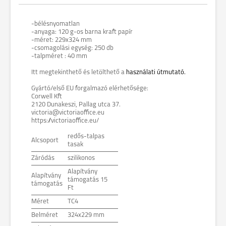
-bélésnyomatlan
-anyaga: 120 g-os barna kraft papír
-méret: 229x324 mm
-csomagolási egység: 250 db
-talpméret : 40 mm
Itt megtekinthető és letölthető a
használati útmutató.
Gyártó/első EU forgalmazó elérhetősége:
Corwell Kft
2120 Dunakeszi, Pallag utca 37.
victoria@victoriaoffice.eu
https://victoriaoffice.eu/
redős-talpas
Alcsoport
tasak
Záródás
szilikonos
Alapítvány
Alapítvány
támogatás 15
támogatás
Ft
Méret
TC4
Belméret
324x229 mm