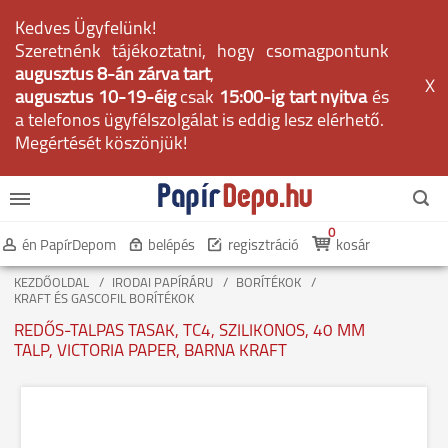
Kedves Ügyfelünk!
Szeretnénk tájékoztatni, hogy csomagpontunk
augusztus 8-án zárva tart
,
X
augusztus 10-19-éig
csak
15:00-ig tart nyitva
és
a telefonos ügyfélszolgálat is eddig lesz elérhető.
Megértését köszönjük!
0
én PapírDepom
belépés
regisztráció
kosár
KEZDŐOLDAL
IRODAI PAPÍRÁRU
BORÍTÉKOK
KRAFT ÉS GASCOFIL BORÍTÉKOK
REDŐS-TALPAS TASAK, TC4, SZILIKONOS, 40 MM
TALP, VICTORIA PAPER, BARNA KRAFT