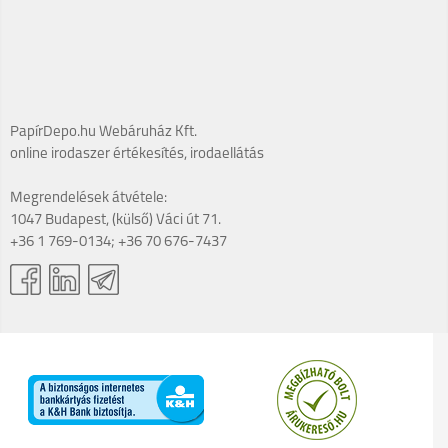
PapírDepo.hu Webáruház Kft.
online irodaszer értékesítés, irodaellátás
Megrendelések átvétele:
1047 Budapest, (külső) Váci út 71.
+36 1 769-0134; +36 70 676-7437