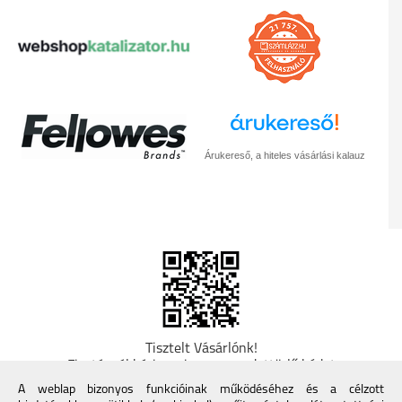
Árukereső, a hiteles vásárlási kalauz
Tisztelt Vásárlónk!
Fizetésnél kérje az ingyenes adattörlő kódot
adatainak biztonsága érdekében! A Kormány
A weblap bizonyos funkcióinak működéséhez és a célzott
döntése alapján a kereskedő minden tartós