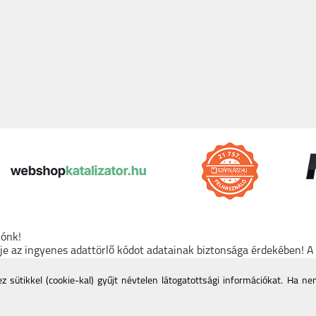
lónk!
rje az ingyenes adattörlő kódot adatainak biztonsága érdekében! 
den tartós adathordozó termék vásárlásakor köteles ingyenes adat
mációk a Nemzeti Média- és Hírközlési Hatóság honlapján:
https:/
 sütikkel (cookie-kal) gyűjt névtelen látogatottsági információkat. Ha n