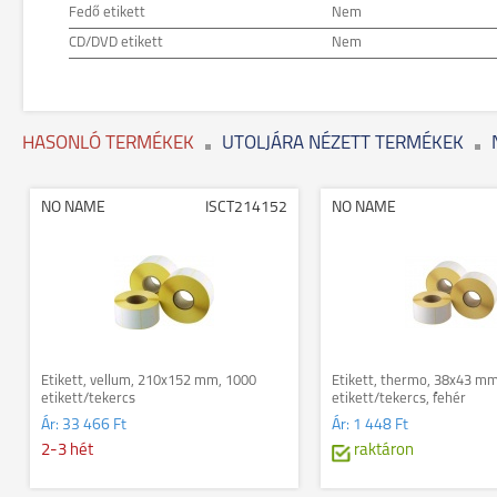
Fedő etikett
Nem
CD/DVD etikett
Nem
HASONLÓ TERMÉKEK
UTOLJÁRA NÉZETT TERMÉKEK
NO NAME
ISCT214152
NO NAME
Etikett, vellum, 210x152 mm, 1000
Etikett, thermo, 38x43 m
etikett/tekercs
etikett/tekercs, fehér
Ár:
33 466 Ft
Ár:
1 448 Ft
2-3 hét
raktáron