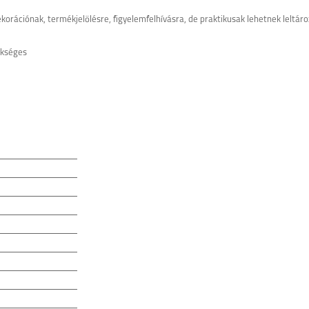
korációnak, termékjelölésre, figyelemfelhívásra, de praktikusak lehetnek leltár
ükséges