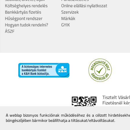
Költséghelyes rendelés
Online elállási nyilatkozat
Bankkártyás fizetés
Szervizek
Hűségpont rendszer
Márkák
Hogyan tudok rendelni?
GYIK
ÁSZF
Tisztelt Vásár
Fizetésnél ké
kereskedő min
További infor
A weblap bizonyos funkcióinak működéséhez és a célzott hirdetésekhez
böngészőjében bármikor beállíthatja a tiltásukat/eltávolításukat.