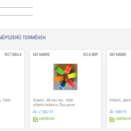
NÉPSZERŰ TERMÉKEK
ISCT3843
NO NAME
ISCK38P
NO NAME
m, 1000
Etikett, 38 mm kör, 1000
Etikett, 38x
etikett/tekercs, fluo piros
Ár:
2 582 Ft
Ár:
589 Ft
raktáron
raktáro