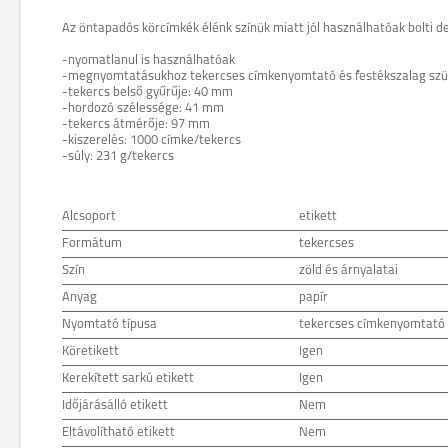
Az öntapadós körcímkék élénk színük miatt jól használhatóak bolti de
-nyomatlanul is használhatóak
-megnyomtatásukhoz tekercses címkenyomtató és festékszalag sz
-tekercs belső gyűrűje: 40 mm
-hordozó szélessége: 41 mm
-tekercs átmérője: 97 mm
-kiszerelés: 1000 címke/tekercs
-súly: 231 g/tekercs
Alcsoport
etikett
Formátum
tekercses
Szín
zöld és árnyalatai
Anyag
papír
Nyomtató típusa
tekercses címkenyomtató
Köretikett
Igen
Kerekített sarkú etikett
Igen
Időjárásálló etikett
Nem
Eltávolítható etikett
Nem