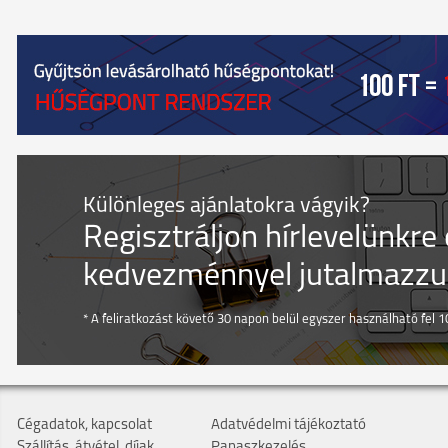
Különleges ajánlatokra vágyik?
Regisztráljon hírlevelünkre
kedvezménnyel jutalmazzuk
* A feliratkozást követő 30 napon belül egyszer használható fel 10
Cégadatok, kapcsolat
Adatvédelmi tájékoztató
Szállítás, átvétel, díjak
Panaszkezelés