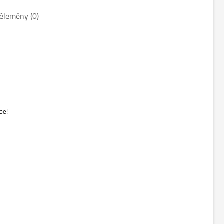
élemény (0)
be!