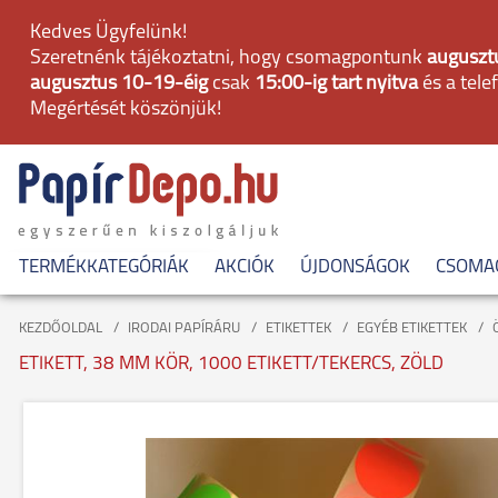
Kedves Ügyfelünk!
Szeretnénk tájékoztatni, hogy csomagpontunk
augusztu
augusztus 10-19-éig
csak
15:00-ig tart nyitva
és a tele
Megértését köszönjük!
TERMÉKKATEGÓRIÁK
AKCIÓK
ÚJDONSÁGOK
CSOMA
KEZDŐOLDAL
IRODAI PAPÍRÁRU
ETIKETTEK
EGYÉB ETIKETTEK
ETIKETT, 38 MM KÖR, 1000 ETIKETT/TEKERCS, ZÖLD