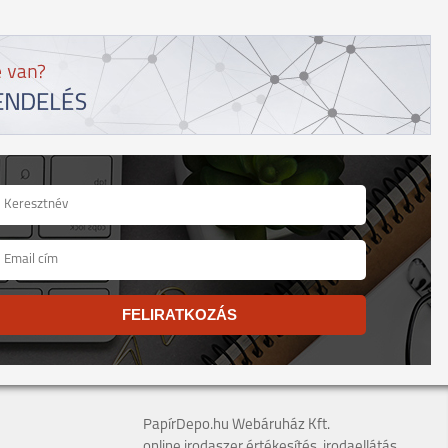
FELIRATKOZÁS
PapírDepo.hu Webáruház Kft.
online irodaszer értékesítés, irodaellátás