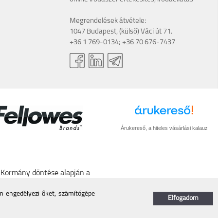
Megrendelések átvétele:
1047 Budapest, (külső) Váci út 71.
+36 1 769-0134; +36 70 676-7437
Árukereső, a hiteles vásárlási kalauz
A Kormány döntése alapján a
törlő kódot biztosítani.
/nmhh.hu/veglegestorles
em engedélyezi őket, számítógépe
Elfogadom