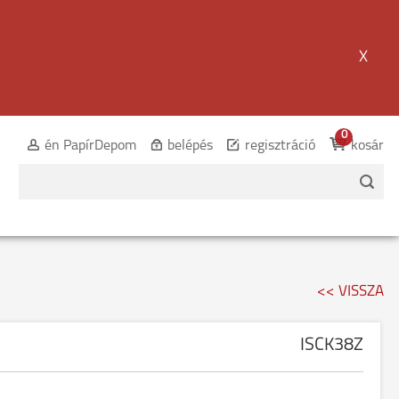
X
0
én PapírDepom
belépés
regisztráció
kosár
<< VISSZA
ISCK38Z