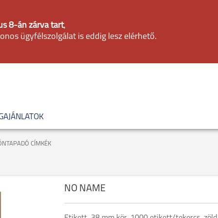
s 8-án zárva tart
,
fonos ügyfélszolgálat is eddig lesz elérhető.
GAJÁNLATOK
ÖNTAPADÓ CÍMKÉK
NO NAME