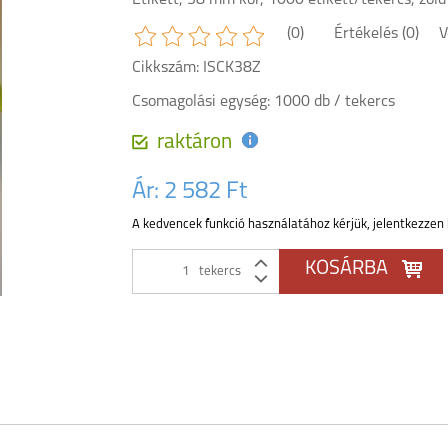
Etikett, 38 mm kör, 1000 etikett/tekercs, zöld
(0)
Értékelés (0)
V
Cikkszám: ISCK38Z
Csomagolási egység: 1000 db / tekercs
raktáron
Ár:
2 582 Ft
A kedvencek funkció használatához kérjük, jelentkezzen 
tekercs