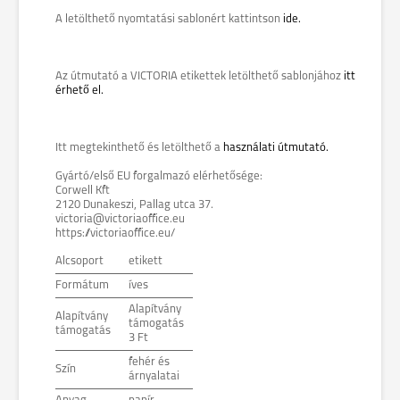
A letölthető nyomtatási sablonért kattintson
ide.
Az útmutató a VICTORIA etikettek letölthető sablonjához
itt
érhető el.
Itt megtekinthető és letölthető a
használati útmutató.
Gyártó/első EU forgalmazó elérhetősége:
Corwell Kft
2120 Dunakeszi, Pallag utca 37.
victoria@victoriaoffice.eu
https://victoriaoffice.eu/
Alcsoport
etikett
Formátum
íves
Alapítvány
Alapítvány
támogatás
támogatás
3 Ft
fehér és
Szín
árnyalatai