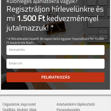
Különleges ajánlatokra vágyik?
Regisztráljon hírlevelünkre és
mi
1.500 Ft
kedvezménnyel
jutalmazzuk! *
* A feliratkozást követő 30 napon belül egyszer használható fel 10.000
Ft kosárérték felett.
FELIRATKOZÁS
Cégadatok, kapcsolat
Adatvédelmi tájékoztató
Szállítás, átvétel, díjak
Panaszkezelés