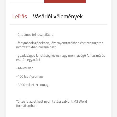
Leírás
Vásárlói vélemények
-általános felhasználásra
-fénymásológépekben, lézernyomtatókban és tintasugaras
nyomtatókban használható
-gazdaságos lehetőség kis és nagy mennyiségű felhasználás
esetén egyaránt
-A4-es íven
-100 lap / csomag
-3300 etikett/csomag
Töltse le az etikett nyomtatási sablont MS Word
formátumban.