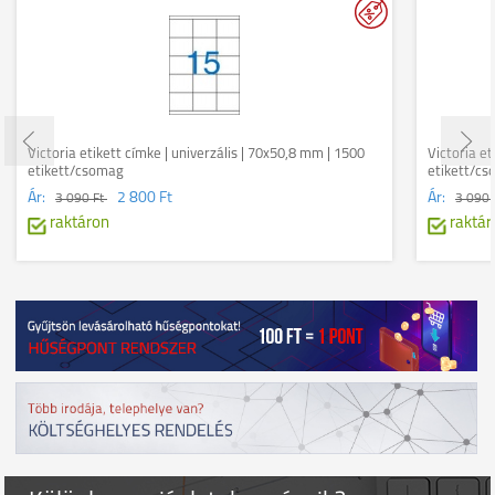
Victoria etikett címke | univerzális | 70x50,8 mm | 1500
Victoria et
etikett/csomag
etikett/c
Ár:
2 800 Ft
Ár:
3 090 Ft
3 090 
raktáron
raktár