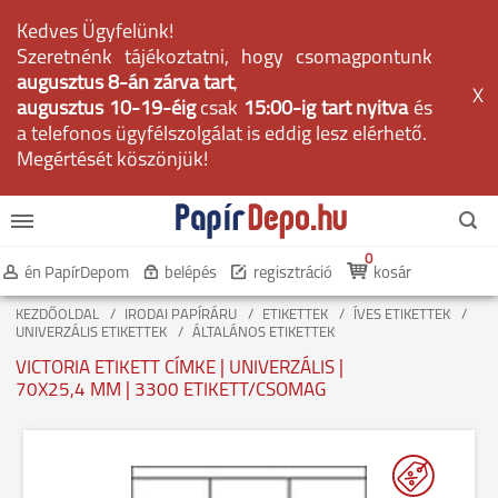
Kedves Ügyfelünk!
Szeretnénk tájékoztatni, hogy csomagpontunk
augusztus 8-án zárva tart
,
X
augusztus 10-19-éig
csak
15:00-ig tart nyitva
és
a telefonos ügyfélszolgálat is eddig lesz elérhető.
Megértését köszönjük!
0
én PapírDepom
belépés
regisztráció
kosár
KEZDŐOLDAL
IRODAI PAPÍRÁRU
ETIKETTEK
ÍVES ETIKETTEK
UNIVERZÁLIS ETIKETTEK
ÁLTALÁNOS ETIKETTEK
VICTORIA ETIKETT CÍMKE | UNIVERZÁLIS |
70X25,4 MM | 3300 ETIKETT/CSOMAG