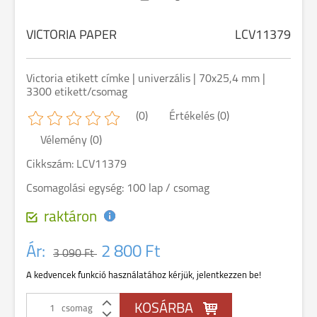
VICTORIA PAPER
LCV11379
Victoria etikett címke | univerzális | 70x25,4 mm |
3300 etikett/csomag
(0)
Értékelés (0)
Vélemény (0)
Cikkszám: LCV11379
Csomagolási egység: 100 lap / csomag
raktáron
Ár:
2 800 Ft
3 090 Ft
A kedvencek funkció használatához kérjük, jelentkezzen be!
csomag