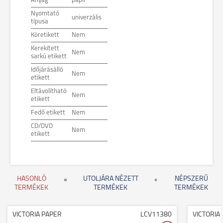
Anyag
papír
Nyomtató
univerzális
típusa
Köretikett
Nem
Kerekített
Nem
sarkú etikett
Időjárásálló
Nem
etikett
Eltávolítható
Nem
etikett
Fedő etikett
Nem
CD/DVD
Nem
etikett
HASONLÓ
UTOLJÁRA NÉZETT
NÉPSZERŰ
TERMÉKEK
TERMÉKEK
TERMÉKEK
VICTORIA PAPER
LCV11380
VICTORIA