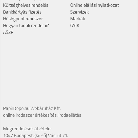
Költséghelyes rendelés
Online elállási nyilatkozat
Bankkártyás fizetés
Szervizek
Hűségpont rendszer
Márkák
Hogyan tudok rendelni?
GYIK
ÁSZF
PapírDepo.hu Webáruház Kft.
online irodaszer értékesítés, irodaellátás
Megrendelések átvétele:
1047 Budapest, (külső) Váci út 71.