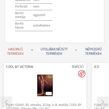
Lyukasztott
nem
Perforált
nem
Borító
egyszínű
mintája
Borító
puhafedeles
típusa
HASONLÓ
UTOLJÁRA NÉZETT
NÉPSZERŰ
TERMÉKEK
TERMÉKEK
TERMÉKEK
COOL BY VICTORIA
ISVFC51
ICO
Füzet, tűzött, A5, vonalas, 32 lap, 4-8. osztály, COOL BY
Füzet, tűzö
VICTORIA, "Fitness life", "21-32"
"14-32"