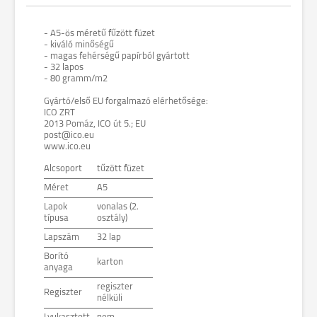
- A5-ös méretű fűzött füzet
- kiváló minőségű
- magas fehérségű papírból gyártott
- 32 lapos
- 80 gramm/m2
Gyártó/első EU forgalmazó elérhetősége:
ICO ZRT
2013 Pomáz, ICO út 5.; EU
post@ico.eu
www.ico.eu
Alcsoport
tűzött füzet
Méret
A5
Lapok
vonalas (2.
típusa
osztály)
Lapszám
32 lap
Borító
karton
anyaga
regiszter
Regiszter
nélküli