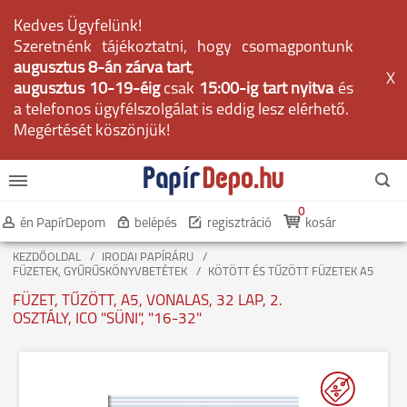
Kedves Ügyfelünk!
Szeretnénk tájékoztatni, hogy csomagpontunk
augusztus 8-án zárva tart
,
X
augusztus 10-19-éig
csak
15:00-ig tart nyitva
és
a telefonos ügyfélszolgálat is eddig lesz elérhető.
Megértését köszönjük!
0
én PapírDepom
belépés
regisztráció
kosár
KEZDŐOLDAL
IRODAI PAPÍRÁRU
FÜZETEK, GYŰRŰSKÖNYVBETÉTEK
KÖTÖTT ÉS TŰZÖTT FÜZETEK A5
FÜZET, TŰZÖTT, A5, VONALAS, 32 LAP, 2.
OSZTÁLY, ICO "SÜNI", "16-32"