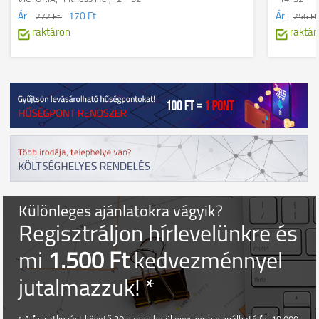
Ár:
170 Ft
Ár:
272 Ft
256 F
raktáron
raktár
Különleges ajánlatokra vágyik?
Regisztráljon hírlevelünkre és
mi
1.500 Ft
kedvezménnyel
jutalmazzuk! *