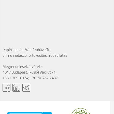
PapírDepo.hu Webáruház Kft.
online irodaszer értékesítés, irodaellátás
Megrendelések átvétele:
1047 Budapest, (külső) Váci út 71.
+36 1 769-0134; +36 70 676-7437