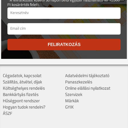
* A feliratkozást követő 30 napon belül egyszer használható fel 10.000
Ft kosárérték felett.
FELIRATKOZÁS
Cégadatok, kapcsolat
Adatvédelmi tájékoztató
Szállítás, átvétel, díjak
Panaszkezelés
Költséghelyes rendelés
Online elállási nyilatkozat
Bankkártyás fizetés
Szervizek
Hűségpont rendszer
Márkák
Hogyan tudok rendelni?
GYIK
ÁSZF