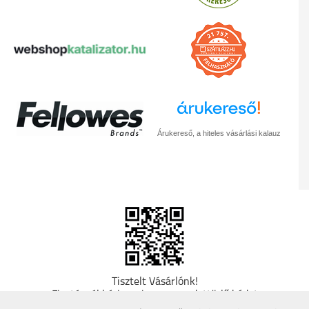
Árukereső, a hiteles vásárlási kalauz
Tisztelt Vásárlónk!
Fizetésnél kérje az ingyenes adattörlő kódot
adatainak biztonsága érdekében! A Kormány