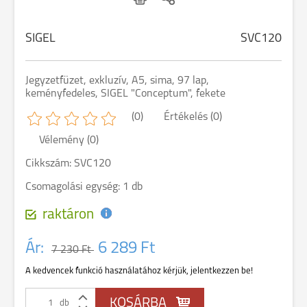
SIGEL
SVC120
Jegyzetfüzet, exkluzív, A5, sima, 97 lap,
keményfedeles, SIGEL "Conceptum", fekete
(0)
Értékelés (0)
Vélemény (0)
Cikkszám: SVC120
Csomagolási egység: 1 db
raktáron
Ár:
6 289 Ft
7 230 Ft
A kedvencek funkció használatához kérjük, jelentkezzen be!
db