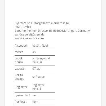
Gyártó/első EU forgalmazó elérhetősége:
SIGEL GmbH
Baeumenheimer Strasse 10, 86690 Mertingen, Germany
sandra.geist@sigel.de
www.sigel-office.com
Alcsoport
kötött füzet
Méret
A5
Lapok
sima (nyomat
típusa
nélküli)
Lapszám
97 lap
Borító
softwave
anyaga
regiszter
Regiszter
nélküli
Lyukasztott
nem
Perforált
nem