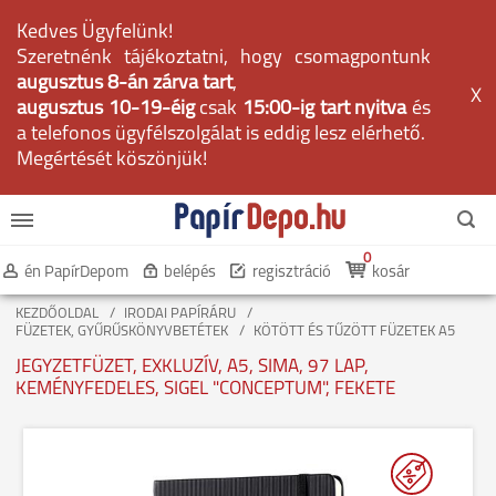
Kedves Ügyfelünk!
Szeretnénk tájékoztatni, hogy csomagpontunk
augusztus 8-án zárva tart
,
X
augusztus 10-19-éig
csak
15:00-ig tart nyitva
és
a telefonos ügyfélszolgálat is eddig lesz elérhető.
Megértését köszönjük!
0
én PapírDepom
belépés
regisztráció
kosár
KEZDŐOLDAL
IRODAI PAPÍRÁRU
FÜZETEK, GYŰRŰSKÖNYVBETÉTEK
KÖTÖTT ÉS TŰZÖTT FÜZETEK A5
JEGYZETFÜZET, EXKLUZÍV, A5, SIMA, 97 LAP,
KEMÉNYFEDELES, SIGEL "CONCEPTUM", FEKETE