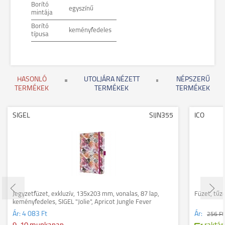
Borító
egyszínű
mintája
Borító
keményfedeles
típusa
HASONLÓ
UTOLJÁRA NÉZETT
NÉPSZERŰ
TERMÉKEK
TERMÉKEK
TERMÉKEK
SIGEL
SIJN355
ICO
Jegyzetfüzet, exkluzív, 135x203 mm, vonalas, 87 lap,
Füzet, tűzö
keményfedeles, SIGEL "Jolie", Apricot Jungle Fever
Ár:
4 083 Ft
Ár:
256 F