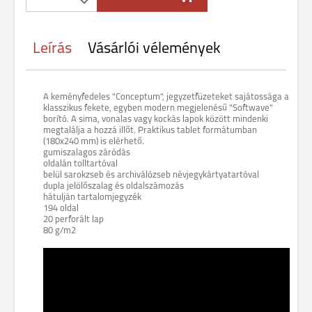
Leírás
Vásárlói vélemények
A keményfedeles "Conceptum", jegyzetfüzeteket sajátossága a
klasszikus fekete, egyben modern megjelenésű "Softwave"
borító. A sima, vonalas vagy kockás lapok között mindenki
megtalálja a hozzá illőt. Praktikus tablet formátumban
(180x240 mm) is elérhető.
gumiszalagos záródás
oldalán tolltartóval
belül sarokzseb és archiválózseb névjegykártyatartóval
dupla jelölőszalag és oldalszámozás
hátulján tartalomjegyzék
194 oldal
20 perforált lap
80 g/m2