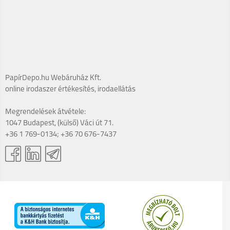
PapírDepo.hu Webáruház Kft.
online irodaszer értékesítés, irodaellátás
Megrendelések átvétele:
1047 Budapest, (külső) Váci út 71.
+36 1 769-0134; +36 70 676-7437