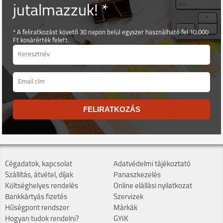
jutalmazzuk! *
* A feliratkozást követő 30 napon belül egyszer használható fel 10.000
Ft kosárérték felett.
FELIRATKOZÁS
Cégadatok, kapcsolat
Adatvédelmi tájékoztató
Szállítás, átvétel, díjak
Panaszkezelés
Költséghelyes rendelés
Online elállási nyilatkozat
Bankkártyás fizetés
Szervizek
Hűségpont rendszer
Márkák
Hogyan tudok rendelni?
GYIK