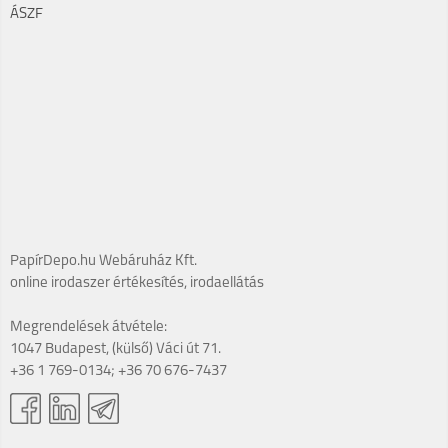
ÁSZF
PapírDepo.hu Webáruház Kft.
online irodaszer értékesítés, irodaellátás
Megrendelések átvétele:
1047 Budapest, (külső) Váci út 71.
+36 1 769-0134; +36 70 676-7437