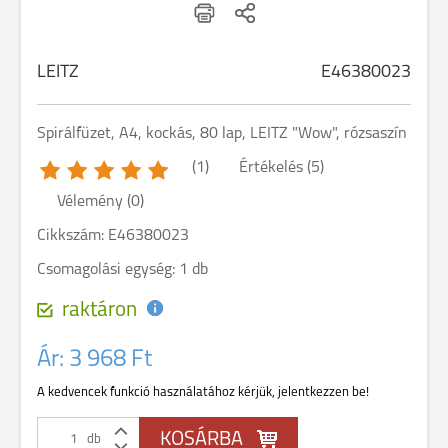
LEITZ
E46380023
Spirálfüzet, A4, kockás, 80 lap, LEITZ "Wow", rózsaszín
(1)
Értékelés (5)
Vélemény (0)
Cikkszám: E46380023
Csomagolási egység: 1 db
raktáron
Ár:
3 968 Ft
A kedvencek funkció használatához kérjük, jelentkezzen be!
db