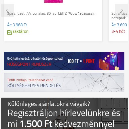
Spirálfüzet, A4, vonalas, 80 lap, LEITZ "Wow", rózsaszín
Spirálfüze
notepad"
Ár:
3 968 Ft
Ár:
3 600 
raktáron
3-4 hét
Különleges ajánlatokra vágyik?
Regisztráljon hírlevelünkre és
mi
1.500 Ft
kedvezménnyel