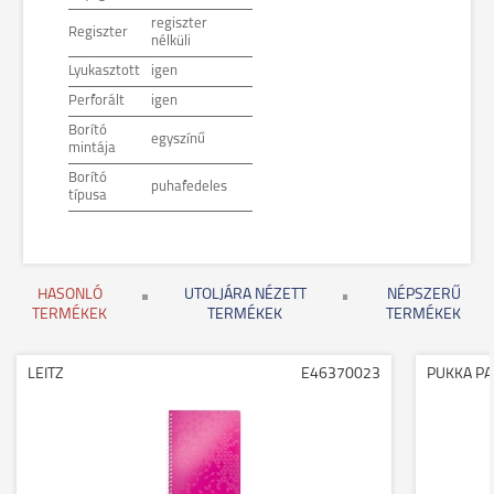
regiszter
Regiszter
nélküli
Lyukasztott
igen
Perforált
igen
Borító
egyszínű
mintája
Borító
puhafedeles
típusa
HASONLÓ
UTOLJÁRA NÉZETT
NÉPSZERŰ
TERMÉKEK
TERMÉKEK
TERMÉKEK
LEITZ
E46370023
PUKKA P