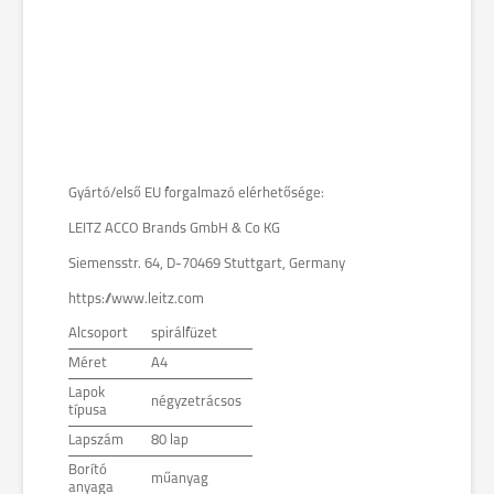
Gyártó/első EU forgalmazó elérhetősége:
LEITZ ACCO Brands GmbH & Co KG
Siemensstr. 64, D-70469 Stuttgart, Germany
https://www.leitz.com
Alcsoport
spirálfüzet
Méret
A4
Lapok
négyzetrácsos
típusa
Lapszám
80 lap
Borító
műanyag
anyaga