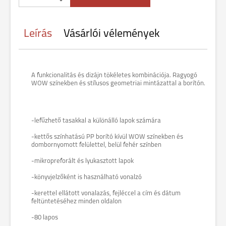
Leírás
Vásárlói vélemények
A funkcionalitás és dizájn tökéletes kombinációja. Ragyogó
WOW színekben és stílusos geometriai mintázattal a borítón.
-lefűzhető tasakkal a különálló lapok számára
-kettős színhatású PP borító kívül WOW színekben és
dombornyomott felülettel, belül fehér színben
-mikropreforált és lyukasztott lapok
-könyvjelzőként is használható vonalzó
-kerettel ellátott vonalazás, fejléccel a cím és dátum
feltüntetéséhez minden oldalon
-80 lapos