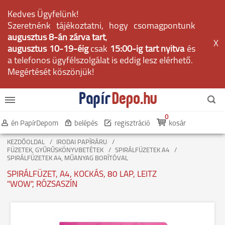
Kedves Ügyfelünk!
Szeretnénk tájékoztatni, hogy csomagpontunk
augusztus 8-án zárva tart
,
X
augusztus 10-19-éig
csak
15:00-ig tart nyitva
és
a telefonos ügyfélszolgálat is eddig lesz elérhető.
Megértését köszönjük!
0
én PapírDepom
belépés
regisztráció
kosár
KEZDŐOLDAL
IRODAI PAPÍRÁRU
FÜZETEK, GYŰRŰSKÖNYVBETÉTEK
SPIRÁLFÜZETEK A4
SPIRÁLFÜZETEK A4, MŰANYAG BORÍTÓVAL
SPIRÁLFÜZET, A4, KOCKÁS, 80 LAP, LEITZ
"WOW", RÓZSASZÍN