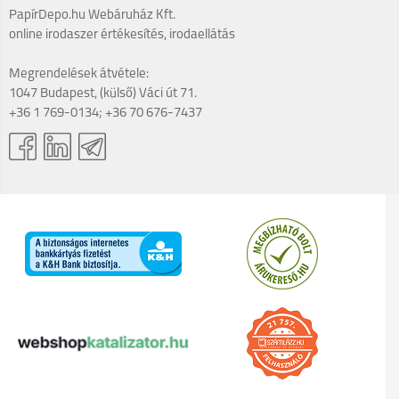
PapírDepo.hu Webáruház Kft.
online irodaszer értékesítés, irodaellátás
Megrendelések átvétele:
1047 Budapest, (külső) Váci út 71.
+36 1 769-0134; +36 70 676-7437