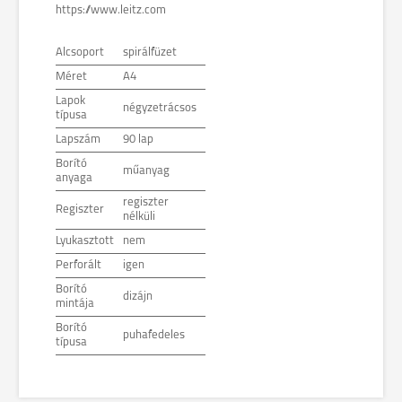
https://www.leitz.com
Alcsoport
spirálfüzet
Méret
A4
Lapok
négyzetrácsos
típusa
Lapszám
90 lap
Borító
műanyag
anyaga
regiszter
Regiszter
nélküli
Lyukasztott
nem
Perforált
igen
Borító
dizájn
mintája
Borító
puhafedeles
típusa