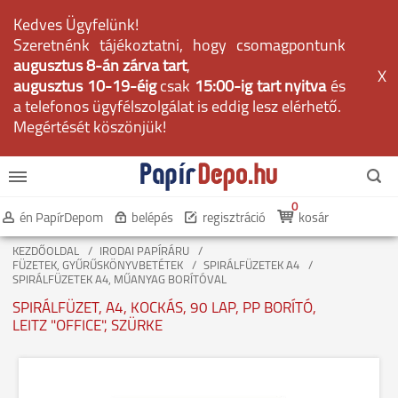
Kedves Ügyfelünk!
Szeretnénk tájékoztatni, hogy csomagpontunk
augusztus 8-án zárva tart
,
X
augusztus 10-19-éig
csak
15:00-ig tart nyitva
és
a telefonos ügyfélszolgálat is eddig lesz elérhető.
Megértését köszönjük!
0
én PapírDepom
belépés
regisztráció
kosár
KEZDŐOLDAL
IRODAI PAPÍRÁRU
FÜZETEK, GYŰRŰSKÖNYVBETÉTEK
SPIRÁLFÜZETEK A4
SPIRÁLFÜZETEK A4, MŰANYAG BORÍTÓVAL
SPIRÁLFÜZET, A4, KOCKÁS, 90 LAP, PP BORÍTÓ,
LEITZ "OFFICE", SZÜRKE