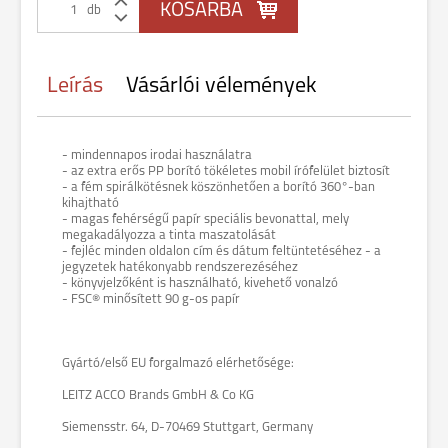
db
Leírás
Vásárlói vélemények
- mindennapos irodai használatra
- az extra erős PP borító tökéletes mobil írófelület biztosít
- a fém spirálkötésnek köszönhetően a borító 360°-ban
kihajtható
- magas fehérségű papír speciális bevonattal, mely
megakadályozza a tinta maszatolását
- fejléc minden oldalon cím és dátum feltüntetéséhez - a
jegyzetek hatékonyabb rendszerezéséhez
- könyvjelzőként is használható, kivehető vonalzó
- FSC® minősített 90 g-os papír
Gyártó/első EU forgalmazó elérhetősége:
LEITZ ACCO Brands GmbH & Co KG
Siemensstr. 64, D-70469 Stuttgart, Germany