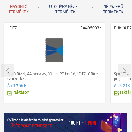
HASONLÓ
UTOLJÁRA NÉZETT
NÉPSZERŰ
TERMÉKEK
TERMÉKEK
TERMÉKEK
LEITZ
E44960035
PUKKA P
Spirálfüzet, A4, vonalas, 90 lap, PP borító, LEITZ "Office",
Spirálfüze
szürke-kék
project bo
Ár:
3 766 Ft
Ár:
4 213 
raktáron
raktár