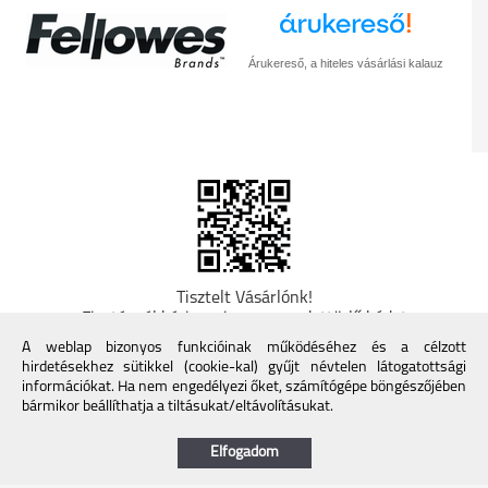
Árukereső, a hiteles vásárlási kalauz
Tisztelt Vásárlónk!
Fizetésnél kérje az ingyenes adattörlő kódot
adatainak biztonsága érdekében! A Kormány
A weblap bizonyos funkcióinak működéséhez és a célzott
döntése alapján a kereskedő minden tartós
hirdetésekhez sütikkel (cookie-kal) gyűjt névtelen látogatottsági
adathordozó termék vásárlásakor köteles ingyenes
információkat. Ha nem engedélyezi őket, számítógépe böngészőjében
adattörlő kódot biztosítani. További információk a
bármikor beállíthatja a tiltásukat/eltávolításukat.
Nemzeti Média- és Hírközlési Hatóság honlapján:
https://nmhh.hu/veglegestorles
Elfogadom