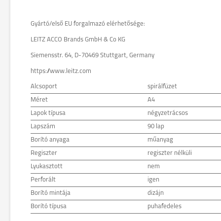
Gyártó/első EU forgalmazó elérhetősége:
LEITZ ACCO Brands GmbH & Co KG
Siemensstr. 64, D-70469 Stuttgart, Germany
https://www.leitz.com
Alcsoport
spirálfüzet
Méret
A4
Lapok típusa
négyzetrácsos
Lapszám
90 lap
Borító anyaga
műanyag
Regiszter
regiszter nélküli
Lyukasztott
nem
Perforált
igen
Borító mintája
dizájn
Borító típusa
puhafedeles