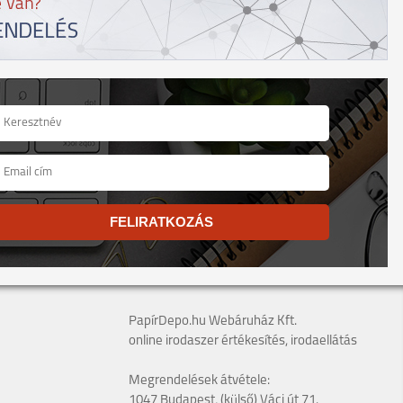
FELIRATKOZÁS
PapírDepo.hu Webáruház Kft.
online irodaszer értékesítés, irodaellátás
Megrendelések átvétele:
1047 Budapest, (külső) Váci út 71.