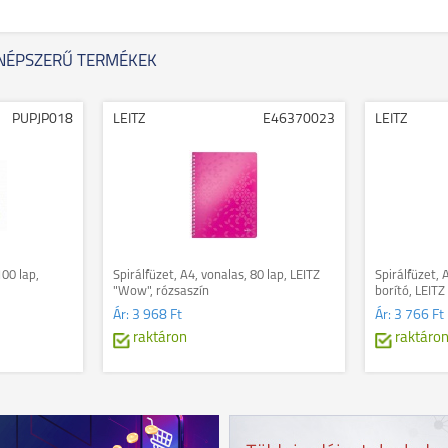
NÉPSZERŰ TERMÉKEK
PUPJP018
LEITZ
E46370023
LEITZ
100 lap,
Spirálfüzet, A4, vonalas, 80 lap, LEITZ
Spirálfüzet, 
"Wow", rózsaszín
borító, LEITZ
Ár:
3 968 Ft
Ár:
3 766 Ft
raktáron
raktáro