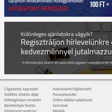
Különleges ajánlatokra vágyik?
Regisztráljon hírlevelünkre
kedvezménnyel jutalmazzuk
* A feliratkozást követő 30 napon belül egyszer használható fel 10
Cégadatok, kapcsolat
Adatvédelmi tájékoztató
Szállítás, átvétel, díjak
Panaszkezelés
Költséghelyes rendelés
Online elállási nyilatkozat
Bankkártyás fizetés
Szervizek
Hűségpont rendszer
Márkák