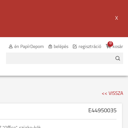
X
0
én PapírDepom
belépés
regisztráció
kosár
<< VISSZA
E44950035