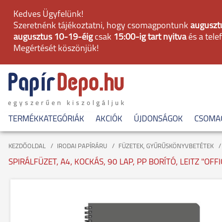
Kedves Ügyfelünk!
Szeretnénk tájékoztatni, hogy csomagpontunk
augusztu
augusztus 10-19-éig
csak
15:00-ig tart nyitva
és a tele
Megértését köszönjük!
TERMÉKKATEGÓRIÁK
AKCIÓK
ÚJDONSÁGOK
CSOMA
KEZDŐOLDAL
IRODAI PAPÍRÁRU
FÜZETEK, GYŰRŰSKÖNYVBETÉTEK
SPIRÁLFÜZET, A4, KOCKÁS, 90 LAP, PP BORÍTÓ, LEITZ "OFF