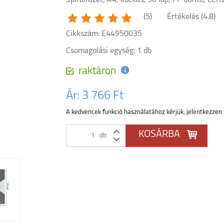
Spirálfüzet, A4, kockás, 90 lap, PP borító, LEIT
(5)
Értékelés (
4.8
)
Cikkszám: E44950035
Csomagolási egység: 1 db
raktáron
Ár:
3 766 Ft
A kedvencek funkció használatához kérjük, jelentkezzen 
db