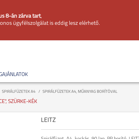
s 8-án zárva tart
,
fonos ügyfélszolgálat is eddig lesz elérhető.
GAJÁNLATOK
SPIRÁLFÜZETEK A4
SPIRÁLFÜZETEK A4, MŰANYAG BORÍTÓVAL
ICE", SZÜRKE-KÉK
LEITZ