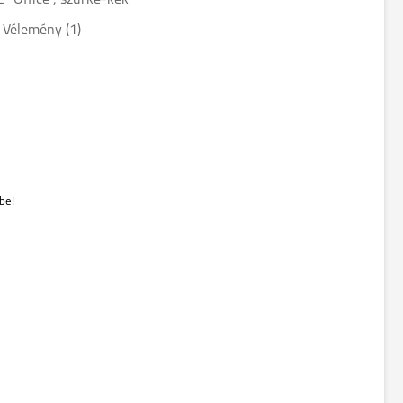
Z "Office", szürke-kék
Vélemény (
1
)
be!