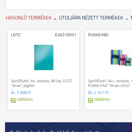
HASONLÓ TERMÉKEK
UTOLJÁRA NÉZETT TERMÉKEK
LEITZ
E46370051
PUKKA PAD
Spirálfüzet, A4, vonalas, 80 lap, LEITZ
Spirálfüzet, A4+, vonalas, 
"Wow", jégkék
PUKKA PAD "Stripe Jotta"
Ár:
3 968 Ft
Ár:
2 741 Ft
raktáron
raktáron