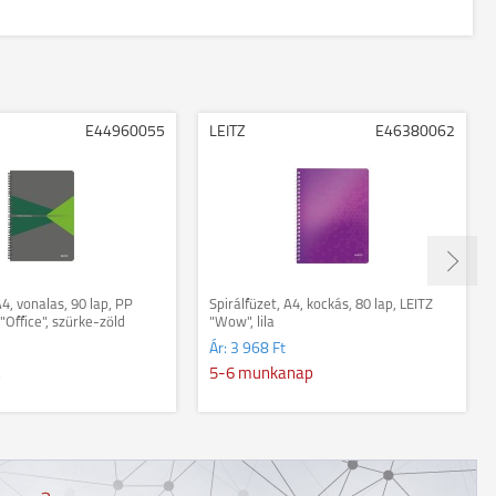
E44960055
LEITZ
E46380062
A4, vonalas, 90 lap, PP
Spirálfüzet, A4, kockás, 80 lap, LEITZ
 "Office", szürke-zöld
"Wow", lila
Ár:
3 968 Ft
n
5-6 munkanap