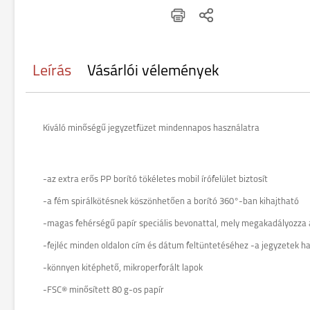
Leírás
Vásárlói vélemények
Kiváló minőségű jegyzetfüzet mindennapos használatra
-az extra erős PP borító tökéletes mobil írófelület biztosít
-a fém spirálkötésnek köszönhetően a borító 360°-ban kihajtható
-magas fehérségű papír speciális bevonattal, mely megakadályozza 
-fejléc minden oldalon cím és dátum feltüntetéséhez -a jegyzetek 
-könnyen kitéphető, mikroperforált lapok
-FSC® minősített 80 g-os papír