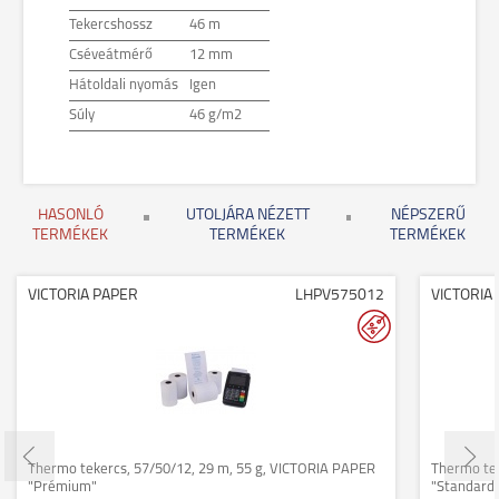
Tekercshossz
46 m
Cséveátmérő
12 mm
Hátoldali nyomás
Igen
Súly
46 g/m2
HASONLÓ
UTOLJÁRA NÉZETT
NÉPSZERŰ
TERMÉKEK
TERMÉKEK
TERMÉKEK
VICTORIA PAPER
LHPV575012
VICTORIA
Thermo tekercs, 57/50/12, 29 m, 55 g, VICTORIA PAPER
Thermo tek
"Prémium"
"Standard