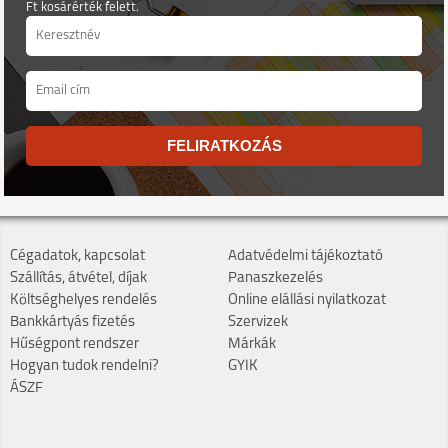
Ft kosárérték felett.
FELIRATKOZÁS
Cégadatok, kapcsolat
Adatvédelmi tájékoztató
Szállítás, átvétel, díjak
Panaszkezelés
Költséghelyes rendelés
Online elállási nyilatkozat
Bankkártyás fizetés
Szervizek
Hűségpont rendszer
Márkák
Hogyan tudok rendelni?
GYIK
ÁSZF