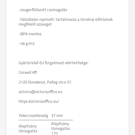
-zsugorfóliázott csomagolás
-hátoldalon nyomott: tartalmazza a törvényi előírásnak
megfelelő szöveget
-BPA mentes
-46 g/m2
Gyártó/első EU forgalmazó elérhetősége:
Corwell Kft
2120 Dunakeszi, Pallag utca 37.
victoria@victoriaoffice.eu
https://victoriaoffice.eu/
Tekercsszélesség
37 mm
Alapítvány
Alapítvány
támogatás
támogatás
1 Ft