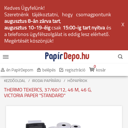
Kedves Ügyfelünk!
Szeretnénk tájékoztatni, hogy csomagpontunk
augusztus 8-án zárva tart
,
X
augusztus 10-19-éig
csak
15:00-ig tart nyitva
és
a telefonos ügyfélszolgálat is eddig lesz elérhető.
Megértését köszönjük!
0
én PapírDepom
belépés
regisztráció
kosár
KEZDŐOLDAL
IRODAI PAPÍRÁRU
HŐPAPÍROK
THERMO TEKERCS, 37/60/12, 46 M, 46 G,
VICTORIA PAPER "STANDARD"