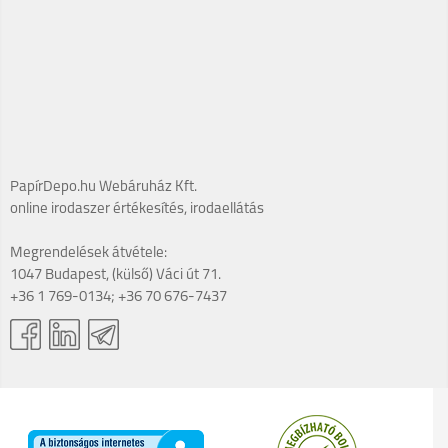
PapírDepo.hu Webáruház Kft.
online irodaszer értékesítés, irodaellátás
Megrendelések átvétele:
1047 Budapest, (külső) Váci út 71.
+36 1 769-0134; +36 70 676-7437