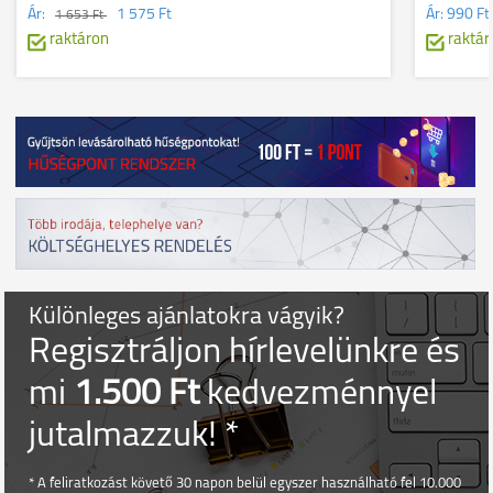
Ár:
1 575 Ft
Ár:
990 Ft
1 653 Ft
raktáron
raktár
Különleges ajánlatokra vágyik?
Regisztráljon hírlevelünkre és
mi
1.500 Ft
kedvezménnyel
jutalmazzuk! *
* A feliratkozást követő 30 napon belül egyszer használható fel 10.000