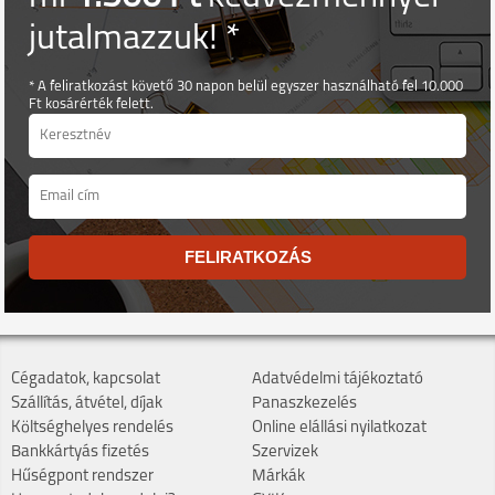
jutalmazzuk! *
* A feliratkozást követő 30 napon belül egyszer használható fel 10.000
Ft kosárérték felett.
FELIRATKOZÁS
Cégadatok, kapcsolat
Adatvédelmi tájékoztató
Szállítás, átvétel, díjak
Panaszkezelés
Költséghelyes rendelés
Online elállási nyilatkozat
Bankkártyás fizetés
Szervizek
Hűségpont rendszer
Márkák