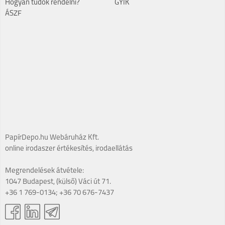
Hogyan tudok rendelni?
GYIK
ÁSZF
PapírDepo.hu Webáruház Kft.
online irodaszer értékesítés, irodaellátás
Megrendelések átvétele:
1047 Budapest, (külső) Váci út 71.
+36 1 769-0134; +36 70 676-7437