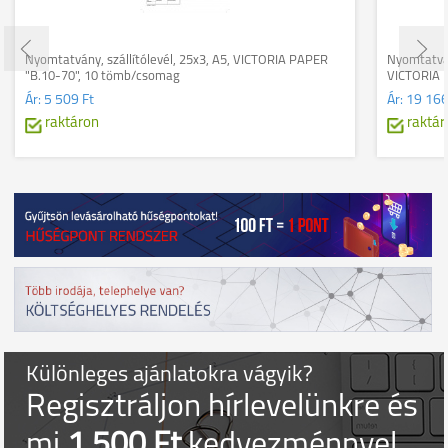
Nyomtatvány, szállítólevél, 25x3, A5, VICTORIA PAPER
Nyomtatván
"B.10-70", 10 tömb/csomag
VICTORIA 
Ár:
5 509 Ft
Ár:
19 166
raktáron
raktár
Különleges ajánlatokra vágyik?
Regisztráljon hírlevelünkre és
mi
1.500 Ft
kedvezménnyel