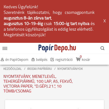
Kedves Ügyfelünk!
Szeretnénk tájékoztatni, hogy csomagpontunk
augusztus 8-án zárva tart
,
X
augusztus 10-19-éig
csak
15:00-ig tart nyitva
és
a telefonos ügyfélszolgálat is eddig lesz elérhető.
Megértését köszönjük!
0
én PapírDepom
belépés
regisztráció
kosár
KEZDŐOLDAL
IRODAI PAPÍRÁRU
NYOMTATVÁNYOK
NYOMTATVÁNY, MENETLEVÉL,
TEHERGÉPJÁRMŰ, 100 LAP, A5, FEKVŐ,
VICTORIA PAPER, "D.GÉPJ.21.", 10
TÖMB/CSOMAG