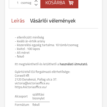
csomag
Leírás
Vásárlói vélemények
- ellenőrzött minőség
- kiváló ár-érték arány
- kiszerelési egység tartalma: 10 tömb/csomag
- kivitel : 100 lapos
- A5 méret
- fekvő
Itt megtekinthető és letölthető a
használati útmutató.
Gyártó/első EU forgalmazó elérhetősége:
Corwell Kft
2120 Dunakeszi, Pallag utca 37.
victoria@victoriaoffice.eu
https://victoriaoffice.eu/
szállítási
Alcsoport
bizonylat
Formátum
fekvő