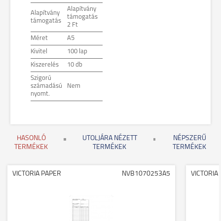
Alapítvány
Alapítvány
támogatás
támogatás
2 Ft
Méret
A5
Kivitel
100 lap
Kiszerelés
10 db
Szigorú
számadású
Nem
nyomt.
HASONLÓ
UTOLJÁRA NÉZETT
NÉPSZERŰ
TERMÉKEK
TERMÉKEK
TERMÉKEK
VICTORIA PAPER
NVB1070253A5
VICTORIA