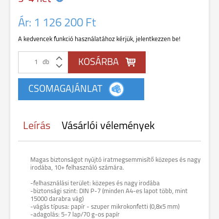
Ár:
1 126 200 Ft
A kedvencek funkció használatához kérjük, jelentkezzen be!
db
Leírás
Vásárlói vélemények
Magas biztonságot nyújtó iratmegsemmisítő közepes és nagy
irodába, 10+ felhasználó számára.
-felhasználási terület: közepes és nagy irodába
-biztonsági szint: DIN P-7 (minden A4-es lapot több, mint
15000 darabra vág)
-vágás típusa: papír - szuper mikrokonfetti (0,8x5 mm)
-adagolás: 5-7 lap/70 g-os papír