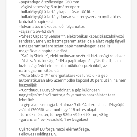
-papíradagoló szélessége: 260 mm
-vágási sebesség: 5 m (méter)/perc
-hulladékgyűjtő tartály kapacitása: 100 liter
-hulladékgyűjtő tartály típusa: szekrényszerűen nyitható és
kihúzható papírkosár
-folyamatos működési idő: folyamatos
-zajszint: 54-62 dBA
-"Sheet Capacity Sensor™": elektronikus kapacitásszabályozó
rendszer, amely az iratmegsemmisítés ideje alatt végig figyeli
a megsemmisítésre szánt papírmennyiséget, ezzel is
megelőzve a papírelakadást
-"Safety Shield™", elektronikusan vezérelt biztonsági rendszer
- átlátszó biztonsági fedél a papíradagoló nyílás felett, ha a
biztonsági fedél elmozdul a működési pozícióból, az
iratmegsemmisítés leáll
-"Auto Shut-Off™" energiatakarékos funkció - a gép
automatikusan alvó üzemmódba kapcsol 30 perc után, ha nem
használják
-"Continuous Duty Shredding": a gép különösen
nagyteljesítményű motorja folyamatos használatot tesz
lehetővé
-a gép alapcsomagja tartalmaz 3 db 94 literes hulladékgyűjtő
zsákot (36056), valamint egy 118 ml-es olajat
-termék méretei, tömeg: 926 x 495 x 470 mm, 48 kg
-garancia: 1 év (készülék), 1 év (vágókés)
Gyártó/első EU forgalmazó elérhetősége:
Fellowes Holdings B.V.