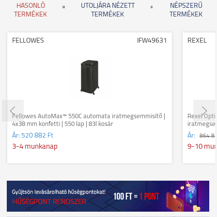
HASONLÓ
UTOLJÁRA NÉZETT
NÉPSZERŰ
TERMÉKEK
TERMÉKEK
TERMÉKEK
FELLOWES
IFW49631
REXEL
Fellowes AutoMax™ 550C automata iratmegsemmisítő |
Rexel Opt
4x38 mm konfetti | 550 lap | 83l kosár
iratmegsem
kosár
Ár:
520 882 Ft
Ár:
864 8
3-4 munkanap
9-10 mu