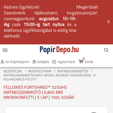
Kedves Ügyfelünk!
Megértését
Szeretnénk tájékoztatni, hogy
köszönjük!
csomagpontunk
augusztus 10-19-
X
éig
csak
15:00-ig tart nyitva
és a
telefonos ügyfélszolgálat is eddig lesz
elérhető.
0
én PapírDepom
belépés
regisztráció
kosár
KEZDŐOLDAL
IRODATECHNIKA
IRATMEGSEMMISÍTŐK
IRATMEGSEMMISÍTŐK NAGY IRODAI, INTENZÍV HASZNÁLATRA, 12
FELHASZNÁLÓ FÖLÖTT
FELLOWES FORTISHRED™ 3250HS
IRATMEGSEMMISÍTŐ | 0,8X5 MM
MIKROKONFETTI | 5 LAP | 100L KOSÁR