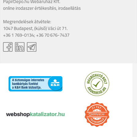
PapírDepo.hu Webáruház Kft.
online irodaszer értékesítés, irodaellátás
Megrendelések átvétele:
1047 Budapest, (külső) Váci út 71.
+36 1 769-0134; +36 70 676-7437