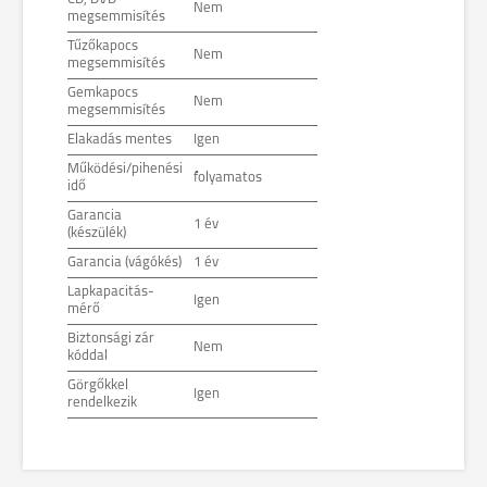
Nem
megsemmisítés
Tűzőkapocs
Nem
megsemmisítés
Gemkapocs
Nem
megsemmisítés
Elakadás mentes
Igen
Működési/pihenési
folyamatos
idő
Garancia
1 év
(készülék)
Garancia (vágókés)
1 év
Lapkapacitás-
Igen
mérő
Biztonsági zár
Nem
kóddal
Görgőkkel
Igen
rendelkezik