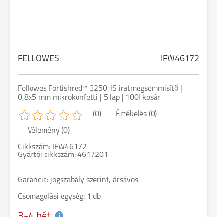
FELLOWES
IFW46172
Fellowes Fortishred™ 3250HS iratmegsemmisítő |
0,8x5 mm mikrokonfetti | 5 lap | 100l kosár
(0)
Értékelés (0)
Vélemény (0)
Cikkszám: IFW46172
Gyártói cikkszám: 4617201
Garancia:
jogszabály szerint,
ársávos
Csomagolási egység: 1 db
3-4 hét