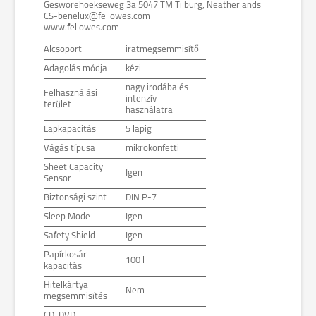
Gesworehoekseweg 3a 5047 TM Tilburg, Neatherlands
CS-benelux@fellowes.com
www.fellowes.com
Alcsoport
iratmegsemmisítő
Adagolás módja
kézi
nagy irodába és
Felhasználási
intenzív
terület
használatra
Lapkapacitás
5 lapig
Vágás típusa
mikrokonfetti
Sheet Capacity
Igen
Sensor
Biztonsági szint
DIN P-7
Sleep Mode
Igen
Safety Shield
Igen
Papírkosár
100 l
kapacitás
Hitelkártya
Nem
megsemmisítés
CD, DVD