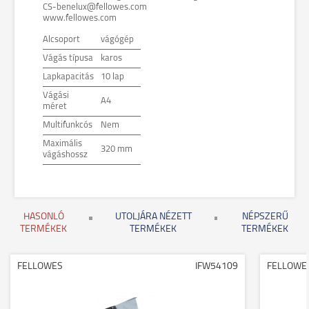
CS-benelux@fellowes.com
www.fellowes.com
Alcsoport
vágógép
Vágás típusa
karos
Lapkapacitás
10 lap
Vágási
A4
méret
Multifunkcós
Nem
Maximális
320 mm
vágáshossz
HASONLÓ
UTOLJÁRA NÉZETT
NÉPSZERŰ
TERMÉKEK
TERMÉKEK
TERMÉKEK
FELLOWES
IFW54109
FELLOWE