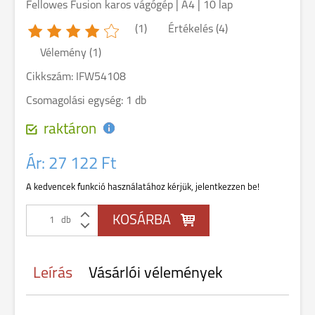
Fellowes Fusion karos vágógép | A4 | 10 lap
(1)
Értékelés (
4
)
Vélemény (
1
)
Cikkszám: IFW54108
Csomagolási egység: 1 db
raktáron
Ár:
27 122 Ft
A kedvencek funkció használatához kérjük, jelentkezzen be!
db
Leírás
Vásárlói vélemények