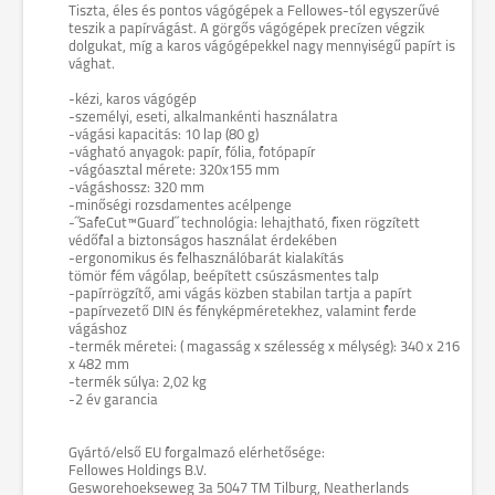
Tiszta, éles és pontos vágógépek a Fellowes-tól egyszerűvé
teszik a papírvágást. A görgős vágógépek precízen végzik
dolgukat, míg a karos vágógépekkel nagy mennyiségű papírt is
vághat.
-kézi, karos vágógép
-személyi, eseti, alkalmankénti használatra
-vágási kapacitás: 10 lap (80 g)
-vágható anyagok: papír, fólia, fotópapír
-vágóasztal mérete: 320x155 mm
-vágáshossz: 320 mm
-minőségi rozsdamentes acélpenge
-˝SafeCut™Guard˝ technológia: lehajtható, fixen rögzített
védőfal a biztonságos használat érdekében
-ergonomikus és felhasználóbarát kialakítás
tömör fém vágólap, beépített csúszásmentes talp
-papírrögzítő, ami vágás közben stabilan tartja a papírt
-papírvezető DIN és fényképméretekhez, valamint ferde
vágáshoz
-termék méretei: ( magasság x szélesség x mélység): 340 x 216
x 482 mm
-termék súlya: 2,02 kg
-2 év garancia
Gyártó/első EU forgalmazó elérhetősége:
Fellowes Holdings B.V.
Gesworehoekseweg 3a 5047 TM Tilburg, Neatherlands