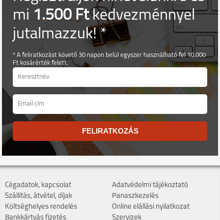
mi
1.500 Ft
kedvezménnyel
jutalmazzuk! *
* A feliratkozást követő 30 napon belül egyszer használható fel 10.000
Ft kosárérték felett.
FELIRATKOZÁS
Cégadatok, kapcsolat
Adatvédelmi tájékoztató
Szállítás, átvétel, díjak
Panaszkezelés
Költséghelyes rendelés
Online elállási nyilatkozat
Bankkártyás fizetés
Szervizek