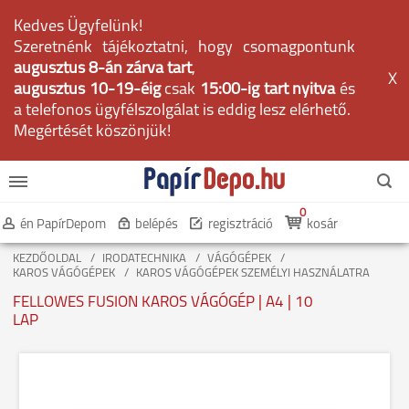
Kedves Ügyfelünk!
Szeretnénk tájékoztatni, hogy csomagpontunk
augusztus 8-án zárva tart
,
X
augusztus 10-19-éig
csak
15:00-ig tart nyitva
és
a telefonos ügyfélszolgálat is eddig lesz elérhető.
Megértését köszönjük!
0
én PapírDepom
belépés
regisztráció
kosár
KEZDŐOLDAL
IRODATECHNIKA
VÁGÓGÉPEK
KAROS VÁGÓGÉPEK
KAROS VÁGÓGÉPEK SZEMÉLYI HASZNÁLATRA
FELLOWES FUSION KAROS VÁGÓGÉP | A4 | 10
LAP