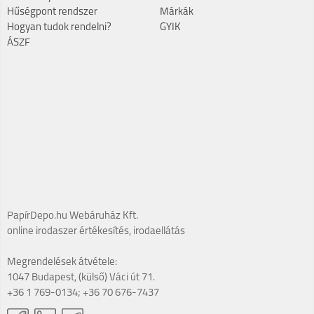
Hűségpont rendszer
Márkák
Hogyan tudok rendelni?
GYIK
ÁSZF
PapírDepo.hu Webáruház Kft.
online irodaszer értékesítés, irodaellátás
Megrendelések átvétele:
1047 Budapest, (külső) Váci út 71.
+36 1 769-0134; +36 70 676-7437