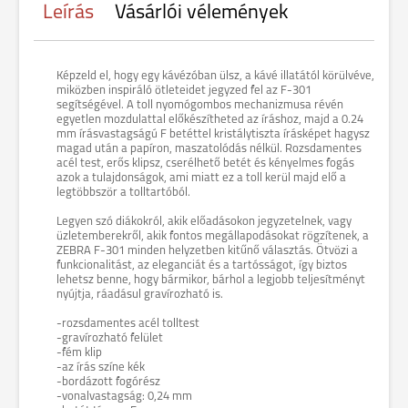
Leírás
Vásárlói vélemények
Képzeld el, hogy egy kávézóban ülsz, a kávé illatától körülvéve,
miközben inspiráló ötleteidet jegyzed fel az F-301
segítségével. A toll nyomógombos mechanizmusa révén
egyetlen mozdulattal előkészítheted az íráshoz, majd a 0.24
mm írásvastagságú F betéttel kristálytiszta írásképet hagysz
magad után a papíron, maszatolódás nélkül. Rozsdamentes
acél test, erős klipsz, cserélhető betét és kényelmes fogás
azok a tulajdonságok, ami miatt ez a toll kerül majd elő a
legtöbbször a tolltartóból.
Legyen szó diákokról, akik előadásokon jegyzetelnek, vagy
üzletemberekről, akik fontos megállapodásokat rögzítenek, a
ZEBRA F-301 minden helyzetben kitűnő választás. Ötvözi a
funkcionalitást, az eleganciát és a tartósságot, így biztos
lehetsz benne, hogy bármikor, bárhol a legjobb teljesítményt
nyújtja, ráadásul gravírozható is.
-rozsdamentes acél tolltest
-gravírozható felület
-fém klip
-az írás színe kék
-bordázott fogórész
-vonalvastagság: 0,24 mm