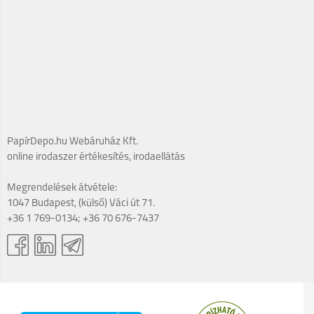
PapírDepo.hu Webáruház Kft.
online irodaszer értékesítés, irodaellátás
Megrendelések átvétele:
1047 Budapest, (külső) Váci út 71.
+36 1 769-0134; +36 70 676-7437