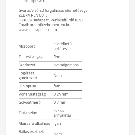
-betét típusa: F
Gyártó/első EU forgalmazó elérhetősége:
ZEBRA PEN EU KFT.
H-1039 Budapest, Pünkösdfürdő u. 52
Email: order@zebrapen-eu.hu
www.zebrapeneu.com
cserélhető
Alcsoport
betétes
Tolltest anyaga
fém
Szerkezet
nyomógombos
Fogórész
Nem
gumírozott
Klip típusa
fém
Vonalvastagság
0.24 mm
Golyóátmérő
0.7 mm
kék és
Tinta színe
árnyalatai
Aláírásra alkalmas
Igen
Balkezeseknek
Nem