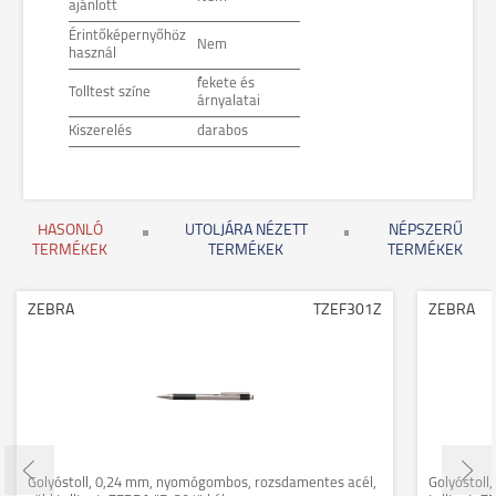
ajánlott
Érintőképernyőhöz
Nem
használ
fekete és
Tolltest színe
árnyalatai
Kiszerelés
darabos
HASONLÓ
UTOLJÁRA NÉZETT
NÉPSZERŰ
TERMÉKEK
TERMÉKEK
TERMÉKEK
ZEBRA
TZEF301Z
ZEBRA
Golyóstoll, 0,24 mm, nyomógombos, rozsdamentes acél,
Golyóstoll