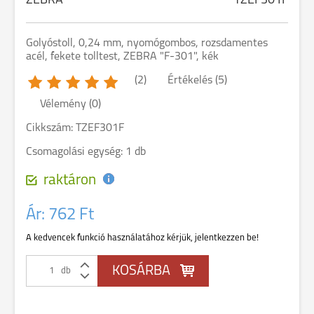
ZEBRA
TZEF301F
Golyóstoll, 0,24 mm, nyomógombos, rozsdamentes
acél, fekete tolltest, ZEBRA "F-301", kék
(2)
Értékelés (5)
Vélemény (0)
Cikkszám: TZEF301F
Csomagolási egység: 1 db
raktáron
Ár:
762 Ft
A kedvencek funkció használatához kérjük, jelentkezzen be!
db