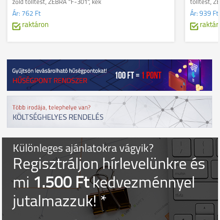
zöld tolltest, ZEBRA "F-301", kék
tolltest, 
Ár:
762 Ft
Ár:
939 Ft
raktáron
raktár
Különleges ajánlatokra vágyik?
Regisztráljon hírlevelünkre és
mi
1.500 Ft
kedvezménnyel
jutalmazzuk! *