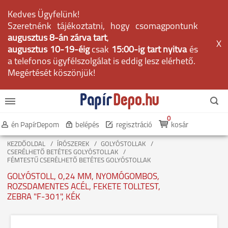
Kedves Ügyfelünk!
Szeretnénk tájékoztatni, hogy csomagpontunk
augusztus 8-án zárva tart
,
X
augusztus 10-19-éig
csak
15:00-ig tart nyitva
és
a telefonos ügyfélszolgálat is eddig lesz elérhető.
Megértését köszönjük!
0
én PapírDepom
belépés
regisztráció
kosár
KEZDŐOLDAL
ÍRÓSZEREK
GOLYÓSTOLLAK
CSERÉLHETŐ BETÉTES GOLYÓSTOLLAK
FÉMTESTŰ CSERÉLHETŐ BETÉTES GOLYÓSTOLLAK
GOLYÓSTOLL, 0,24 MM, NYOMÓGOMBOS,
ROZSDAMENTES ACÉL, FEKETE TOLLTEST,
ZEBRA "F-301", KÉK