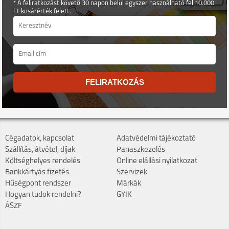
* A feliratkozást követő 30 napon belül egyszer használható fel 10.000
Ft kosárérték felett.
FELIRATKOZÁS
Cégadatok, kapcsolat
Adatvédelmi tájékoztató
Szállítás, átvétel, díjak
Panaszkezelés
Költséghelyes rendelés
Online elállási nyilatkozat
Bankkártyás fizetés
Szervizek
Hűségpont rendszer
Márkák
Hogyan tudok rendelni?
GYIK
ÁSZF