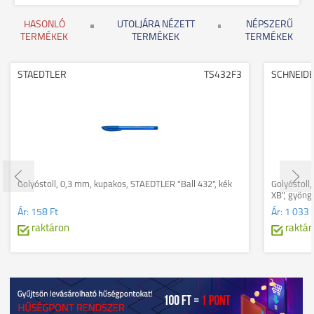
HASONLÓ
UTOLJÁRA NÉZETT
NÉPSZERŰ
TERMÉKEK
TERMÉKEK
TERMÉKEK
STAEDTLER
TS432F3
SCHNEID
Golyóstoll, 0,3 mm, kupakos, STAEDTLER "Ball 432", kék
Golyóstoll
XB", gyöng
Ár:
158 Ft
Ár:
1 033 
raktáron
raktár