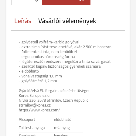
Leírás
Vásárlói vélemények
- golyóstoll volfrám-karbid golyóval
- extra sima írást tesz lehetővé, akár 2 500 m hosszan
- foltmentes tinta, nem kenődik el
- ergonomikus háromszög forma
- légáteresztő rendszere megelőzi a tinta szivárgását
- szellőző kupak: biztonságos gyerekek számára
- eldobható
- vonalvastagság 1,0 mm
- golyóátmérő 1,2 mm
Gyártó/első EU forgalmazó elérhetősége:
Kores Europe s.r.o.
Nivka 336, 3578 Strmilov, Czech Republic
strmilov@kores.cz
https://www.kores.com/
Alcsoport
eldobható
Tolltest anyaga
műanyag