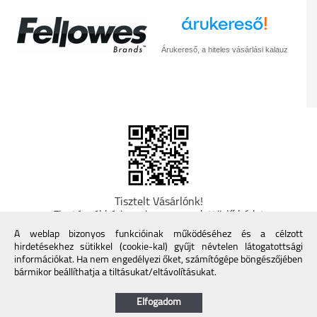
Árukereső, a hiteles vásárlási kalauz
Tisztelt Vásárlónk!
Fizetésnél kérje az ingyenes adattörlő kódot
adatainak biztonsága érdekében! A Kormány
A weblap bizonyos funkcióinak működéséhez és a célzott
döntése alapján a kereskedő minden tartós
hirdetésekhez sütikkel (cookie-kal) gyűjt névtelen látogatottsági
adathordozó termék vásárlásakor köteles ingyenes
információkat. Ha nem engedélyezi őket, számítógépe böngészőjében
adattörlő kódot biztosítani. További információk a
bármikor beállíthatja a tiltásukat/eltávolításukat.
Nemzeti Média- és Hírközlési Hatóság honlapján:
https://nmhh.hu/veglegestorles
Elfogadom