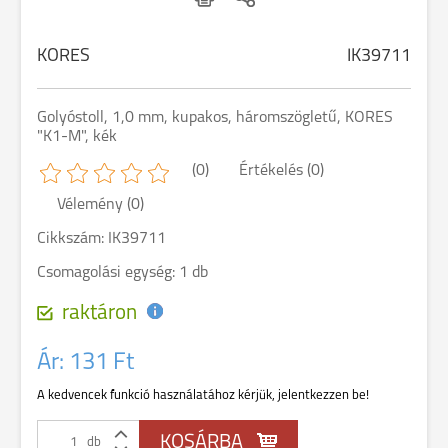
KORES
IK39711
Golyóstoll, 1,0 mm, kupakos, háromszögletű, KORES
"K1-M", kék
(0)
Értékelés (0)
Vélemény (0)
Cikkszám: IK39711
Csomagolási egység: 1 db
raktáron
Ár:
131 Ft
A kedvencek funkció használatához kérjük, jelentkezzen be!
db