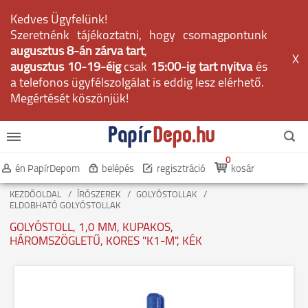
Kedves Ügyfelünk!
Szeretnénk tájékoztatni, hogy csomagpontunk
augusztus 8-án zárva tart
,
X
augusztus 10-19-éig
csak
15:00-ig tart nyitva
és
a telefonos ügyfélszolgálat is eddig lesz elérhető.
Megértését köszönjük!
0
én PapírDepom
belépés
regisztráció
kosár
KEZDŐOLDAL
ÍRÓSZEREK
GOLYÓSTOLLAK
ELDOBHATÓ GOLYÓSTOLLAK
GOLYÓSTOLL, 1,0 MM, KUPAKOS,
HÁROMSZÖGLETŰ, KORES "K1-M", KÉK