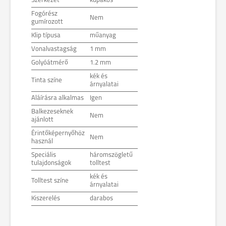
Szerkezet
kupakos
Fogórész
Nem
gumírozott
Klip típusa
műanyag
Vonalvastagság
1 mm
Golyóátmérő
1.2 mm
kék és
Tinta színe
árnyalatai
Aláírásra alkalmas
Igen
Balkezeseknek
Nem
ajánlott
Érintőképernyőhöz
Nem
használ
Speciális
háromszögletű
tulajdonságok
tolltest
kék és
Tolltest színe
árnyalatai
Kiszerelés
darabos