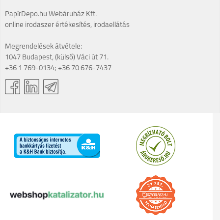
PapírDepo.hu Webáruház Kft.
online irodaszer értékesítés, irodaellátás
Megrendelések átvétele:
1047 Budapest, (külső) Váci út 71.
+36 1 769-0134; +36 70 676-7437