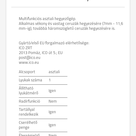
Multifunkciós asztali hegyezőgép.
Alkalmas vékony és vastag ceruzák hegyezésére (7mm - 11,6
mm-ig), továbbá háromszögletű ceruzák hegyezésére is.
Gyártó/első EU forgalmazó elérhetősége:
ICO ZRT
2013 Pomáz, ICO út 5.; EU
post@ico.eu
www.ico.eu
Alcsoport
asztali
Lyukak száma
1
Állítható
Igen
lyukátmérő
Radírfunkció
Nem
Tartállyal
Igen
rendelkezik
Cserélhető
Igen
penge
Élességjelző
Nem