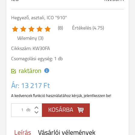
Hegyező, asztali, ICO "910"
(8)
Értékelés (
4.75
)
Vélemény (
3
)
Cikkszám: KW30FA
Csomagolási egység: 1 db
raktáron
Ár:
13 217 Ft
A kedvencek funkció használatához kérjük, jelentkezzen be!
db
Leírás
Vásárlói vélemények