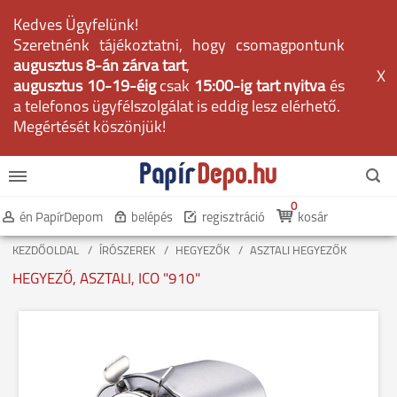
Kedves Ügyfelünk!
Szeretnénk tájékoztatni, hogy csomagpontunk
augusztus 8-án zárva tart
,
X
augusztus 10-19-éig
csak
15:00-ig tart nyitva
és
a telefonos ügyfélszolgálat is eddig lesz elérhető.
Megértését köszönjük!
0
én PapírDepom
belépés
regisztráció
kosár
KEZDŐOLDAL
ÍRÓSZEREK
HEGYEZŐK
ASZTALI HEGYEZŐK
HEGYEZŐ, ASZTALI, ICO "910"