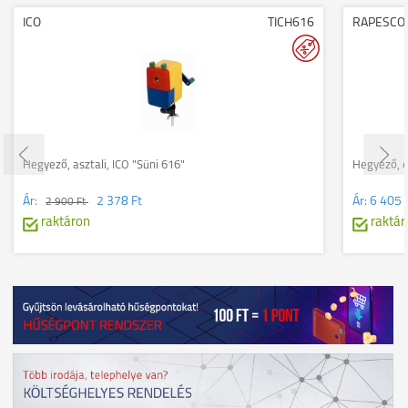
ICO
TICH616
RAPESCO
Hegyező, asztali, ICO "Süni 616"
Hegyező, e
Ár:
2 378 Ft
Ár:
6 405 
2 900 Ft
raktáron
raktár