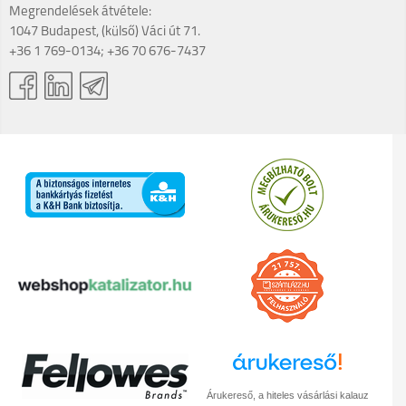
Megrendelések átvétele:
1047 Budapest, (külső) Váci út 71.
+36 1 769-0134; +36 70 676-7437
Árukereső, a hiteles vásárlási kalauz