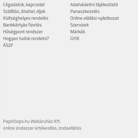
Cégadatok, kapcsolat
Adatvédelmi tájékoztató
Szállítás, átvétel, díjak
Panaszkezelés
Költséghelyes rendelés
Online elállási nyilatkozat
Bankkártyás fizetés
Szervizek
Hűségpont rendszer
Márkák
Hogyan tudok rendelni?
GYIK
ÁSZF
PapírDepo.hu Webáruház Kft.
online irodaszer értékesítés, irodaellátás