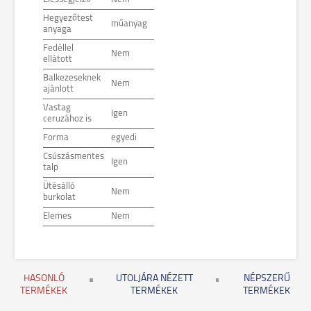
Hegyezőtest
műanyag
anyaga
Fedéllel
Nem
ellátott
Balkezeseknek
Nem
ajánlott
Vastag
Igen
ceruzához is
Forma
egyedi
Csúszásmentes
Igen
talp
Ütésálló
Nem
burkolat
Elemes
Nem
HASONLÓ
UTOLJÁRA NÉZETT
NÉPSZERŰ
TERMÉKEK
TERMÉKEK
TERMÉKEK