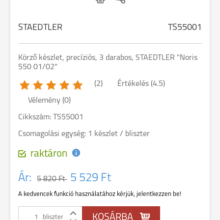
STAEDTLER
TS55001
Körző készlet, precíziós, 3 darabos, STAEDTLER "Noris
550 01/02"
(2)
Értékelés (4.5)
Vélemény (0)
Cikkszám: TS55001
Csomagolási egység: 1 készlet / bliszter
raktáron
Ár:
5 529 Ft
5 820 Ft
A kedvencek funkció használatához kérjük, jelentkezzen be!
bliszter