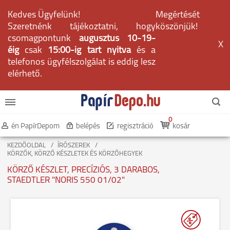
Kedves Ügyfelünk!
Megértését
Szeretnénk tájékoztatni, hogy
köszönjük!
csomagpontunk
augusztus 10-19-
X
éig
csak
15:00-ig tart nyitva
és a
telefonos ügyfélszolgálat is eddig lesz
elérhető.
0
én PapírDepom
belépés
regisztráció
kosár
KEZDŐOLDAL
ÍRÓSZEREK
KÖRZŐK, KÖRZŐ KÉSZLETEK ÉS KÖRZŐHEGYEK
KÖRZŐ KÉSZLET, PRECÍZIÓS, 3 DARABOS,
STAEDTLER "NORIS 550 01/02"