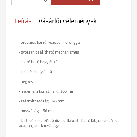
Leírás
Vásárlói vélemények
-precíziós körző, közepén koronggal
-gyorsan beállítható mechanizmus
-cserélhető hegy és tű
-csuklós hegy és tű
-hegyes
-maximális kör átmérő: 260 mm
-szétnyithatóság: 395 mm
-hosszúság: 156 mm
-tartozékok: a körzőhöz csatlakoztatható láb, univerzális
adapter, pót körzőhegy