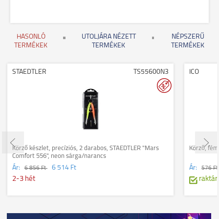
HASONLÓ
UTOLJÁRA NÉZETT
NÉPSZERŰ
TERMÉKEK
TERMÉKEK
TERMÉKEK
STAEDTLER
TS55600N3
ICO
Körző készlet, precíziós, 2 darabos, STAEDTLER "Mars
Körző, fém
Comfort 556", neon sárga/narancs
Ár:
6 514 Ft
Ár:
6 856 Ft
576 F
2-3 hét
raktár