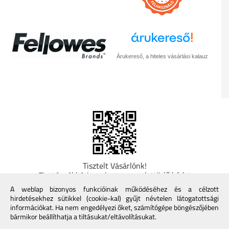
Árukereső, a hiteles vásárlási kalauz
Tisztelt Vásárlónk!
Fizetésnél kérje az ingyenes adattörlő kódot
adatainak biztonsága érdekében! A Kormány
A weblap bizonyos funkcióinak működéséhez és a célzott
döntése alapján a kereskedő minden tartós
hirdetésekhez sütikkel (cookie-kal) gyűjt névtelen látogatottsági
adathordozó termék vásárlásakor köteles ingyenes
információkat. Ha nem engedélyezi őket, számítógépe böngészőjében
adattörlő kódot biztosítani. További információk a
bármikor beállíthatja a tiltásukat/eltávolításukat.
Nemzeti Média- és Hírközlési Hatóság honlapján: