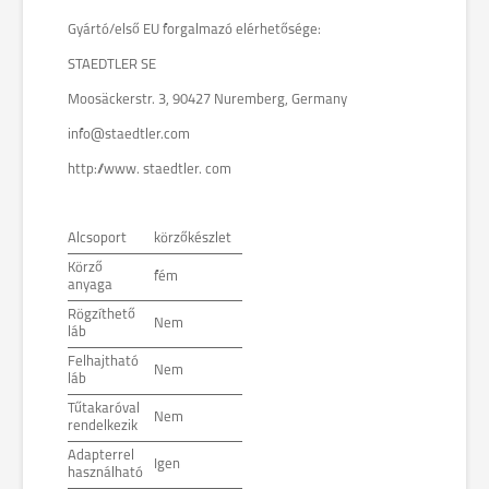
Gyártó/első EU forgalmazó elérhetősége:
STAEDTLER SE
Moosäckerstr. 3, 90427 Nuremberg, Germany
info@staedtler.com
http://www. staedtler. com
Alcsoport
körzőkészlet
Körző
fém
anyaga
Rögzíthető
Nem
láb
Felhajtható
Nem
láb
Tűtakaróval
Nem
rendelkezik
Adapterrel
Igen
használható