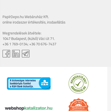
PapírDepo.hu Webáruház Kft.
online irodaszer értékesítés, irodaellátás
Megrendelések átvétele:
1047 Budapest, (külső) Váci út 71.
+36 1 769-0134; +36 70 676-7437