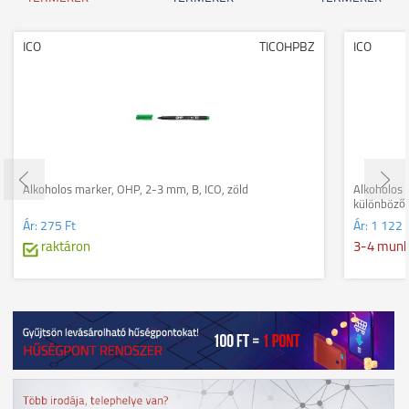
ICO
TICOHPBZ
ICO
Alkoholos marker, OHP, 2-3 mm, B, ICO, zöld
Alkoholos 
különböző 
Ár:
275 Ft
Ár:
1 122 
raktáron
3-4 mun