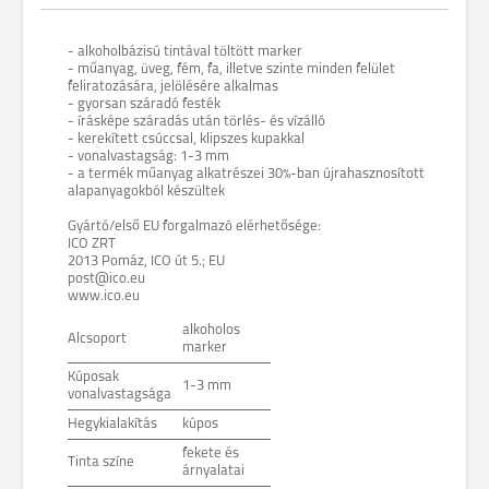
- alkoholbázisú tintával töltött marker
- műanyag, üveg, fém, fa, illetve szinte minden felület
feliratozására, jelölésére alkalmas
- gyorsan száradó festék
- írásképe száradás után törlés- és vízálló
- kerekített csúccsal, klipszes kupakkal
- vonalvastagság: 1-3 mm
- a termék műanyag alkatrészei 30%-ban újrahasznosított
alapanyagokból készültek
Gyártó/első EU forgalmazó elérhetősége:
ICO ZRT
2013 Pomáz, ICO út 5.; EU
post@ico.eu
www.ico.eu
alkoholos
Alcsoport
marker
Kúposak
1-3 mm
vonalvastagsága
Hegykialakítás
kúpos
fekete és
Tinta színe
árnyalatai