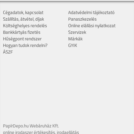
Cégadatok, kapcsolat
Adatvédelmi tájékoztató
Szállítás, átvétel, díjak
Panaszkezelés
Költséghelyes rendelés
Online elállási nyilatkozat
Bankkártyás fizetés
Szervizek
Hűségpont rendszer
Márkák
Hogyan tudok rendelni?
GYIK
ÁSZF
PapírDepo.hu Webáruház Kft.
online irodaszer értékesítés, irodaellátás