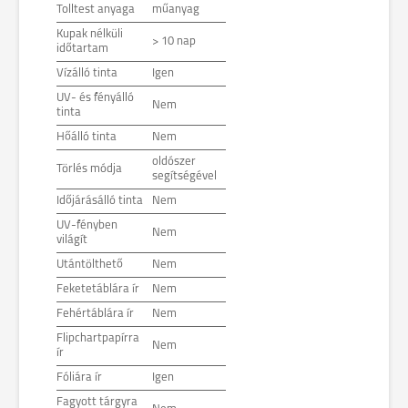
Tolltest anyaga
műanyag
Kupak nélküli
> 10 nap
időtartam
Vízálló tinta
Igen
UV- és fényálló
Nem
tinta
Hőálló tinta
Nem
oldószer
Törlés módja
segítségével
Időjárásálló tinta
Nem
UV-fényben
Nem
világít
Utántölthető
Nem
Feketetáblára ír
Nem
Fehértáblára ír
Nem
Flipchartpapírra
Nem
ír
Fóliára ír
Igen
Fagyott tárgyra