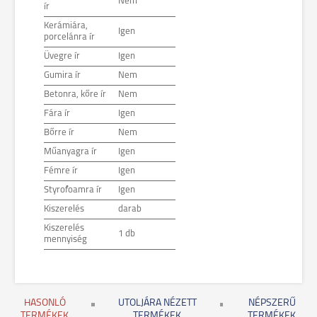
Nem
ír
Kerámiára,
Igen
porcelánra ír
Üvegre ír
Igen
Gumira ír
Nem
Betonra, kőre ír
Nem
Fára ír
Igen
Bőrre ír
Nem
Műanyagra ír
Igen
Fémre ír
Igen
Styrofoamra ír
Igen
Kiszerelés
darab
Kiszerelés
1 db
mennyiség
HASONLÓ
UTOLJÁRA NÉZETT
NÉPSZERŰ
TERMÉKEK
TERMÉKEK
TERMÉKEK