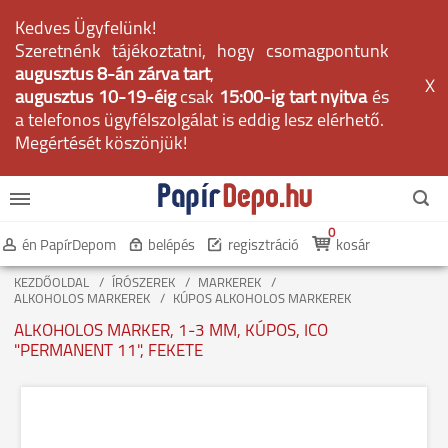
Kedves Ügyfelünk!
Szeretnénk tájékoztatni, hogy csomagpontunk
augusztus 8-án zárva tart
,
X
augusztus 10-19-éig
csak
15:00-ig tart nyitva
és
a telefonos ügyfélszolgálat is eddig lesz elérhető.
Megértését köszönjük!
0
én PapírDepom
belépés
regisztráció
kosár
KEZDŐOLDAL
ÍRÓSZEREK
MARKEREK
ALKOHOLOS MARKEREK
KÚPOS ALKOHOLOS MARKEREK
ALKOHOLOS MARKER, 1-3 MM, KÚPOS, ICO
"PERMANENT 11", FEKETE