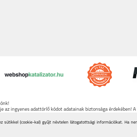
lónk!
rje az ingyenes adattörlő kódot adatainak biztonsága érdekében! 
den tartós adathordozó termék vásárlásakor köteles ingyenes adat
mációk a Nemzeti Média- és Hírközlési Hatóság honlapján:
https:/
 sütikkel (cookie-kal) gyűjt névtelen látogatottsági információkat. Ha n