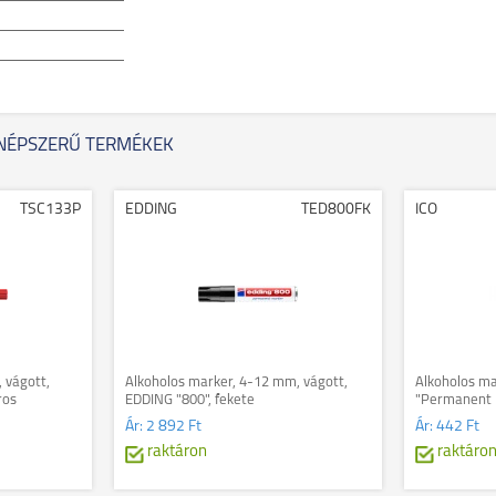
NÉPSZERŰ TERMÉKEK
TSC133P
EDDING
TED800FK
ICO
 vágott,
Alkoholos marker, 4-12 mm, vágott,
Alkoholos ma
ros
EDDING "800", fekete
"Permanent 1
Ár:
2 892 Ft
Ár:
442 Ft
raktáron
raktáro