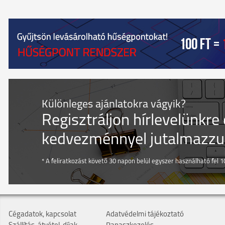
Különleges ajánlatokra vágyik?
Regisztráljon hírlevelünkre
kedvezménnyel jutalmazzuk
* A feliratkozást követő 30 napon belül egyszer használható fel 10
Cégadatok, kapcsolat
Adatvédelmi tájékoztató