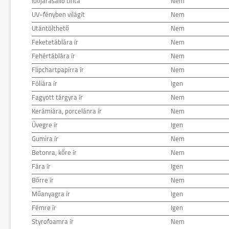
Időjárásálló tinta
Nem
UV-fényben világít
Nem
Utántölthető
Nem
Feketetáblára ír
Nem
Fehértáblára ír
Nem
Flipchartpapírra ír
Nem
Fóliára ír
Igen
Fagyott tárgyra ír
Nem
Kerámiára, porcelánra ír
Nem
Üvegre ír
Igen
Gumira ír
Nem
Betonra, kőre ír
Nem
Fára ír
Igen
Bőrre ír
Nem
Műanyagra ír
Igen
Fémre ír
Igen
Styrofoamra ír
Nem