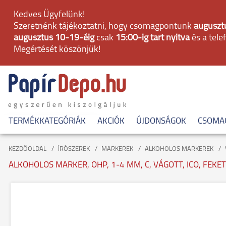
Kedves Ügyfelünk!
Szeretnénk tájékoztatni, hogy csomagpontunk
augusztu
augusztus 10-19-éig
csak
15:00-ig tart nyitva
és a tele
Megértését köszönjük!
TERMÉKKATEGÓRIÁK
AKCIÓK
ÚJDONSÁGOK
CSOMA
KEZDŐOLDAL
ÍRÓSZEREK
MARKEREK
ALKOHOLOS MARKEREK
ALKOHOLOS MARKER, OHP, 1-4 MM, C, VÁGOTT, ICO, FEKE