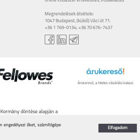
online irodaszer értékesítés, irodaellátás
Megrendelések átvétele:
1047 Budapest, (külső) Váci út 71.
+36 1 769-0134; +36 70 676-7437
Árukereső, a hiteles vásárlási kalauz
A Kormány döntése alapján a
törlő kódot biztosítani.
/nmhh.hu/veglegestorles
em engedélyezi őket, számítógépe
Elfogadom