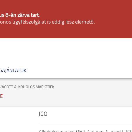
s 8-án zárva tart
,
fonos ügyfélszolgálat is eddig lesz elérhető.
GAJÁNLATOK
VÁGOTT ALKOHOLOS MARKEREK
TE
ICO