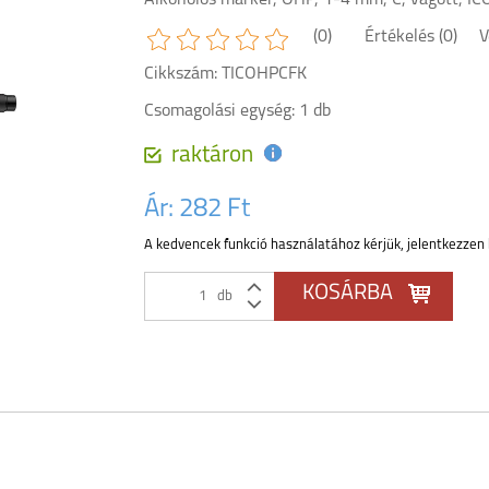
Alkoholos marker, OHP, 1-4 mm, C, vágott, ICO
(0)
Értékelés (0)
V
Cikkszám: TICOHPCFK
Csomagolási egység: 1 db
raktáron
Ár:
282 Ft
A kedvencek funkció használatához kérjük, jelentkezzen 
db