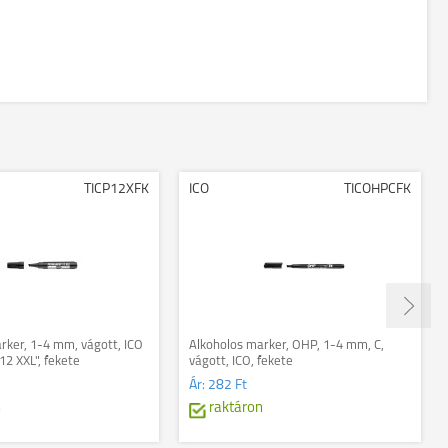
TICP12XFK
ICO
TICOHPCFK
rker, 1-4 mm, vágott, ICO
Alkoholos marker, OHP, 1-4 mm, C,
2 XXL", fekete
vágott, ICO, fekete
Ár:
282 Ft
n
raktáron