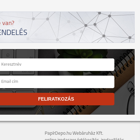
FELIRATKOZÁS
PapírDepo.hu Webáruház Kft.