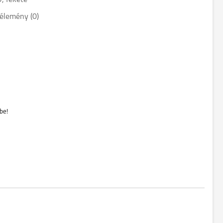
, fekete
élemény (0)
be!