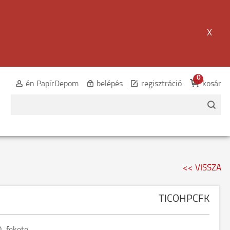
X
0
én PapírDepom
belépés
regisztráció
kosár
<< VISSZA
TICOHPCFK