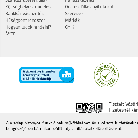
Szállítás, átvétel, díjak
Panaszkezelés
Költséghelyes rendelés
Online elállási nyilatkozat
Bankkártyás fizetés
Szervizek
Hűségpont rendszer
Márkák
Hogyan tudok rendelni?
GYIK
ÁSZF
Tisztelt Vásár
Fizetésnél ké
kereskedő min
További infor
A weblap bizonyos funkcióinak működéséhez és a célzott hirdetésekhez
böngészőjében bármikor beállíthatja a tiltásukat/eltávolításukat.