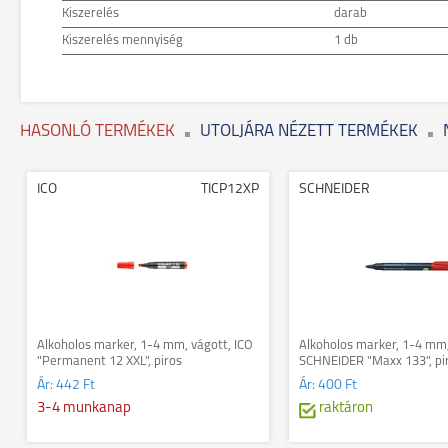
Kiszerelés
darab
Kiszerelés mennyiség
1 db
HASONLÓ TERMÉKEK
UTOLJÁRA NÉZETT TERMÉKEK
ICO
TICP12XP
SCHNEIDER
Alkoholos marker, 1-4 mm, vágott, ICO
Alkoholos marker, 1-4 mm,
"Permanent 12 XXL", piros
SCHNEIDER "Maxx 133", pi
Ár:
442 Ft
Ár:
400 Ft
3-4 munkanap
raktáron