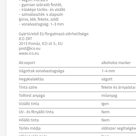
- vágott írócsúcs
- gyorsan száradó festék,
- írásképe törlés- és vízálló
- színválaszték: 4 alapszín
(piros, kék, fekete, zöld)
- vonalvastagság: 1-3 mm
Gyártó/első EU forgalmazó elérhetősége:
ICO ZRT
2013 Pomáz, ICO út 5.; EU
post@ico.eu
www.ico.eu
Alcsoport
alkoholos marker
Vágottak vonalvastagsága
1-4 mm
Hegykialakítás
vágott
Tinta színe
fekete és árnyalatai
Tolltest anyaga
műanyag
Vízálló tinta
Igen
UV- és fényálló tinta
Nem
Hőálló tinta
Nem
Törlés módja
oldószer segítségév