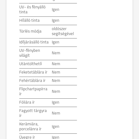
UV- és fényálló
Igen
tinta
Hőálló tinta
Igen
oldószer
Törlés módja
segítségével
Időjárásálló tinta
Igen
UV-fényben
Nem
világít
Utántölthető
Nem
Feketetáblára ír
Nem
Fehértáblára ír
Nem
Flipchartpapírra
Nem
ír
Fóliára ír
Igen
Fagyott tárgyra
Nem
ír
Kerámiára,
Igen
porcelánra ír
Üvegre ír
Igen