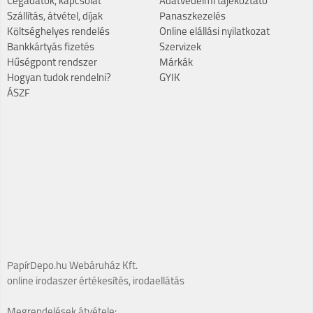
Cégadatok, kapcsolat
Adatvédelmi tájékoztató
Szállítás, átvétel, díjak
Panaszkezelés
Költséghelyes rendelés
Online elállási nyilatkozat
Bankkártyás fizetés
Szervizek
Hűségpont rendszer
Márkák
Hogyan tudok rendelni?
GYIK
ÁSZF
PapírDepo.hu Webáruház Kft.
online irodaszer értékesítés, irodaellátás
Megrendelések átvétele: