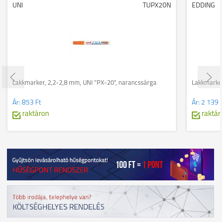
UNI
TUPX20N
EDDING
Lakkmarker, 2,2-2,8 mm, UNI "PX-20", narancssárga
Lakkmarker
Ár:
853 Ft
Ár:
2 139 
raktáron
raktár