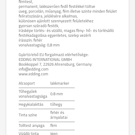
fémtest,
permanent, lakkszerűen fedő festékkel töltve
üveg, porcelán, műanyag, fém illetve szinte minden felület
feliratozására, jelölésére alkalmas,
különösen ajánlott szennyezett felületekhez
gyorsan száradó festék,
írásképe törlés- és vízálló, magas fény- hő- és törlésálló
festékadagolása egyenletes, szelep vezérli
írásszín: fehér
vonalvastagság: 0,8 mm
Gyártó/első EU forgalmazó elérhetősége:
EDDING INTERNATIONAL GMBH
Bookkoppel 7, 22926 Ahrensburg, Germany
info@edding.com
www.edding.com
Alcsoport
lakkmarker
Tűhegyűek
0.8 mm
vonalvastagsága
Hegykialakítás
tűhegy
fehér és
Tinta színe
árnyalatai
Tolltest anyaga
fém
Vízálló tinta
Igen