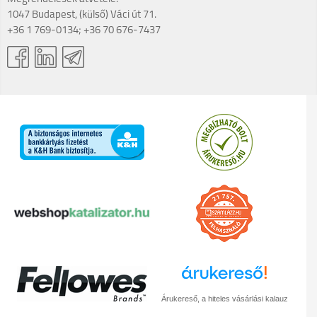
1047 Budapest, (külső) Váci út 71.
+36 1 769-0134; +36 70 676-7437
Árukereső, a hiteles vásárlási kalauz