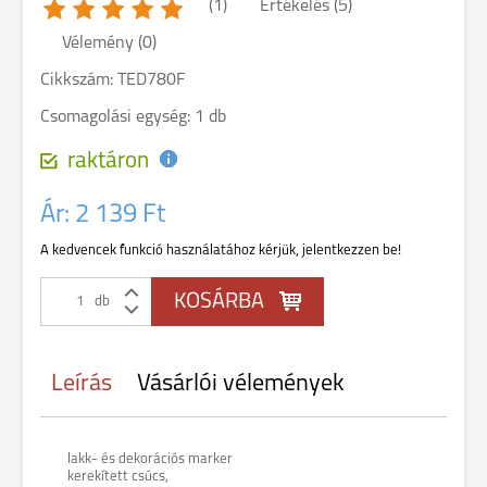
(1)
Értékelés (5)
Vélemény (0)
Cikkszám: TED780F
Csomagolási egység: 1 db
raktáron
Ár:
2 139 Ft
A kedvencek funkció használatához kérjük, jelentkezzen be!
db
Leírás
Vásárlói vélemények
lakk- és dekorációs marker
kerekített csúcs,