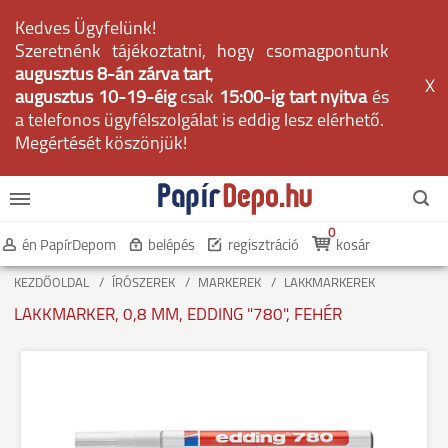
Kedves Ügyfelünk!
Szeretnénk tájékoztatni, hogy csomagpontunk
augusztus 8-án zárva tart
,
X
augusztus 10-19-éig
csak
15:00-ig tart nyitva
és
a telefonos ügyfélszolgálat is eddig lesz elérhető.
Megértését köszönjük!
0
én PapírDepom
belépés
regisztráció
kosár
KEZDŐOLDAL
ÍRÓSZEREK
MARKEREK
LAKKMARKEREK
LAKKMARKER, 0,8 MM, EDDING "780", FEHÉR