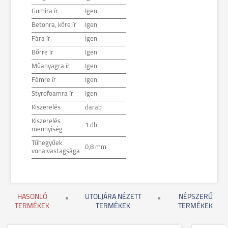
Gumira ír
Igen
Betonra, kőre ír
Igen
Fára ír
Igen
Bőrre ír
Igen
Műanyagra ír
Igen
Fémre ír
Igen
Styrofoamra ír
Igen
Kiszerelés
darab
Kiszerelés
1 db
mennyiség
Tűhegyűek
0,8 mm
vonalvastagsága
HASONLÓ
UTOLJÁRA NÉZETT
NÉPSZERŰ
TERMÉKEK
TERMÉKEK
TERMÉKEK