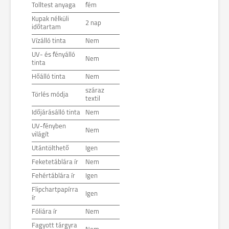
Tolltest anyaga
fém
Kupak nélküli
2 nap
időtartam
Vízálló tinta
Nem
UV- és fényálló
Nem
tinta
Hőálló tinta
Nem
száraz
Törlés módja
textil
Időjárásálló tinta
Nem
UV-fényben
Nem
világít
Utántölthető
Igen
Feketetáblára ír
Nem
Fehértáblára ír
Igen
Flipchartpapírra
Igen
ír
Fóliára ír
Nem
Fagyott tárgyra