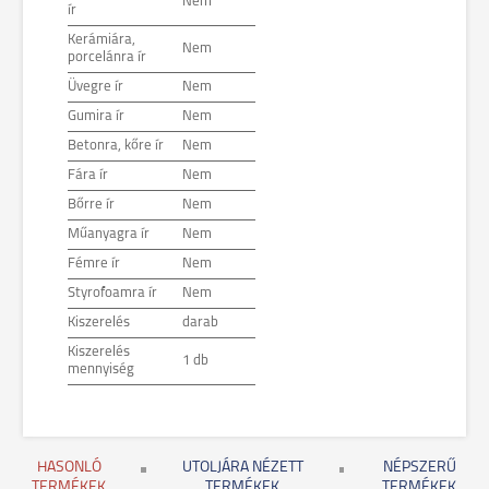
Nem
ír
Kerámiára,
Nem
porcelánra ír
Üvegre ír
Nem
Gumira ír
Nem
Betonra, kőre ír
Nem
Fára ír
Nem
Bőrre ír
Nem
Műanyagra ír
Nem
Fémre ír
Nem
Styrofoamra ír
Nem
Kiszerelés
darab
Kiszerelés
1 db
mennyiség
HASONLÓ
UTOLJÁRA NÉZETT
NÉPSZERŰ
TERMÉKEK
TERMÉKEK
TERMÉKEK