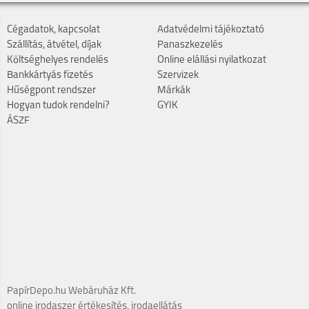
Cégadatok, kapcsolat
Adatvédelmi tájékoztató
Szállítás, átvétel, díjak
Panaszkezelés
Költséghelyes rendelés
Online elállási nyilatkozat
Bankkártyás fizetés
Szervizek
Hűségpont rendszer
Márkák
Hogyan tudok rendelni?
GYIK
ÁSZF
PapírDepo.hu Webáruház Kft.
online irodaszer értékesítés, irodaellátás