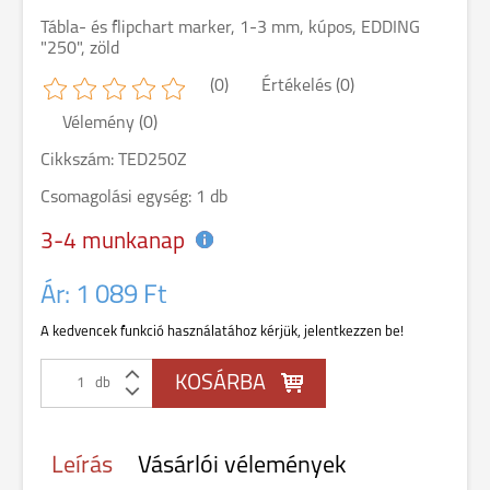
Tábla- és flipchart marker, 1-3 mm, kúpos, EDDING
"250", zöld
(0)
Értékelés (0)
Vélemény (0)
Cikkszám: TED250Z
Csomagolási egység: 1 db
3-4 munkanap
Ár:
1 089 Ft
A kedvencek funkció használatához kérjük, jelentkezzen be!
db
Leírás
Vásárlói vélemények