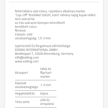
fehértáblára való írásra, rajzolásra alkalmas marker
"Cap-Off" festékkel töltött, ezért néhány napig kupak nélkül
sem szárad be
az írás szárazon könnyen letörölhető
kerekített csúcs
fémtest
írásszín: zöld
vonalvastagság: 1,5-3 mm
Gyártó/első EU forgalmazó elérhetősége:
EDDING INTERNATIONAL GMBH
Bookkoppel 7, 22926 Ahrensburg, Germany
info@edding.com
www.edding.com
tábla és
Alcsoport
flipchart
marker
Kúposak
1-3 mm
vonalvastagsága
Hegykialakítás
kúpos
zöld és
Tinta színe
árnyalatai