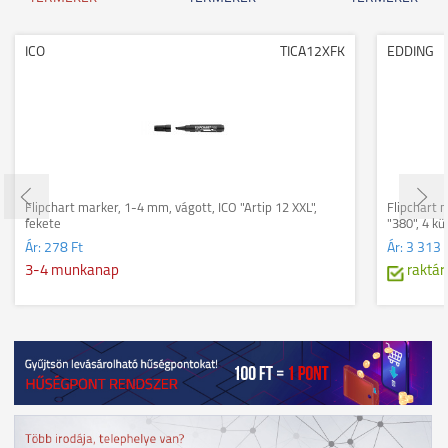
ICO
TICA12XFK
EDDING
Flipchart marker, 1-4 mm, vágott, ICO "Artip 12 XXL",
Flipchart 
fekete
"380", 4 kü
Ár:
278 Ft
Ár:
3 313 
3-4 munkanap
raktár