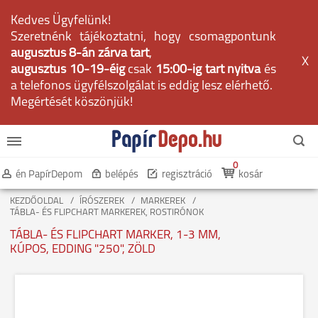
Kedves Ügyfelünk!
Szeretnénk tájékoztatni, hogy csomagpontunk
augusztus 8-án zárva tart
,
X
augusztus 10-19-éig
csak
15:00-ig tart nyitva
és
a telefonos ügyfélszolgálat is eddig lesz elérhető.
Megértését köszönjük!
0
én PapírDepom
belépés
regisztráció
kosár
KEZDŐOLDAL
ÍRÓSZEREK
MARKEREK
TÁBLA- ÉS FLIPCHART MARKEREK, ROSTIRÓNOK
TÁBLA- ÉS FLIPCHART MARKER, 1-3 MM,
KÚPOS, EDDING "250", ZÖLD