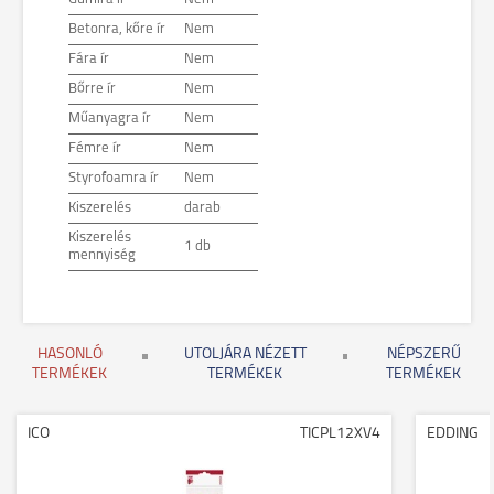
Betonra, kőre ír
Nem
Fára ír
Nem
Bőrre ír
Nem
Műanyagra ír
Nem
Fémre ír
Nem
Styrofoamra ír
Nem
Kiszerelés
darab
Kiszerelés
1 db
mennyiség
HASONLÓ
UTOLJÁRA NÉZETT
NÉPSZERŰ
TERMÉKEK
TERMÉKEK
TERMÉKEK
ICO
TICPL12XV4
EDDING