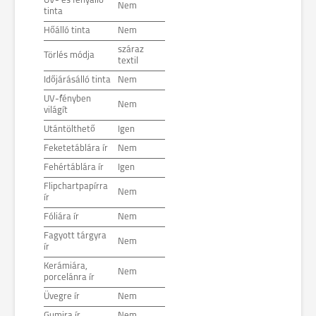
UV- és fényálló
Nem
tinta
Hőálló tinta
Nem
száraz
Törlés módja
textil
Időjárásálló tinta
Nem
UV-fényben
Nem
világít
Utántölthető
Igen
Feketetáblára ír
Nem
Fehértáblára ír
Igen
Flipchartpapírra
Nem
ír
Fóliára ír
Nem
Fagyott tárgyra
Nem
ír
Kerámiára,
Nem
porcelánra ír
Üvegre ír
Nem
Gumira ír
Nem