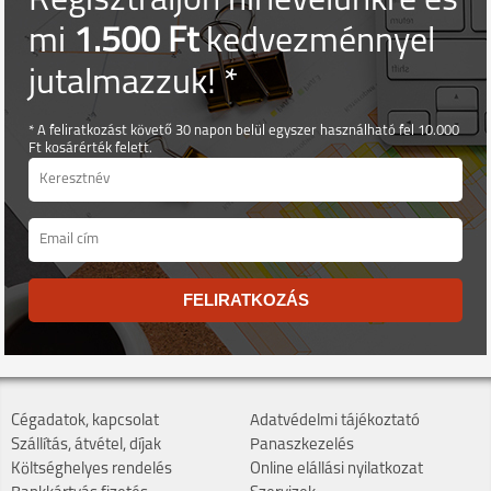
Regisztráljon hírlevelünkre és
mi
1.500 Ft
kedvezménnyel
jutalmazzuk! *
* A feliratkozást követő 30 napon belül egyszer használható fel 10.000
Ft kosárérték felett.
FELIRATKOZÁS
Cégadatok, kapcsolat
Adatvédelmi tájékoztató
Szállítás, átvétel, díjak
Panaszkezelés
Költséghelyes rendelés
Online elállási nyilatkozat