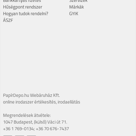
Bankkártyás fizetés
Szervizek
Hűségpont rendszer
Márkák
Hogyan tudok rendelni?
GYIK
ÁSZF
PapírDepo.hu Webáruház Kft.
online irodaszer értékesítés, irodaellátás
Megrendelések átvétele:
1047 Budapest, (külső) Váci út 71.
+36 1 769-0134; +36 70 676-7437