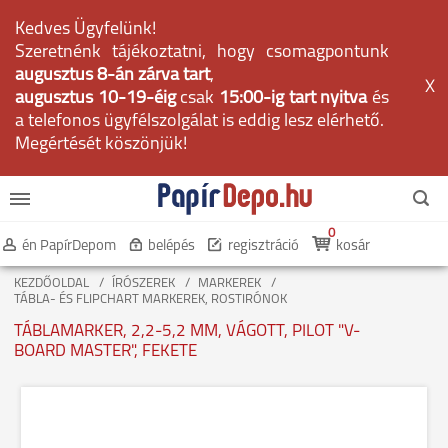
Kedves Ügyfelünk!
Szeretnénk tájékoztatni, hogy csomagpontunk
augusztus 8-án zárva tart
,
X
augusztus 10-19-éig
csak
15:00-ig tart nyitva
és
a telefonos ügyfélszolgálat is eddig lesz elérhető.
Megértését köszönjük!
0
én PapírDepom
belépés
regisztráció
kosár
KEZDŐOLDAL
ÍRÓSZEREK
MARKEREK
TÁBLA- ÉS FLIPCHART MARKEREK, ROSTIRÓNOK
TÁBLAMARKER, 2,2-5,2 MM, VÁGOTT, PILOT "V-
BOARD MASTER", FEKETE