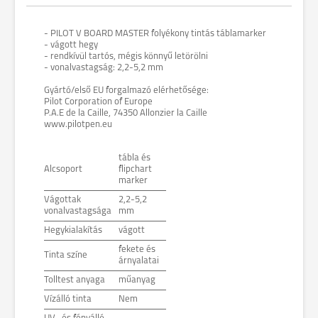
- PILOT V BOARD MASTER folyékony tintás táblamarker
- vágott hegy
- rendkívül tartós, mégis könnyű letörölni
- vonalvastagság: 2,2-5,2 mm
Gyártó/első EU forgalmazó elérhetősége:
Pilot Corporation of Europe
P.A.E de la Caille, 74350 Allonzier la Caille
www.pilotpen.eu
tábla és
Alcsoport
flipchart
marker
Vágottak
2,2-5,2
vonalvastagsága
mm
Hegykialakítás
vágott
fekete és
Tinta színe
árnyalatai
Tolltest anyaga
műanyag
Vízálló tinta
Nem