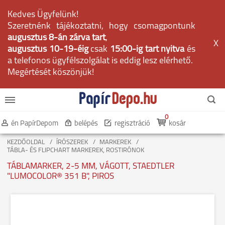
Kedves Ügyfelünk!
Szeretnénk tájékoztatni, hogy csomagpontunk
augusztus 8-án zárva tart
,
X
augusztus 10-19-éig
csak
15:00-ig tart nyitva
és
a telefonos ügyfélszolgálat is eddig lesz elérhető.
Megértését köszönjük!
0
én PapírDepom
belépés
regisztráció
kosár
KEZDŐOLDAL
ÍRÓSZEREK
MARKEREK
TÁBLA- ÉS FLIPCHART MARKEREK, ROSTIRÓNOK
TÁBLAMARKER, 2-5 MM, VÁGOTT, STAEDTLER
"LUMOCOLOR® 351 B", PIROS