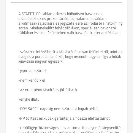
A STAEDTLER táblamarkerek különösen hasznosak
előadásokhoz és prezentációkhoz, valamint kiválóan
alkalmasak rajzolásra és jegyzetelésre az irodai brainstorming
során. Mindenekelőtt fehér táblákon, speciálisan bevonatú
táblákon és sima felületeken való használatra tervezték őket.
-szárazon letörölhető a táblákról és olyan felületekről, mint az
üveg és a porcelán, anélkül, hogy nyomot hagyna - így a hibák
kijavítása nagyon egyszerű
-gyorsan szárad
-nem kenődik el
-az eredmény távolról is jól látható
-enyhe illatú
-DRY SAFE - napokig nem szárad ki kupak nélkül
-PP tolltest és kupak garantálja a hosszú élettartamot
-repülőgép-biztonságos - az automatikus nyomáskiegyenlítés
megakadályozza a toll szivárgását a repülőgépek fedélzetén