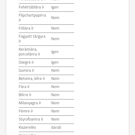
Fehértáblára ír
Igen
Flipchartpapírra
Nem
ír
Fóliára ír
Nem
Fagyott tárgyra
Nem
ír
Kerámiára,
Igen
porcelánra ír
Üvegre ír
Igen
Gumira ír
Nem
Betonra, kőre ír
Nem
Fára ír
Nem
Bőrre ír
Nem
Műanyagra ír
Nem
Fémre ír
Nem
Styrofoamra ír
Nem
Kiszerelés
darab