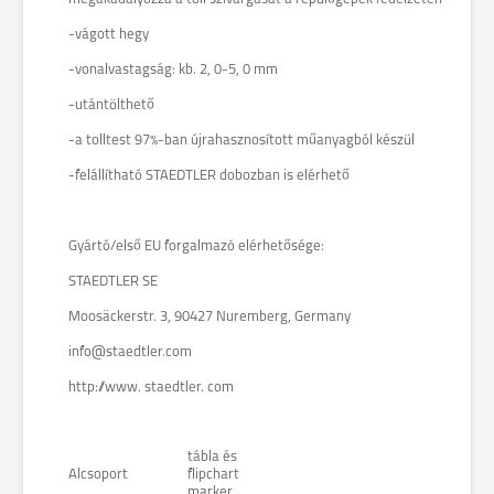
-vágott hegy
-vonalvastagság: kb. 2, 0-5, 0 mm
-utántölthető
-a tolltest 97%-ban újrahasznosított műanyagból készül
-felállítható STAEDTLER dobozban is elérhető
Gyártó/első EU forgalmazó elérhetősége:
STAEDTLER SE
Moosäckerstr. 3, 90427 Nuremberg, Germany
info@staedtler.com
http://www. staedtler. com
tábla és
Alcsoport
flipchart
marker