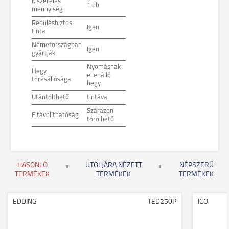
Kiszerelés
1 db
mennyiség
Repülésbiztos
Igen
tinta
Németországban
Igen
gyártják
Nyomásnak
Hegy
ellenálló
törésállósága
hegy
Utántölthető
tintával
Szárazon
Eltávolíthatóság
törölhető
HASONLÓ
UTOLJÁRA NÉZETT
NÉPSZERŰ
TERMÉKEK
TERMÉKEK
TERMÉKEK
EDDING
TED250P
ICO