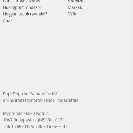
Bankkártyás fizetés
Szervizek
Hűségpont rendszer
Márkák
Hogyan tudok rendelni?
GYIK
ÁSZF
PapírDepo.hu Webáruház Kft.
online irodaszer értékesítés, irodaellátás
Megrendelések átvétele:
1047 Budapest, (külső) Váci út 71.
+36 1 769-0134; +36 70 676-7437