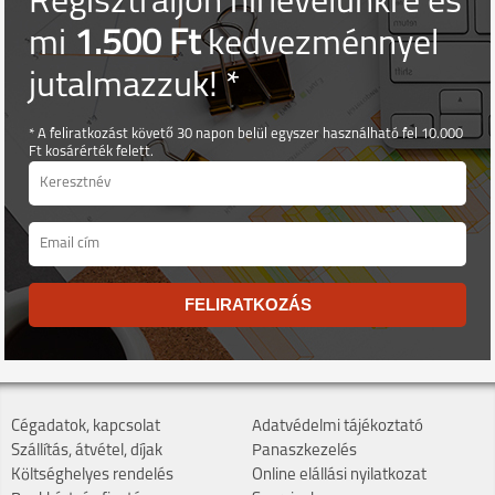
Regisztráljon hírlevelünkre és
mi
1.500 Ft
kedvezménnyel
jutalmazzuk! *
* A feliratkozást követő 30 napon belül egyszer használható fel 10.000
Ft kosárérték felett.
FELIRATKOZÁS
Cégadatok, kapcsolat
Adatvédelmi tájékoztató
Szállítás, átvétel, díjak
Panaszkezelés
Költséghelyes rendelés
Online elállási nyilatkozat