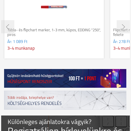
Tábla- és flipchart marker, 1-3 mm, kúpos, EDDING "250",
Flipchart m
piros
fekete
Ár:
1 089 Ft
Ár:
278 Ft
3-4 munkanap
3-4 mun
Különleges ajánlatokra vágyik?