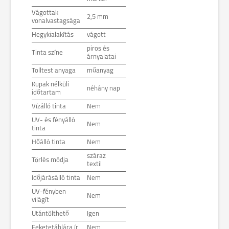
Vágottak
2,5 mm
vonalvastagsága
Hegykialakítás
vágott
piros és
Tinta színe
árnyalatai
Tolltest anyaga
műanyag
Kupak nélküli
néhány nap
időtartam
Vízálló tinta
Nem
UV- és fényálló
Nem
tinta
Hőálló tinta
Nem
száraz
Törlés módja
textil
Időjárásálló tinta
Nem
UV-fényben
Nem
világít
Utántölthető
Igen
Feketetáblára ír
Nem