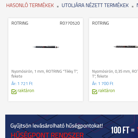
HASONLÓ TERMÉKEK
UTOLJÁRA NÉZETT TERMÉKEK
ROTRING
R0770520
ROTRING
Nyomósirón, 1 mm, ROTRING "Tikky T",
Nyomósirón, 0,35 mm, ROT
fekete
T", fekete
Ár:
1 721 Ft
Ár:
1 700 Ft
raktáron
raktáron