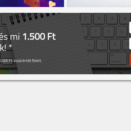
 és mi
1.500 Ft
! *
.000 Ft kosárérték felett.