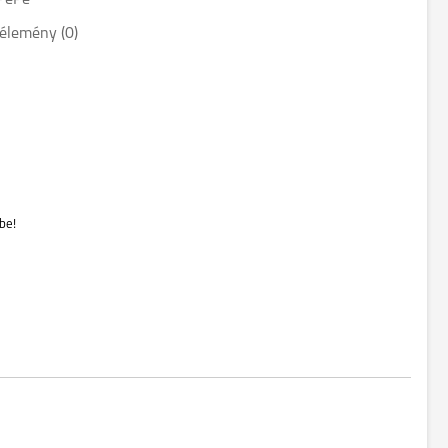
PéPé"
élemény (0)
be!