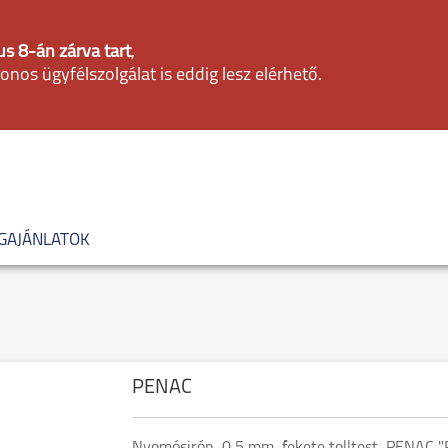
s 8-án zárva tart
,
fonos ügyfélszolgálat is eddig lesz elérhető.
GAJÁNLATOK
PENAC