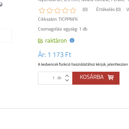
Nyomósirón, 0,5 mm, fekete tolltest, PENAC "
(0)
Értékelés (0)
V
Cikkszám: TICPPNFK
Csomagolási egység: 1 db
raktáron
Ár:
1 173 Ft
A kedvencek funkció használatához kérjük, jelentkezzen 
db