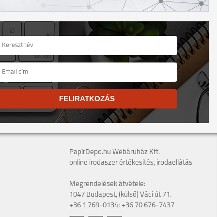
FELIRATKOZÁS
PapírDepo.hu Webáruház Kft.
online irodaszer értékesítés, irodaellátás
Megrendelések átvétele:
1047 Budapest, (külső) Váci út 71.
+36 1 769-0134; +36 70 676-7437