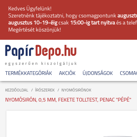
Kedves Ügyfelünk!
Szeretnénk tájékoztatni, hogy csomagpontunk
augusztu
augusztus 10-19-éig
csak
15:00-ig tart nyitva
és a tele
Megértését köszönjük!
TERMÉKKATEGÓRIÁK
AKCIÓK
ÚJDONSÁGOK
CSOMA
KEZDŐOLDAL
ÍRÓSZEREK
NYOMÓSIRÓNOK
NYOMÓSIRÓN, 0,5 MM, FEKETE TOLLTEST, PENAC "PÉPÉ"