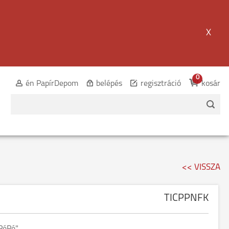
X
0
én PapírDepom
belépés
regisztráció
kosár
<< VISSZA
TICPPNFK