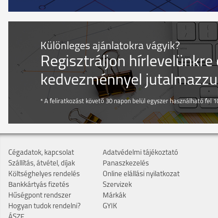
Különleges ajánlatokra vágyik?
Regisztráljon hírlevelünkre
kedvezménnyel jutalmazzuk
* A feliratkozást követő 30 napon belül egyszer használható fel 10
Cégadatok, kapcsolat
Adatvédelmi tájékoztató
Szállítás, átvétel, díjak
Panaszkezelés
Költséghelyes rendelés
Online elállási nyilatkozat
Bankkártyás fizetés
Szervizek
Hűségpont rendszer
Márkák
Hogyan tudok rendelni?
GYIK
ÁSZF