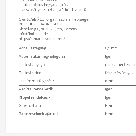
- rozsdamentes acél test
- automatikus hegyadagolás
- visszasüllyeszthető grafitbél-kivezető
Gyártó/első EU forgalmazó elérhetősége:
KOTOBUKI EUROPE GMBH
Sichelweg 8, 90765 Fürth, Germay
info@koto-eu.de
https://penac-brand.de/en/
Vonalvastagság
0,5 mm
Automatikus hegyadagolás
Igen
Tolltest anyaga
rozsdamentes acé
Tolltest színe
fekete és árnyalat
Gumírozott fogórész
Nem
Radírral rendelkezik
Igen
Klippel rendelkezik
Igen
Gravírozható
Nem
Balkezeseknek ajánlott
Nem