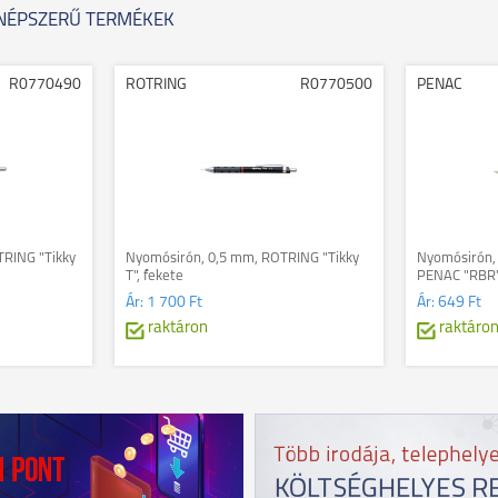
NÉPSZERŰ TERMÉKEK
R0770490
ROTRING
R0770500
PENAC
RING "Tikky
Nyomósirón, 0,5 mm, ROTRING "Tikky
Nyomósirón, 
T", fekete
PENAC "RBR
Ár:
1 700 Ft
Ár:
649 Ft
raktáron
raktáro