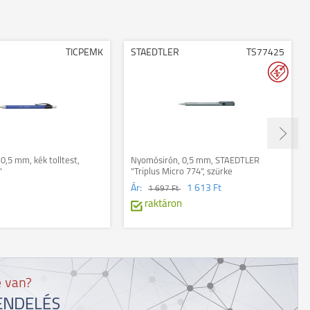
TICPEMK
STAEDTLER
TS77425
0,5 mm, kék tolltest,
Nyomósirón, 0,5 mm, STAEDTLER
"
"Triplus Micro 774", szürke
Ár:
1 613 Ft
1 697 Ft
n
raktáron