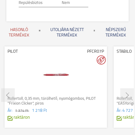
Repülésbiztos
Nem
HASONLÓ
UTOLJÁRA NÉZETT
NÉPSZERŰ
TERMÉKEK
TERMÉKEK
TERMÉKEK
PILOT
PFCR07P
STABILO
Rollertoll, 0,35 mm, törölhető, nyomógombos, PILOT
Rollertoll,
"Frixion Clicker", piros
"EASYorigin
Ár:
1 218 Ft
Ár:
4 727 
1 374 Ft
raktáron
raktár