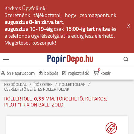
Kedves Ügyfelünk!
Szeretnénk tájékoztatni, hogy csomagpontunk
augusztus 8-án zárva tart
,
X
augusztus 10-19-éig
csak
15:00-ig tart nyitva
és
a telefonos ügyfélszolgálat is eddig lesz elérhető.
Megértését köszönjük!
0
én PapírDepom
belépés
regisztráció
kosár
KEZDŐOLDAL
ÍRÓSZEREK
ROLLERTOLLAK
CSERÉLHETŐ BETÉTES ROLLERTOLLAK
ROLLERTOLL, 0,35 MM, TÖRÖLHETŐ, KUPAKOS,
PILOT "FRIXION BALL", ZÖLD