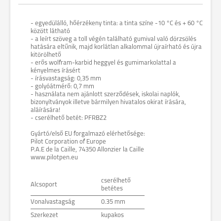
- egyedülálló, hőérzékeny tinta: a tinta színe -10 °C és + 60 °C
között látható
- a leírt szöveg a toll végén található gumival való dörzsölés
hatására eltűnik, majd korlátlan alkalommal újraírható és újra
kitörölhető
- erős wolfram-karbid heggyel és gumimarkolattal a
kényelmes írásért
- írásvastagság: 0,35 mm
- golyóátmérő: 0,7 mm
- használata nem ajánlott szerződések, iskolai naplók,
bizonyítványok illetve bármilyen hivatalos okirat írására,
aláírására!
- cserélhető betét: PFRBZ2
Gyártó/első EU forgalmazó elérhetősége:
Pilot Corporation of Europe
P.A.E de la Caille, 74350 Allonzier la Caille
www.pilotpen.eu
cserélhető
Alcsoport
betétes
Vonalvastagság
0.35 mm
Szerkezet
kupakos