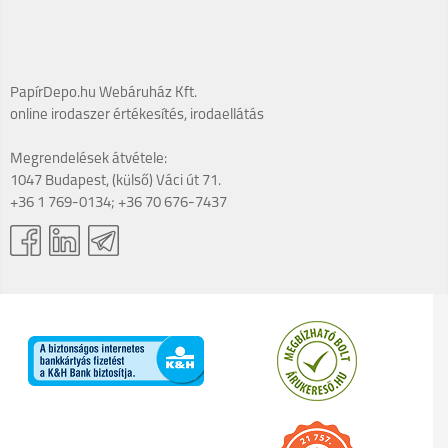
PapírDepo.hu Webáruház Kft.
online irodaszer értékesítés, irodaellátás
Megrendelések átvétele:
1047 Budapest, (külső) Váci út 71.
+36 1 769-0134; +36 70 676-7437