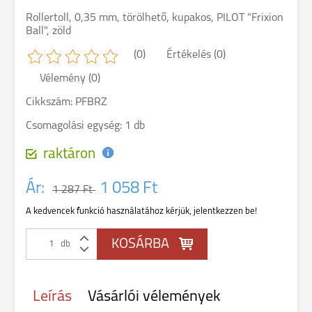
Rollertoll, 0,35 mm, törölhető, kupakos, PILOT "Frixion
Ball", zöld
(0)
Értékelés (0)
Vélemény (0)
Cikkszám: PFBRZ
Csomagolási egység: 1 db
raktáron
Ár:
1 058 Ft
1 287 Ft
A kedvencek funkció használatához kérjük, jelentkezzen be!
db
Leírás
Vásárlói vélemények