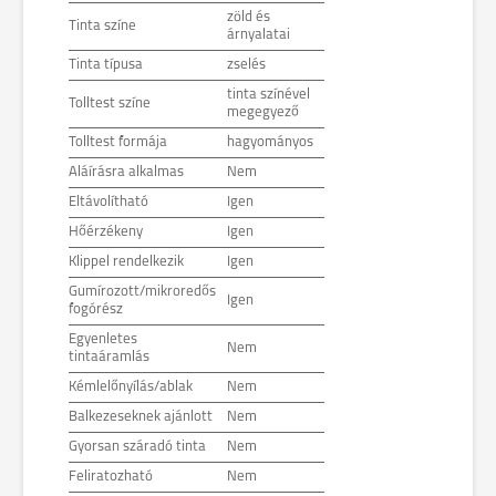
zöld és
Tinta színe
árnyalatai
Tinta típusa
zselés
tinta színével
Tolltest színe
megegyező
Tolltest formája
hagyományos
Aláírásra alkalmas
Nem
Eltávolítható
Igen
Hőérzékeny
Igen
Klippel rendelkezik
Igen
Gumírozott/mikroredős
Igen
fogórész
Egyenletes
Nem
tintaáramlás
Kémlelőnyílás/ablak
Nem
Balkezeseknek ajánlott
Nem
Gyorsan száradó tinta
Nem
Feliratozható
Nem