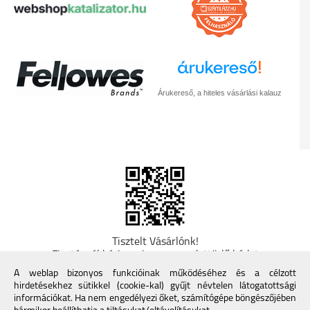
Árukereső, a hiteles vásárlási kalauz
Tisztelt Vásárlónk!
Fizetésnél kérje az ingyenes adattörlő kódot
adatainak biztonsága érdekében! A Kormány
A weblap bizonyos funkcióinak működéséhez és a célzott
döntése alapján a kereskedő minden tartós
hirdetésekhez sütikkel (cookie-kal) gyűjt névtelen látogatottsági
adathordozó termék vásárlásakor köteles ingyenes
információkat. Ha nem engedélyezi őket, számítógépe böngészőjében
adattörlő kódot biztosítani. További információk a