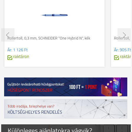
Rollertoll, 0,3 mm, SCHNEIDER "One Hybrid N", kék
Rollertoll
Ár:
1 126 Ft
Ár:
905 Ft
raktáron
raktár
Különleges ajánlatokra vágyik?