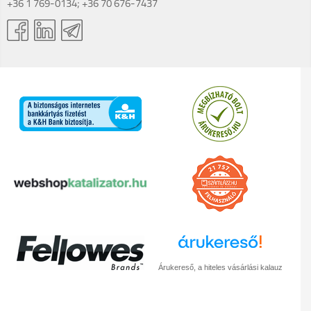
+36 1 769-0134; +36 70 676-7437
Árukereső, a hiteles vásárlási kalauz