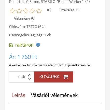
Rollertoll, 0,3 mm, STABILO "Bionic Worker", kék
(0)
Értékelés (0)
Vélemény (0)
Cikkszám: TST201641
Csomagolási egység: 1 db
raktáron
Ár:
1 760 Ft
A kedvencek funkció használatához kérjük, jelentkezzen be!
db
Leírás
Vásárlói vélemények