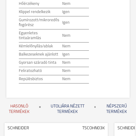
Hőérzékeny
Nem
Klippel rendelkezik
Igen
Gumírozott/mikroredős
Igen
fogórész
Egyenletes
Nem
tintaáramlás
Kémlelőnyílás/ablak
Nem
Balkezeseknek ajánlott
Igen
Gyorsan száradó tinta
Nem
Feliratozható
Nem
Repülésbiztos
Nem
HASONLÓ
UTOLJÁRA NÉZETT
NÉPSZERŰ
TERMÉKEK
TERMÉKEK
TERMÉKEK
SCHNEIDER
TSCOHN03K
SCHNEID