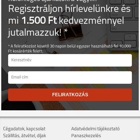
Regisztráljon hírlevelünkre és
mi
1.500 Ft
kedvezménnyel
jutalmazzuk! *
* A feliratkozást követő 30 napon belül egyszer használható fel 10.000
Ft kosárérték felett.
FELIRATKOZÁS
Cégadatok, kapcsolat
Adatvédelmi tájékoztató
Szállítás, átvétel, díjak
Panaszkezelés