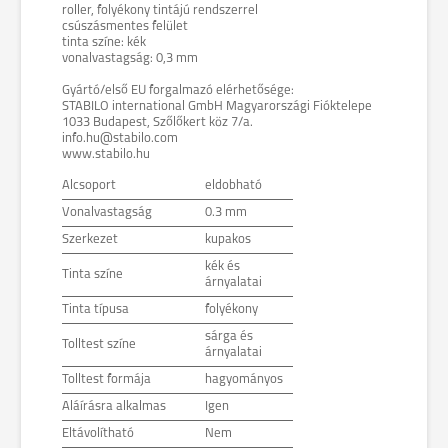
roller, folyékony tintájú rendszerrel
csúszásmentes felület
tinta színe: kék
vonalvastagság: 0,3 mm
Gyártó/első EU forgalmazó elérhetősége:
STABILO international GmbH Magyarországi Fióktelepe
1033 Budapest, Szőlőkert köz 7/a.
info.hu@stabilo.com
www.stabilo.hu
Alcsoport
eldobható
Vonalvastagság
0.3 mm
Szerkezet
kupakos
kék és
Tinta színe
árnyalatai
Tinta típusa
folyékony
sárga és
Tolltest színe
árnyalatai
Tolltest formája
hagyományos
Aláírásra alkalmas
Igen
Eltávolítható
Nem