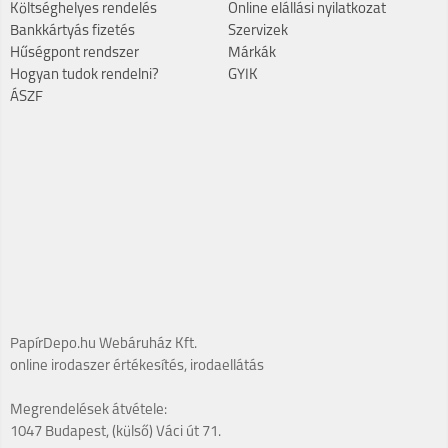
Költséghelyes rendelés
Online elállási nyilatkozat
Bankkártyás fizetés
Szervizek
Hűségpont rendszer
Márkák
Hogyan tudok rendelni?
GYIK
ÁSZF
PapírDepo.hu Webáruház Kft.
online irodaszer értékesítés, irodaellátás
Megrendelések átvétele:
1047 Budapest, (külső) Váci út 71.