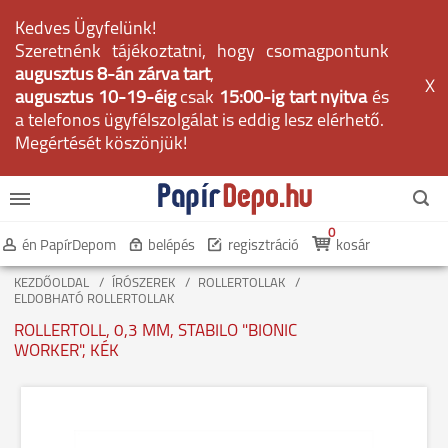
Kedves Ügyfelünk!
Szeretnénk tájékoztatni, hogy csomagpontunk
augusztus 8-án zárva tart
,
X
augusztus 10-19-éig
csak
15:00-ig tart nyitva
és
a telefonos ügyfélszolgálat is eddig lesz elérhető.
Megértését köszönjük!
0
én PapírDepom
belépés
regisztráció
kosár
KEZDŐOLDAL
ÍRÓSZEREK
ROLLERTOLLAK
ELDOBHATÓ ROLLERTOLLAK
ROLLERTOLL, 0,3 MM, STABILO "BIONIC
WORKER", KÉK