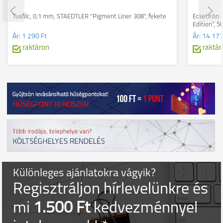
Tusfilc, 0,1 mm, STAEDTLER "Pigment Liner 308", fekete
Ecsetirón 
Edition", 5
Ár:
1 290 Ft
Ár:
14 177
raktáron
raktár
Különleges ajánlatokra vágyik?
Regisztráljon hírlevelünkre és
mi
1.500 Ft
kedvezménnyel