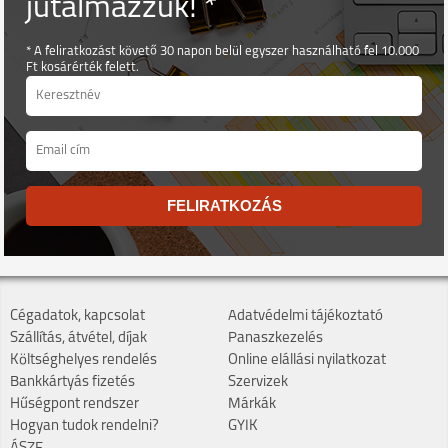
jutalmazzuk! *
* A feliratkozást követő 30 napon belül egyszer használható fel 10.000
Ft kosárérték felett.
FELIRATKOZÁS
Cégadatok, kapcsolat
Adatvédelmi tájékoztató
Szállítás, átvétel, díjak
Panaszkezelés
Költséghelyes rendelés
Online elállási nyilatkozat
Bankkártyás fizetés
Szervizek
Hűségpont rendszer
Márkák
Hogyan tudok rendelni?
GYIK