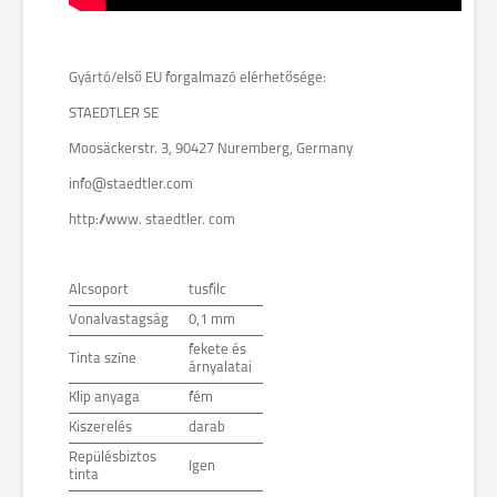
Gyártó/első EU forgalmazó elérhetősége:
STAEDTLER SE
Moosäckerstr. 3, 90427 Nuremberg, Germany
info@staedtler.com
http://www. staedtler. com
Alcsoport
tusfilc
Vonalvastagság
0,1 mm
fekete és
Tinta színe
árnyalatai
Klip anyaga
fém
Kiszerelés
darab
Repülésbiztos
Igen
tinta