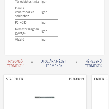
Törlésbiztos tinta
Igen
Ideális
vonalzóhoz és
Igen
sablonhoz
Fényálló
Igen
Németországban
Igen
gyártják
Vízálló
Igen
HASONLÓ
UTOLJÁRA NÉZETT
NÉPSZERŰ
TERMÉKEK
TERMÉKEK
TERMÉKEK
STAEDTLER
TS308019
FABER-C