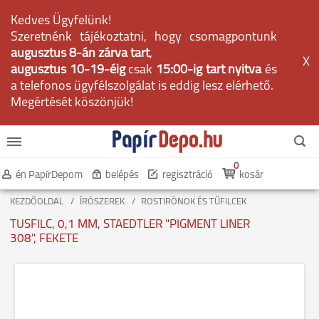
Kedves Ügyfelünk!
Szeretnénk tájékoztatni, hogy csomagpontunk
augusztus 8-án zárva tart
,
X
augusztus 10-19-éig
csak
15:00-ig tart nyitva
és
a telefonos ügyfélszolgálat is eddig lesz elérhető.
Megértését köszönjük!
0
én PapírDepom
belépés
regisztráció
kosár
KEZDŐOLDAL
ÍRÓSZEREK
ROSTIRÓNOK ÉS TŰFILCEK
TUSFILC, 0,1 MM, STAEDTLER "PIGMENT LINER
308", FEKETE