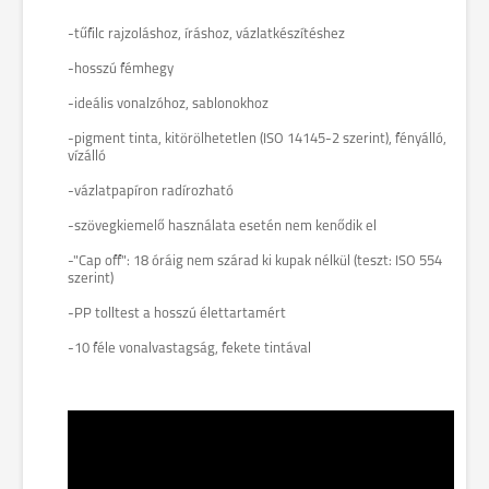
-tűfilc rajzoláshoz, íráshoz, vázlatkészítéshez
-hosszú fémhegy
-ideális vonalzóhoz, sablonokhoz
-pigment tinta, kitörölhetetlen (ISO 14145-2 szerint), fényálló,
vízálló
-vázlatpapíron radírozható
-szövegkiemelő használata esetén nem kenődik el
-"Cap off": 18 óráig nem szárad ki kupak nélkül (teszt: ISO 554
szerint)
-PP tolltest a hosszú élettartamért
-10 féle vonalvastagság, fekete tintával