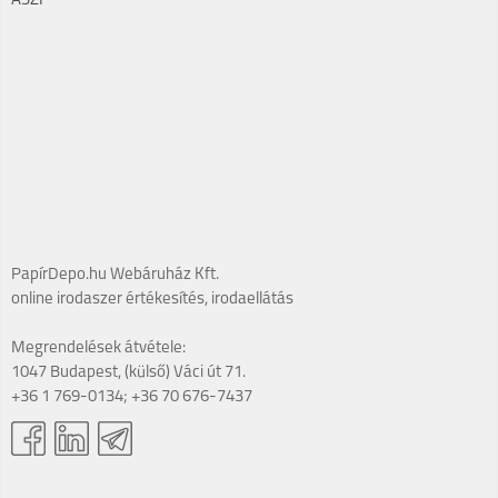
ÁSZF
PapírDepo.hu Webáruház Kft.
online irodaszer értékesítés, irodaellátás
Megrendelések átvétele:
1047 Budapest, (külső) Váci út 71.
+36 1 769-0134; +36 70 676-7437