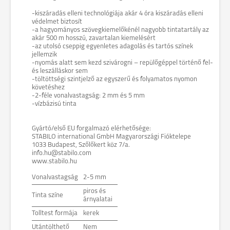
-kiszáradás elleni technológiája akár 4 óra kiszáradás elleni
védelmet biztosít
-a hagyományos szövegkiemelőkénél nagyobb tintatartály az
akár 500 m hosszú, zavartalan kiemelésért
-az utolsó cseppig egyenletes adagolás és tartós színek
jellemzik
-nyomás alatt sem kezd szivárogni – repülőgéppel történő fel-
és leszálláskor sem
-töltöttségi szintjelző az egyszerű és folyamatos nyomon
követéshez
-2-féle vonalvastagság: 2 mm és 5 mm
-vízbázisú tinta
Gyártó/első EU forgalmazó elérhetősége:
STABILO international GmbH Magyarországi Fióktelepe
1033 Budapest, Szőlőkert köz 7/a.
info.hu@stabilo.com
www.stabilo.hu
Vonalvastagság
2-5 mm
piros és
Tinta színe
árnyalatai
Tolltest formája
kerek
Utántölthető
Nem