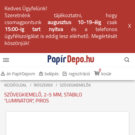
Kedves Ügyfelünk!
Szeretnénk tájékoztatni, hogy
csomagpontunk
augusztus 10-19-éig
csak
X
15:00-ig tart nyitva
és a telefonos
ügyfélszolgálat is eddig lesz elérhető. Megértését
köszönjük!
0
én PapírDepom
belépés
regisztráció
kosár
KEZDŐOLDAL
ÍRÓSZEREK
SZÖVEGKIEMELŐK
SZÖVEGKIEMELŐ, 2-5 MM, STABILO
"LUMINATOR", PIROS