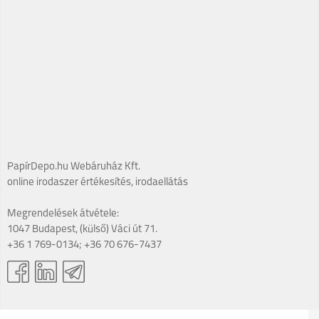
PapírDepo.hu Webáruház Kft.
online irodaszer értékesítés, irodaellátás
Megrendelések átvétele:
1047 Budapest, (külső) Váci út 71.
+36 1 769-0134; +36 70 676-7437