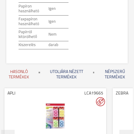
Papíron
Igen
használható
Faxpapíron
Igen
használható
Papírról
Nem
kitörölhető
Kiszerelés
darab
HASONLÓ
UTOLJÁRA NÉZETT
NÉPSZERŰ
TERMÉKEK
TERMÉKEK
TERMÉKEK
APLI
LCA19665
ZEBRA