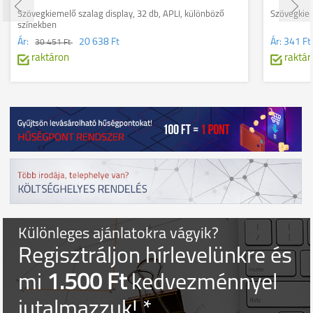
Szövegkiemelő szalag display, 32 db, APLI, különböző
Szövegkiem
színekben
Ár:
20 638 Ft
Ár:
341 Ft
30 451 Ft
raktáron
raktár
Különleges ajánlatokra vágyik?
Regisztráljon hírlevelünkre és
mi
1.500 Ft
kedvezménnyel
jutalmazzuk! *