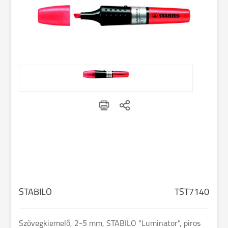
STABILO
TST7140
Szövegkiemelő, 2-5 mm, STABILO "Luminator", piros