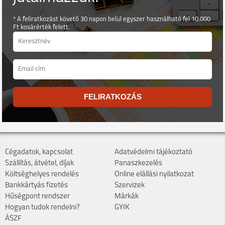
* A feliratkozást követő 30 napon belül egyszer használható fel 10.000
Ft kosárérték felett.
FELIRATKOZÁS
Cégadatok, kapcsolat
Adatvédelmi tájékoztató
Szállítás, átvétel, díjak
Panaszkezelés
Költséghelyes rendelés
Online elállási nyilatkozat
Bankkártyás fizetés
Szervizek
Hűségpont rendszer
Márkák
Hogyan tudok rendelni?
GYIK
ÁSZF