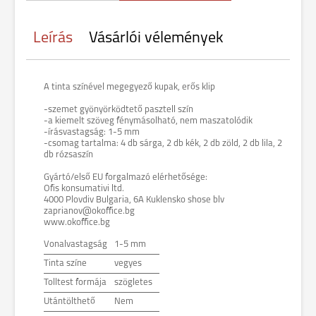
Leírás
Vásárlói vélemények
A tinta színével megegyező kupak, erős klip
-szemet gyönyörködtető pasztell szín
-a kiemelt szöveg fénymásolható, nem maszatolódik
-írásvastagság: 1-5 mm
-csomag tartalma: 4 db sárga, 2 db kék, 2 db zöld, 2 db lila, 2
db rózsaszín
Gyártó/első EU forgalmazó elérhetősége:
Ofis konsumativi ltd.
4000 Plovdiv Bulgaria, 6A Kuklensko shose blv
zaprianov@okoffice.bg
www.okoffice.bg
Vonalvastagság
1-5 mm
Tinta színe
vegyes
Tolltest formája
szögletes
Utántölthető
Nem