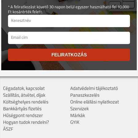
* A feliratkozást követő 30 napon belül egyszer használható fel 10.000
Ft kosárérték felett.
FELIRATKOZÁS
Cégadatok, kapcsolat
Adatvédelmi tájékoztató
Szállítás, átvétel, díjak
Panaszkezelés
Költséghelyes rendelés
Online elállási nyilatkozat
Bankkártyás fizetés
Szervizek
Hűségpont rendszer
Márkák
Hogyan tudok rendelni?
GYIK
ÁSZF