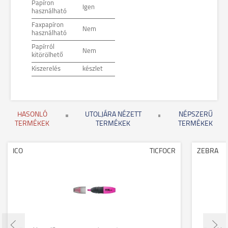
Papíron
Igen
használható
Faxpapíron
Nem
használható
Papírról
Nem
kitörölhető
Kiszerelés
készlet
HASONLÓ
UTOLJÁRA NÉZETT
NÉPSZERŰ
TERMÉKEK
TERMÉKEK
TERMÉKEK
ICO
TICFOCR
ZEBRA