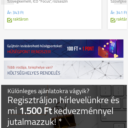
Szövegkiemelő, ICO "Focus", rózsaszín
Szövegkiem
Ár:
343 Ft
Ár:
341 Ft
raktáron
raktár
Különleges ajánlatokra vágyik?
Regisztráljon hírlevelünkre és
mi
1.500 Ft
kedvezménnyel
jutalmazzuk! *