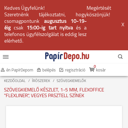
Kedves Ügyfelünk!
Megértését
Szeretnénk tájékoztatni, hogy
köszönjük!
csomagpontunk
augusztus 10-19-
X
éig
csak
15:00-ig tart nyitva
és a
telefonos ügyfélszolgálat is eddig lesz
elérhető.
0
én PapírDepom
belépés
regisztráció
kosár
KEZDŐOLDAL
ÍRÓSZEREK
SZÖVEGKIEMELŐK
SZÖVEGKIEMELŐ KÉSZLET, 1-5 MM, FLEXOFFICE
"FLEXLINER", VEGYES PASZTELL SZÍNEK