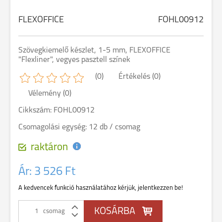
FLEXOFFICE
FOHL00912
Szövegkiemelő készlet, 1-5 mm, FLEXOFFICE
"Flexliner", vegyes pasztell színek
(0)
Értékelés (0)
Vélemény (0)
Cikkszám: FOHL00912
Csomagolási egység: 12 db / csomag
raktáron
Ár:
3 526 Ft
A kedvencek funkció használatához kérjük, jelentkezzen be!
csomag