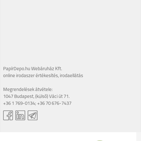
PapírDepo.hu Webáruház Kft.
online irodaszer értékesítés, irodaellátás
Megrendelések átvétele:
1047 Budapest, (külső) Váci út 71.
+36 1 769-0134; +36 70 676-7437