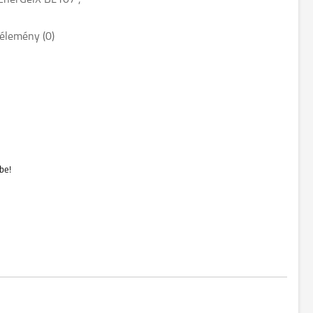
EnerGelX BL107",
élemény (0)
be!