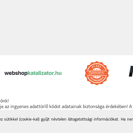
lónk!
rje az ingyenes adattörlő kódot adatainak biztonsága érdekében! 
den tartós adathordozó termék vásárlásakor köteles ingyenes adat
mációk a Nemzeti Média- és Hírközlési Hatóság honlapján:
https:/
 sütikkel (cookie-kal) gyűjt névtelen látogatottsági információkat. Ha n