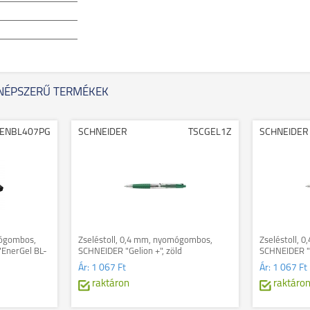
NÉPSZERŰ TERMÉKEK
ENBL407PG
SCHNEIDER
TSCGEL1Z
SCHNEIDER
mógombos,
Zseléstoll, 0,4 mm, nyomógombos,
Zseléstoll, 
"EnerGel BL-
SCHNEIDER "Gelion +", zöld
SCHNEIDER "G
llbetéttel
Ár:
1 067 Ft
Ár:
1 067 Ft
raktáron
raktáro