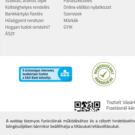
Szállítás, átvétel, díjak
Panaszkezelés
Költséghelyes rendelés
Online elállási nyilatkozat
Bankkártyás fizetés
Szervizek
Hűségpont rendszer
Márkák
Hogyan tudok rendelni?
GYIK
ÁSZF
Tisztelt Vásár
Fizetésnél ké
kereskedő min
További infor
A weblap bizonyos funkcióinak működéséhez és a célzott hirdetésekhez
böngészőjében bármikor beállíthatja a tiltásukat/eltávolításukat.