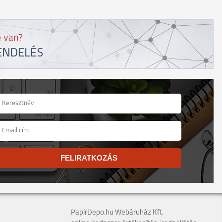
FELIRATKOZÁS
PapírDepo.hu Webáruház Kft.