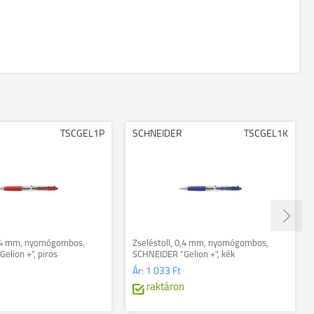
TSCGEL1P
SCHNEIDER
TSCGEL1K
0,4 mm, nyomógombos,
Zseléstoll, 0,4 mm, nyomógombos,
elion +", piros
SCHNEIDER "Gelion +", kék
Ár:
1 033 Ft
n
raktáron