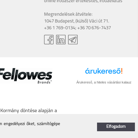
online irodaszer értékesítés, irodaellátás
Megrendelések átvétele:
1047 Budapest, (külső) Váci út 71.
+36 1 769-0134; +36 70 676-7437
Árukereső, a hiteles vásárlási kalauz
A Kormány döntése alapján a
törlő kódot biztosítani.
/nmhh.hu/veglegestorles
em engedélyezi őket, számítógépe
Elfogadom