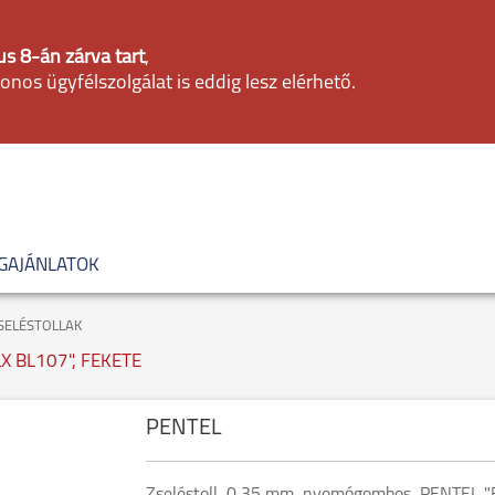
s 8-án zárva tart
,
fonos ügyfélszolgálat is eddig lesz elérhető.
GAJÁNLATOK
SELÉSTOLLAK
 BL107", FEKETE
PENTEL