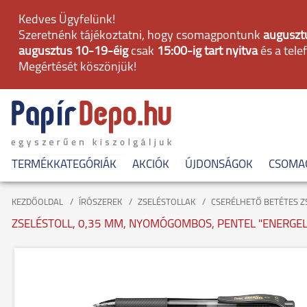
Kedves Ügyfelünk!
Szeretnénk tájékoztatni, hogy csomagpontunk
augusztu
augusztus 10-19-éig
csak
15:00-ig tart nyitva
és a tele
Megértését köszönjük!
TERMÉKKATEGÓRIÁK
AKCIÓK
ÚJDONSÁGOK
CSOMA
KEZDŐOLDAL
ÍRÓSZEREK
ZSELÉSTOLLAK
CSERÉLHETŐ BETÉTES Z
ZSELÉSTOLL, 0,35 MM, NYOMÓGOMBOS, PENTEL "ENERGELX