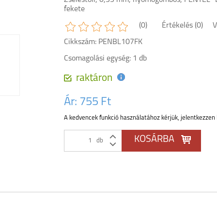
Zseléstoll, 0,35 mm, nyomógombos, PENTEL "
fekete
(0)
Értékelés (0)
V
Cikkszám: PENBL107FK
Csomagolási egység: 1 db
raktáron
Ár:
755 Ft
A kedvencek funkció használatához kérjük, jelentkezzen 
db