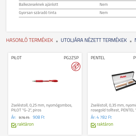
Balkezeseknek ajánlott
Nem
Gyorsan száradó tinta
Nem
HASONLÓ TERMÉKEK
UTOLJÁRA NÉZETT TERMÉKEK
PILOT
PG2ZSP
PENTEL
P
Zseléstoll, 0,25 mm, nyomógombos,
Zseléstoll, 0,35 mm, nyo
PILOT "G-2", piros
rosegold tolltest, PENTEL 
407" fekete, ajándék kék to
Ár:
908 Ft
Ár:
4 782 Ft
976 Ft
raktáron
raktáron