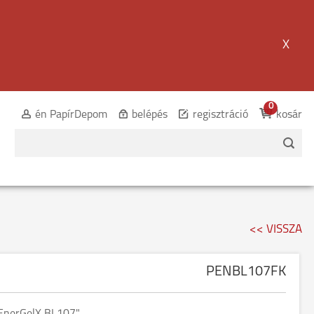
X
0
én PapírDepom
belépés
regisztráció
kosár
<< VISSZA
PENBL107FK