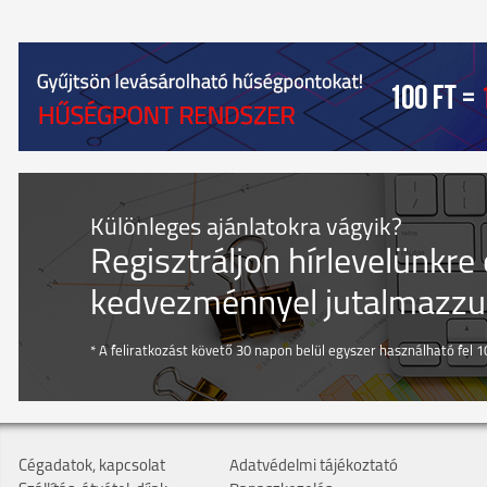
Különleges ajánlatokra vágyik?
Regisztráljon hírlevelünkre
kedvezménnyel jutalmazzuk
* A feliratkozást követő 30 napon belül egyszer használható fel 10
Cégadatok, kapcsolat
Adatvédelmi tájékoztató