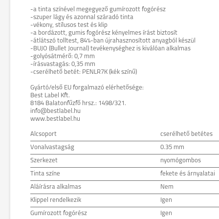
-a tinta színével megegyező gumírozott fogórész
-szuper lágy és azonnal száradó tinta
-vékony, stílusos test és klip
-a bordázott, gumis fogórész kényelmes írást biztosít
-átlátszó tolltest, 84%-ban újrahasznosított anyagból készül
-BUJO (Bullet Journal) tevékenységhez is kiválóan alkalmas
-golyósátmérő: 0,7 mm
-írásvastagás: 0,35 mm
-cserélhető betét: PENLR7K (kék színű)
Gyártó/első EU forgalmazó elérhetősége:
Best Label Kft.
8184 Balatonfűzfő hrsz.: 1498/321.
info@bestlabel.hu
www.bestlabel.hu
Alcsoport
cserélhető betétes
Vonalvastagság
0.35 mm
Szerkezet
nyomógombos
Tinta színe
fekete és árnyalatai
Aláírásra alkalmas
Nem
Klippel rendelkezik
Igen
Gumírozott fogórész
Igen