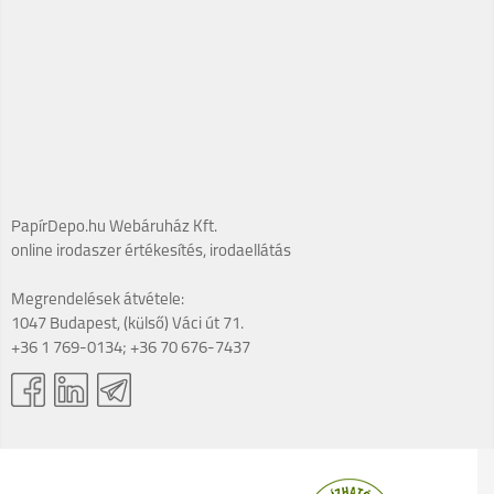
PapírDepo.hu Webáruház Kft.
online irodaszer értékesítés, irodaellátás
Megrendelések átvétele:
1047 Budapest, (külső) Váci út 71.
+36 1 769-0134; +36 70 676-7437