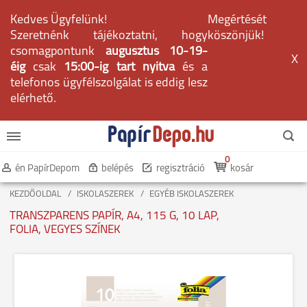
Kedves Ügyfelünk!
Megértését
Szeretnénk tájékoztatni, hogy
köszönjük!
csomagpontunk
augusztus 10-19-
X
éig
csak
15:00-ig tart nyitva
és a
telefonos ügyfélszolgálat is eddig lesz
elérhető.
0
én PapírDepom
belépés
regisztráció
kosár
KEZDŐOLDAL
ISKOLASZEREK
EGYÉB ISKOLASZEREK
TRANSZPARENS PAPÍR, A4, 115 G, 10 LAP,
FOLIA, VEGYES SZÍNEK