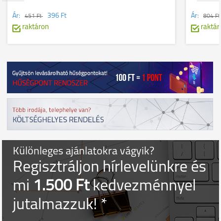
Ár:
396 Ft
Ár:
451 Ft
804 F
raktáron
raktár
Különleges ajánlatokra vágyik?
Regisztráljon hírlevelünkre és
mi
1.500 Ft
kedvezménnyel
jutalmazzuk! *