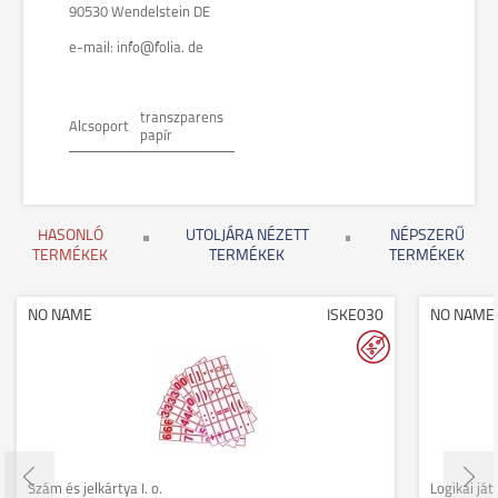
90530 Wendelstein DE
e-mail: info@folia. de
transzparens
Alcsoport
papír
HASONLÓ
UTOLJÁRA NÉZETT
NÉPSZERŰ
TERMÉKEK
TERMÉKEK
TERMÉKEK
NO NAME
ISKE030
NO NAME
Szám és jelkártya I. o.
Logikai ját