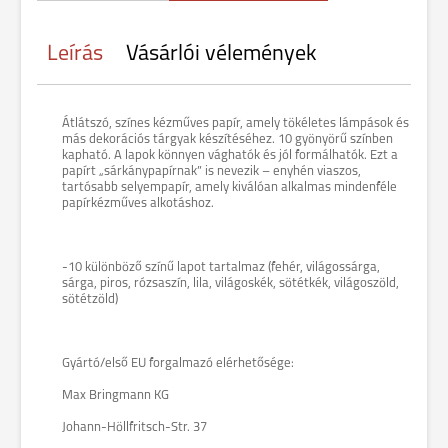
Leírás
Vásárlói vélemények
Átlátszó, színes kézműves papír, amely tökéletes lámpások és
más dekorációs tárgyak készítéséhez. 10 gyönyörű színben
kapható. A lapok könnyen vághatók és jól formálhatók. Ezt a
papírt „sárkánypapírnak” is nevezik – enyhén viaszos,
tartósabb selyempapír, amely kiválóan alkalmas mindenféle
papírkézműves alkotáshoz.
-10 különböző színű lapot tartalmaz (fehér, világossárga,
sárga, piros, rózsaszín, lila, világoskék, sötétkék, világoszöld,
sötétzöld)
Gyártó/első EU forgalmazó elérhetősége:
Max Bringmann KG
Johann-Höllfritsch-Str. 37