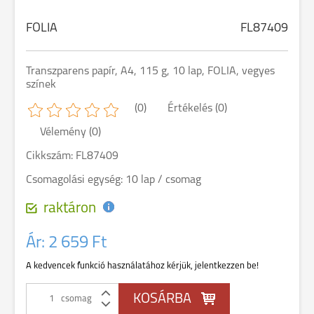
FOLIA
FL87409
Transzparens papír, A4, 115 g, 10 lap, FOLIA, vegyes
színek
(0)
Értékelés (0)
Vélemény (0)
Cikkszám: FL87409
Csomagolási egység: 10 lap / csomag
raktáron
Ár:
2 659 Ft
A kedvencek funkció használatához kérjük, jelentkezzen be!
csomag