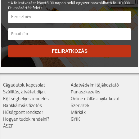
* A feliratkozást követő 30 napon belül egyszer használható fel 10.000
Ft kosárérték felett.
FELIRATKOZÁS
Cégadatok, kapcsolat
Adatvédelmi tájékoztató
Szállítás, átvétel, díjak
Panaszkezelés
Költséghelyes rendelés
Online elállási nyilatkozat
Bankkártyás fizetés
Szervizek
Hűségpont rendszer
Márkák
Hogyan tudok rendelni?
GYIK
ÁSZF