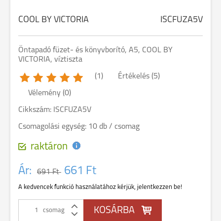
COOL BY VICTORIA
ISCFUZA5V
Öntapadó füzet- és könyvborító, A5, COOL BY
VICTORIA, víztiszta
(1)
Értékelés (5)
Vélemény (0)
Cikkszám: ISCFUZA5V
Csomagolási egység: 10 db / csomag
raktáron
Ár:
661 Ft
691 Ft
A kedvencek funkció használatához kérjük, jelentkezzen be!
csomag