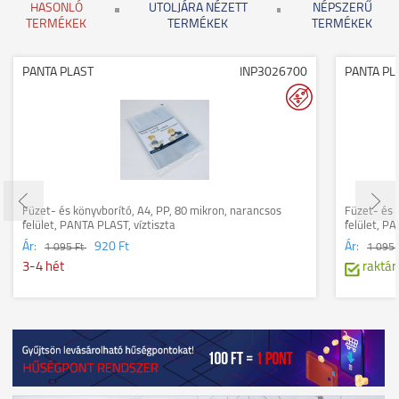
HASONLÓ
UTOLJÁRA NÉZETT
NÉPSZERŰ
TERMÉKEK
TERMÉKEK
TERMÉKEK
PANTA PLAST
INP3026700
PANTA PL
Füzet- és könyvborító, A4, PP, 80 mikron, narancsos
Füzet- és 
felület, PANTA PLAST, víztiszta
felület, P
Ár:
920 Ft
Ár:
1 095 Ft
1 095 
3-4 hét
raktár