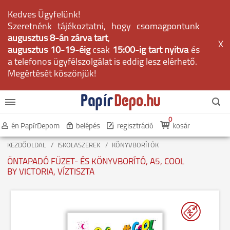
Kedves Ügyfelünk!
Szeretnénk tájékoztatni, hogy csomagpontunk
augusztus 8-án zárva tart
,
X
augusztus 10-19-éig
csak
15:00-ig tart nyitva
és
a telefonos ügyfélszolgálat is eddig lesz elérhető.
Megértését köszönjük!
0
én PapírDepom
belépés
regisztráció
kosár
KEZDŐOLDAL
ISKOLASZEREK
KÖNYVBORÍTÓK
ÖNTAPADÓ FÜZET- ÉS KÖNYVBORÍTÓ, A5, COOL
BY VICTORIA, VÍZTISZTA