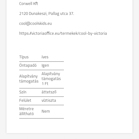
Corwell Kft
2120 Dunakeszi, Pallag utca 37.
cool@cool4kids.eu
https://victoriaoffice.eu/termekek/cool-by-victoria
Típus
íves
Öntapadó
Igen
Alapítvány
Alapítvány
támogatás
támogatás
1 Ft
Szín
áttetsző
Felület
víztiszta
Méretre
Nem
állítható