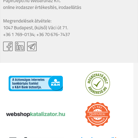
PapírDepo.hu Webáruház Kft.
online irodaszer értékesítés, irodaellátás
Megrendelések átvétele:
1047 Budapest, (külső) Váci út 71.
+36 1 769-0134; +36 70 676-7437