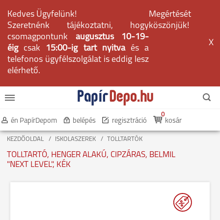
Kedves Ügyfelünk!
Megértését
Szeretnénk tájékoztatni, hogy
köszönjük!
csomagpontunk
augusztus 10-19-
X
éig
csak
15:00-ig tart nyitva
és a
telefonos ügyfélszolgálat is eddig lesz
elérhető.
0
én PapírDepom
belépés
regisztráció
kosár
KEZDŐOLDAL
ISKOLASZEREK
TOLLTARTÓK
TOLLTARTÓ, HENGER ALAKÚ, CIPZÁRAS, BELMIL
"NEXT LEVEL", KÉK