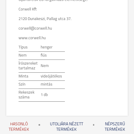
Corwell Kft
2120 Dunakeszi, Pallag utca 37.
corwell@corwell.hu
www.corwell.hu
Típus
henger
Nem
fiús
Írószereket
Nem
tartalmaz
Minta
videójátékos
Szín
mintás
Rekeszek
1 db
száma
HASONLÓ
UTOLJÁRA NÉZETT
NÉPSZERŰ
TERMÉKEK
TERMÉKEK
TERMÉKEK