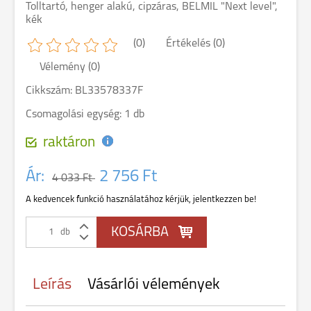
Tolltartó, henger alakú, cipzáras, BELMIL "Next level",
kék
(0)
Értékelés (0)
Vélemény (0)
Cikkszám: BL33578337F
Csomagolási egység: 1 db
raktáron
Ár:
2 756 Ft
4 033 Ft
A kedvencek funkció használatához kérjük, jelentkezzen be!
db
Leírás
Vásárlói vélemények