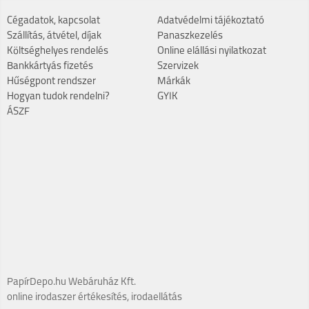
Cégadatok, kapcsolat
Adatvédelmi tájékoztató
Szállítás, átvétel, díjak
Panaszkezelés
Költséghelyes rendelés
Online elállási nyilatkozat
Bankkártyás fizetés
Szervizek
Hűségpont rendszer
Márkák
Hogyan tudok rendelni?
GYIK
ÁSZF
PapírDepo.hu Webáruház Kft.
online irodaszer értékesítés, irodaellátás