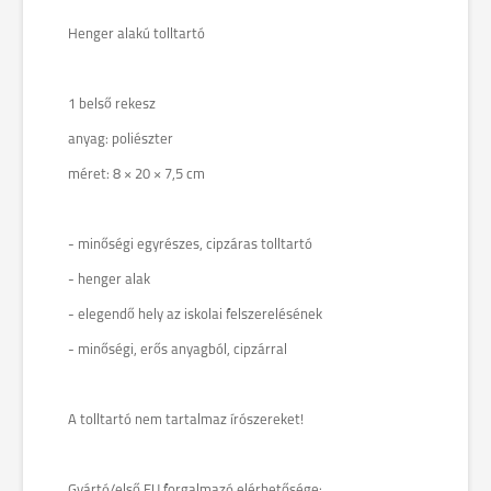
Henger alakú tolltartó
1 belső rekesz
anyag: poliészter
méret: 8 × 20 × 7,5 cm
- minőségi egyrészes, cipzáras tolltartó
- henger alak
- elegendő hely az iskolai felszerelésének
- minőségi, erős anyagból, cipzárral
A tolltartó nem tartalmaz írószereket!
Gyártó/első EU forgalmazó elérhetősége: