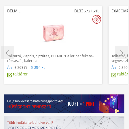
BELMIL
BL33572151L
EXACOMP
Tolltartó, klapnis, cipzáras, BELMIL "Ballerina" fekete-
Tolltartó,
rózsaszín, balerina
vegyes szí
Ár:
5 054 Ft
Ár:
5 293 Ft
2 810 
raktáron
raktár