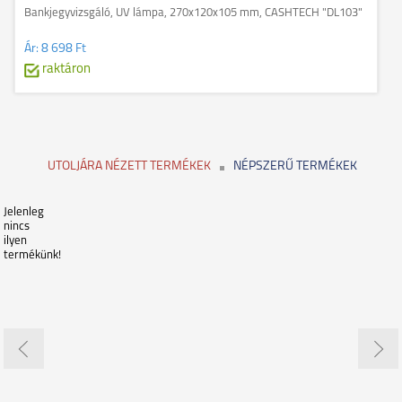
Bankjegyvizsgáló, UV lámpa, 270x120x105 mm, CASHTECH "DL103"
Ár:
8 698 Ft
raktáron
UTOLJÁRA NÉZETT TERMÉKEK
NÉPSZERŰ TERMÉKEK
Jelenleg
nincs
ilyen
termékünk!