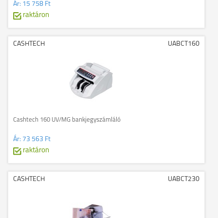
Ár:
15 758 Ft
raktáron
CASHTECH
UABCT160
Cashtech 160 UV/MG bankjegyszámláló
Ár:
73 563 Ft
raktáron
CASHTECH
UABCT230