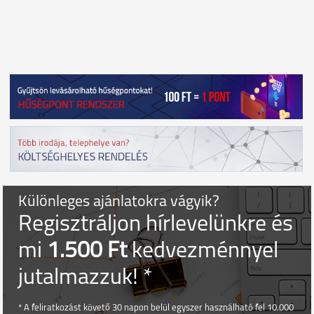
Különleges ajánlatokra vágyik?
Regisztráljon hírlevelünkre és
mi
1.500 Ft
kedvezménnyel
jutalmazzuk! *
* A feliratkozást követő 30 napon belül egyszer használható fel 10.000