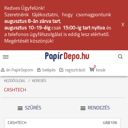
Kedves Ügyfelünk!
Szeretnénk tájékoztatni, hogy csomagpontunk
augusztus 8-án zárva tart
,
X
augusztus 10-19-éig
csak
15:00-ig tart nyitva
és
a telefonos ügyfélszolgálat is eddig lesz elérhető.
Megértését köszönjük!
0
én PapírDepom
belépés
regisztráció
kosár
KEZDŐOLDAL
KERESÉS
CASHTECH
SZŰRÉS
RENDEZÉS
CASHTECH
UAB106