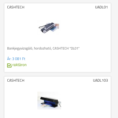
CASHTECH
UADL01
Bankjegyvizsgáló, hordozható, CASHTECH "DL01"
Ár:
3 081 Ft
raktáron
CASHTECH
UADL103