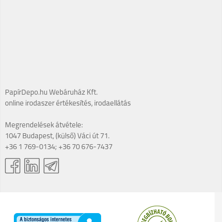
PapírDepo.hu Webáruház Kft.
online irodaszer értékesítés, irodaellátás
Megrendelések átvétele:
1047 Budapest, (külső) Váci út 71.
+36 1 769-0134; +36 70 676-7437