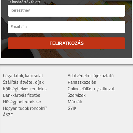
Ft kosárérték felett.
FELIRATKOZÁS
Cégadatok, kapcsolat
Adatvédelmi tájékoztató
Szállítás, átvétel, díjak
Panaszkezelés
Költséghelyes rendelés
Online elállási nyilatkozat
Bankkártyás fizetés
Szervizek
Hűségpont rendszer
Márkák
Hogyan tudok rendelni?
GYIK
ÁSZF