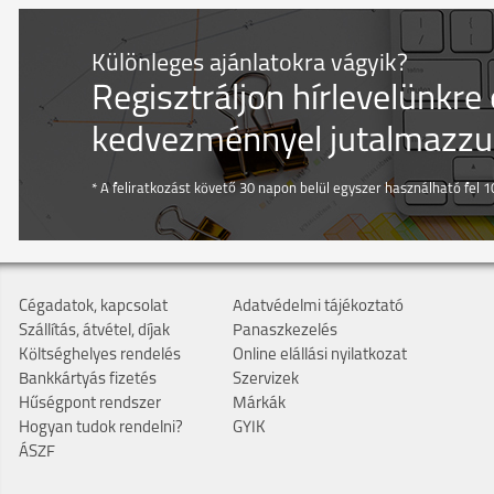
Különleges ajánlatokra vágyik?
Regisztráljon hírlevelünkre
kedvezménnyel jutalmazzuk
* A feliratkozást követő 30 napon belül egyszer használható fel 10
Cégadatok, kapcsolat
Adatvédelmi tájékoztató
Szállítás, átvétel, díjak
Panaszkezelés
Költséghelyes rendelés
Online elállási nyilatkozat
Bankkártyás fizetés
Szervizek
Hűségpont rendszer
Márkák
Hogyan tudok rendelni?
GYIK
ÁSZF