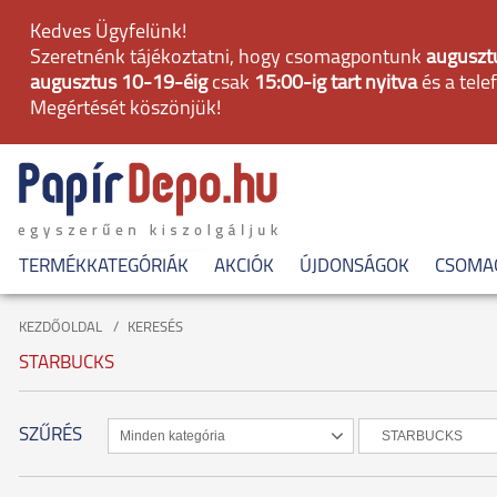
Kedves Ügyfelünk!
Szeretnénk tájékoztatni, hogy csomagpontunk
augusztu
augusztus 10-19-éig
csak
15:00-ig tart nyitva
és a tele
Megértését köszönjük!
TERMÉKKATEGÓRIÁK
AKCIÓK
ÚJDONSÁGOK
CSOMA
KEZDŐOLDAL
KERESÉS
STARBUCKS
SZŰRÉS