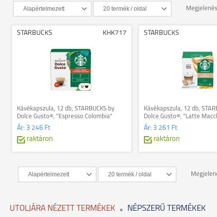
Megjelené
STARBUCKS
KHK717
STARBUCKS
Kávékapszula, 12 db, STARBUCKS by
Kávékapszula, 12 db, STA
Dolce Gusto®, "Espresso Colombia"
Dolce Gusto®, "Latte Macc
Ár:
3 246 Ft
Ár:
3 261 Ft
raktáron
raktáron
Megjelen
UTOLJÁRA NÉZETT TERMÉKEK
NÉPSZERŰ TERMÉKEK