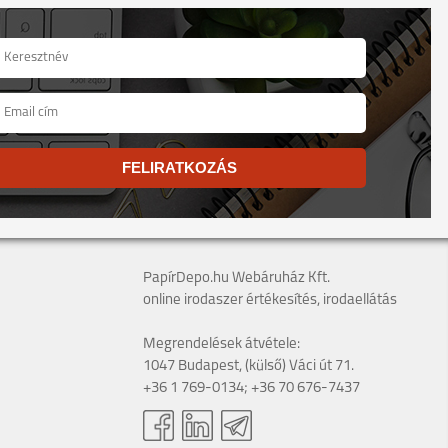
FELIRATKOZÁS
PapírDepo.hu Webáruház Kft.
online irodaszer értékesítés, irodaellátás
Megrendelések átvétele:
1047 Budapest, (külső) Váci út 71.
+36 1 769-0134; +36 70 676-7437