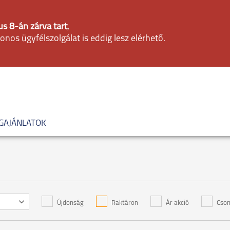
s 8-án zárva tart
,
fonos ügyfélszolgálat is eddig lesz elérhető.
GAJÁNLATOK
Újdonság
Raktáron
Ár akció
Csom