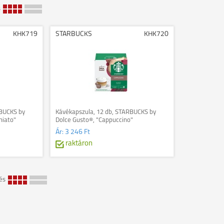
s
KHK719
STARBUCKS
KHK720
RBUCKS by
Kávékapszula, 12 db, STARBUCKS by
hiato"
Dolce Gusto®, "Cappuccino"
Ár:
3 246 Ft
raktáron
és