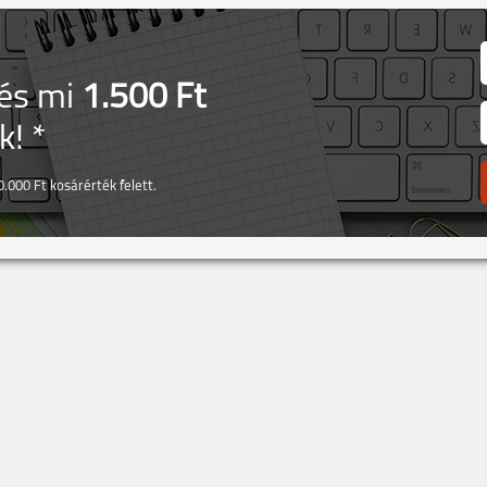
 és mi
1.500 Ft
! *
.000 Ft kosárérték felett.