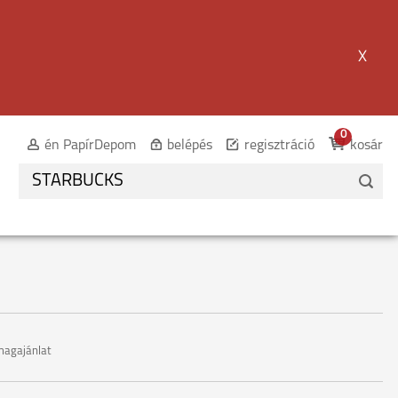
X
0
én PapírDepom
belépés
regisztráció
kosár
agajánlat