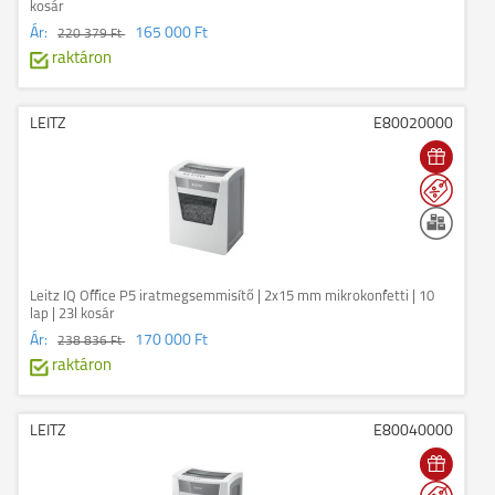
kosár
Ár:
165 000 Ft
220 379 Ft
raktáron
LEITZ
E80020000
Leitz IQ Office P5 iratmegsemmisítő | 2x15 mm mikrokonfetti | 10
lap | 23l kosár
Ár:
170 000 Ft
238 836 Ft
raktáron
LEITZ
E80040000