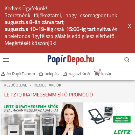
Kedves Ügyfelünk!
Szeretnénk tájékoztatni, hogy csomagpontunk
augusztus 8-án zárva tart
,
X
augusztus 10-19-éig
csak
15:00-ig tart nyitva
és
a telefonos ügyfélszolgálat is eddig lesz elérhető.
Megértését köszönjük!
0
én PapírDepom
belépés
regisztráció
kosár
KEZDŐOLDAL
KIEMELT AKCIÓK
LEITZ IQ IRATMEGSEMMISÍTŐ PROMÓCIÓ