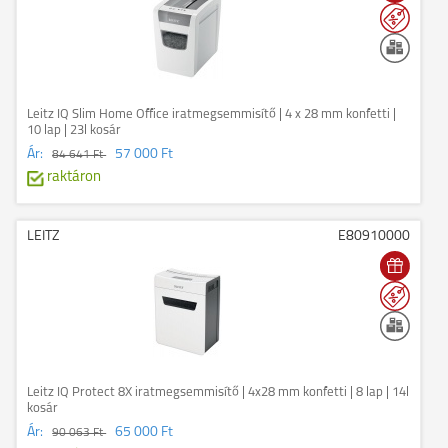
Leitz IQ Slim Home Office iratmegsemmisítő | 4 x 28 mm konfetti |
10 lap | 23l kosár
Ár:
57 000 Ft
84 641 Ft
raktáron
LEITZ
E80910000
Leitz IQ Protect 8X iratmegsemmisítő | 4x28 mm konfetti | 8 lap | 14l
kosár
Ár:
65 000 Ft
90 063 Ft