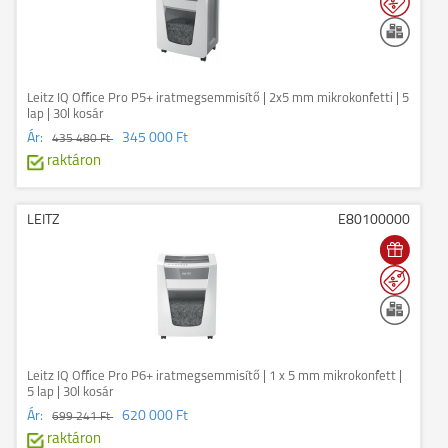
Leitz IQ Office Pro P5+ iratmegsemmisítő | 2x5 mm mikrokonfetti | 5
lap | 30l kosár
Ár:
345 000 Ft
435 480 Ft
raktáron
LEITZ
E80100000
Leitz IQ Office Pro P6+ iratmegsemmisítő | 1 x 5 mm mikrokonfett |
5 lap | 30l kosár
Ár:
620 000 Ft
699 241 Ft
raktáron