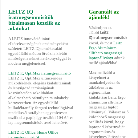
LEITZ IQ
Garantált az
iratmegsemmisítők
ajándék!
bizalmasan kezelik az
adatokat
Vásároljon az
alábbi
Leitz
IQ iratmegsemmisítők
A LEITZ innováció iránti
közül, és most
Leitz
elkötelezettségének eredményeként
Ergo Alumínium
született LEITZ IQ termékcsalád
állítható magasságú
egyedülálló módon ötvözi a kiváló
laptopállványt
adunk
minőséget a német hatékonysággal és
mellé ajándékba!
modern megjelenéssel.
Maximalizáld a
LEITZ IQ OptiMax iratmegsemmisítő
kényelmet a
LEITZ IQ OptiMax ultracsendes
munkahelyeden és
működésének, elegáns kialakításának
útközben is az
és lenyűgöző tartósságának
ergonomikus
köszönhetően sokoldalúan
kialakítású Leitz Ergo
alkalmazható bármilyen munkahelyi
aluminium állítható
környezetben. Az egyedülálló
magasságú laptop
hulladéktartály-forgató technológiával
állvánnyal. Válassz az 5
rendelkező tartályban egyenletesen
különböző magassági
oszlik el a papír, így további 104 A4-es
beállítás közül, hogy
lap megsemmisítését teszi lehetővé.
laptopod képernyőjét
ergonomikus és
LEITZ IQ Office, Home Office
kényelmes látószögbe
iratmegsemmisítők