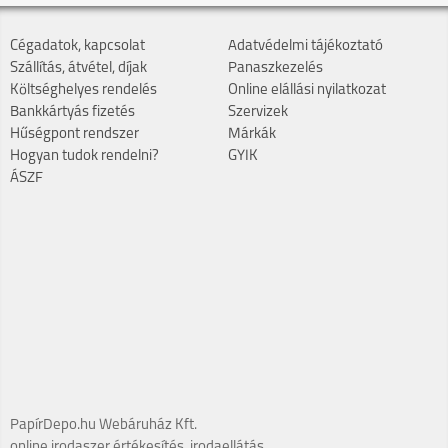
Cégadatok, kapcsolat
Adatvédelmi tájékoztató
Szállítás, átvétel, díjak
Panaszkezelés
Költséghelyes rendelés
Online elállási nyilatkozat
Bankkártyás fizetés
Szervizek
Hűségpont rendszer
Márkák
Hogyan tudok rendelni?
GYIK
ÁSZF
PapírDepo.hu Webáruház Kft.
online irodaszer értékesítés, irodaellátás