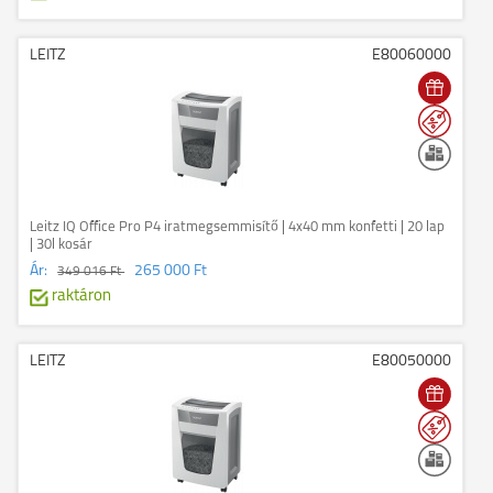
LEITZ
E80060000
Leitz IQ Office Pro P4 iratmegsemmisítő | 4x40 mm konfetti | 20 lap
| 30l kosár
Ár:
265 000 Ft
349 016 Ft
raktáron
LEITZ
E80050000