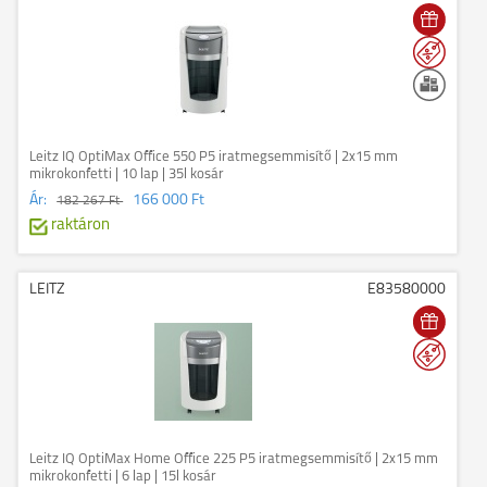
Leitz IQ OptiMax Office 550 P5 iratmegsemmisítő | 2x15 mm
mikrokonfetti | 10 lap | 35l kosár
Ár:
166 000 Ft
182 267 Ft
raktáron
LEITZ
E83580000
Leitz IQ OptiMax Home Office 225 P5 iratmegsemmisítő | 2x15 mm
mikrokonfetti | 6 lap | 15l kosár