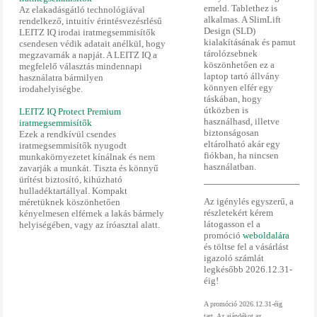
emeld. Tablethez is
Az elakadásgátló technológiával
alkalmas. A SlimLift
rendelkező, intuitív érintésvezésrlésű
Design (SLD)
LEITZ IQ irodai iratmegsemmisítők
kialakításának és pamut
csendesen védik adatait anélkül, hogy
tárolózsebnek
megzavarnák a napját. A LEITZ IQ a
köszönhetően ez a
megfelelő választás mindennapi
laptop tartó állvány
használatra bármilyen
könnyen elfér egy
irodahelyiségbe.
táskában, hogy
útközben is
LEITZ IQ Protect Premium
használhasd, illetve
iratmegsemmisítők
biztonságosan
Ezek a rendkívül csendes
eltárolható akár egy
iratmegsemmisítők nyugodt
fiókban, ha nincsen
munkakörnyezetet kínálnak és nem
használatban.
zavarják a munkát. Tiszta és könnyű
ürítést biztosító, kihúzható
hulladéktartállyal. Kompakt
Az igénylés egyszerű, a
méretüknek köszönhetően
részletekért kérem
kényelmesen elférnek a lakás bármely
látogasson el a
helyiségében, vagy az íróasztal alatt.
promóció
weboldalára
és töltse fel a vásárlást
igazoló számlát
legkésőbb 2026.12.31-
éig!
A promóció 2026.12.31-éig
tart. Az ajándékot az