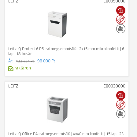
LEITZ
E80950000
Leitz IQ Protect 6 P5 iratmegsemmisítő | 2x15 mm mikrokonfetti | 6
lap | 18l kosár
Ár:
98 000 Ft
133 434 Ft
raktáron
LEITZ
E80030000
Leitz IQ Office P4 iratmegsemmisítő | 4x40 mm konfetti | 15 lap | 23l