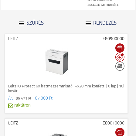
ESSELTE Kft. biztosítja.
SZŰRÉS
RENDEZÉS
LEITZ
E80900000
Leitz IQ Protect 6X iratmegsemmisítő | 4x28 mm konfetti | 6 lap | 10l
kosár
Ár:
67 000 Ft
86 471 Ft
raktáron
LEITZ
E80010000