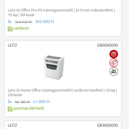
Leitz IQ Office Pro P5 iratmegsemmisítő | 2x15 mm mikrokonfetti |
15 lap | 30l kosár
Ár:
305 000 Ft
349 620 Ft
raktáron
LEITZ
E80090000
Leitz IQ Home Office iratmegsemmisítő | 4x28 mm konfetti | 10 lap |
23l kosár
Ár:
47 000 Ft
66 780 Ft
azonnal elérhető
LEITZ
E83600000