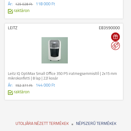
Ár:
118 000 Ft
125 028 Ft
raktáron
LEITZ
E83590000
Leitz IQ OptiMax Small Office 350 P5 iratmegsemmisítő | 2x15 mm
mikrokonfetti | 8 lap | 22l kosár
Ár:
144 000 Ft
152 371 Ft
raktáron
UTOLJÁRA NÉZETT TERMÉKEK
NÉPSZERŰ TERMÉKEK