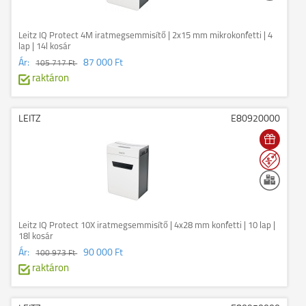
Leitz IQ Protect 4M iratmegsemmisítő | 2x15 mm mikrokonfetti | 4
lap | 14l kosár
Ár:
87 000 Ft
105 717 Ft
raktáron
LEITZ
E80920000
Leitz IQ Protect 10X iratmegsemmisítő | 4x28 mm konfetti | 10 lap |
18l kosár
Ár:
90 000 Ft
100 973 Ft
raktáron