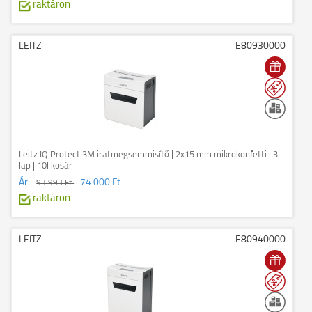
raktáron
LEITZ
E80930000
Leitz IQ Protect 3M iratmegsemmisítő | 2x15 mm mikrokonfetti | 3
lap | 10l kosár
Ár:
74 000 Ft
93 993 Ft
raktáron
LEITZ
E80940000