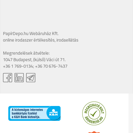
PapírDepo.hu Webáruház Kft.
online irodaszer értékesítés, irodaellátás
Megrendelések átvétele:
1047 Budapest, (külső) Váci út 71.
+36 1 769-0134; +36 70 676-7437