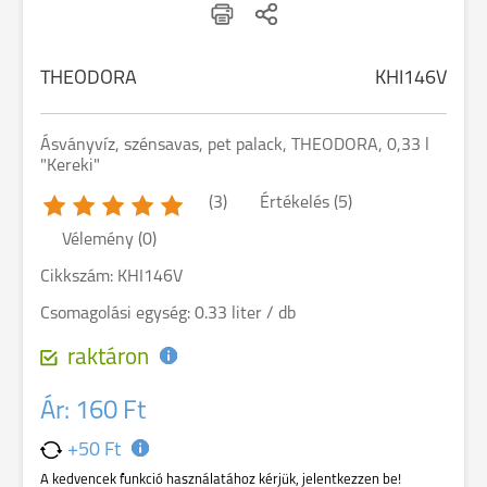
THEODORA
KHI146V
Ásványvíz, szénsavas, pet palack, THEODORA, 0,33 l
"Kereki"
(3)
Értékelés (5)
Vélemény (0)
Cikkszám: KHI146V
Csomagolási egység: 0.33 liter / db
raktáron
Ár:
160 Ft
+50 Ft
A kedvencek funkció használatához kérjük, jelentkezzen be!