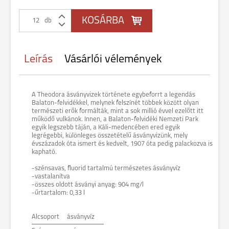
db
Leírás
Vásárlói vélemények
A Theodora ásványvizek története egybeforrt a legendás
Balaton-felvidékkel, melynek felszínét többek között olyan
természeti erők formálták, mint a sok millió évvel ezelőtt itt
működő vulkánok. Innen, a Balaton-felvidéki Nemzeti Park
egyik legszebb táján, a Káli-medencében ered egyik
legrégebbi, különleges összetételű ásványvizünk, mely
évszázadok óta ismert és kedvelt, 1907 óta pedig palackozva is
kapható.
-szénsavas, fluorid tartalmú természetes ásványvíz
-vastalanítva
-összes oldott ásványi anyag: 904 mg/l
-űrtartalom: 0,33 l
Alcsoport
ásványvíz