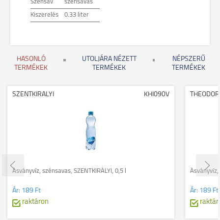
Szénsav
szénsavas
Kiszerelés
0.33 liter
HASONLÓ
UTOLJÁRA NÉZETT
NÉPSZERŰ
TERMÉKEK
TERMÉKEK
TERMÉKEK
SZENTKIRALYI
KHI090V
THEODOR
Ásványvíz, szénsavas, SZENTKIRÁLYI, 0,5 l
Ásványvíz,
Ár:
189 Ft
Ár:
189 Ft
raktáron
raktár