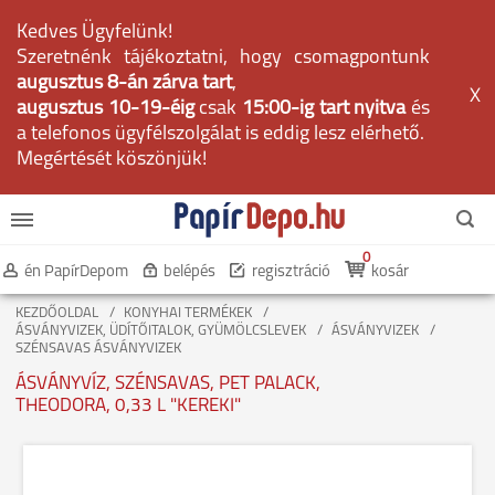
Kedves Ügyfelünk!
Szeretnénk tájékoztatni, hogy csomagpontunk
augusztus 8-án zárva tart
,
X
augusztus 10-19-éig
csak
15:00-ig tart nyitva
és
a telefonos ügyfélszolgálat is eddig lesz elérhető.
Megértését köszönjük!
0
én PapírDepom
belépés
regisztráció
kosár
KEZDŐOLDAL
KONYHAI TERMÉKEK
ÁSVÁNYVIZEK, ÜDÍTŐITALOK, GYÜMÖLCSLEVEK
ÁSVÁNYVIZEK
SZÉNSAVAS ÁSVÁNYVIZEK
ÁSVÁNYVÍZ, SZÉNSAVAS, PET PALACK,
THEODORA, 0,33 L "KEREKI"