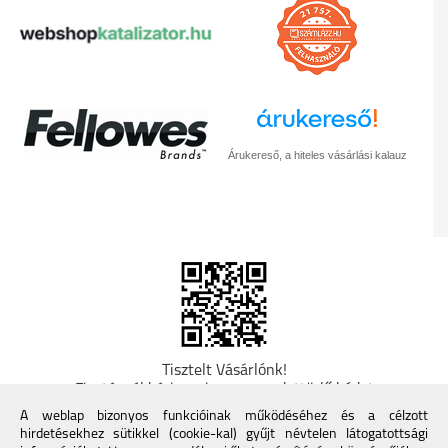
Árukereső, a hiteles vásárlási kalauz
Tisztelt Vásárlónk!
Fizetésnél kérje az ingyenes adattörlő kódot
adatainak biztonsága érdekében! A Kormány
A weblap bizonyos funkcióinak működéséhez és a célzott
döntése alapján a kereskedő minden tartós
hirdetésekhez sütikkel (cookie-kal) gyűjt névtelen látogatottsági
adathordozó termék vásárlásakor köteles ingyenes