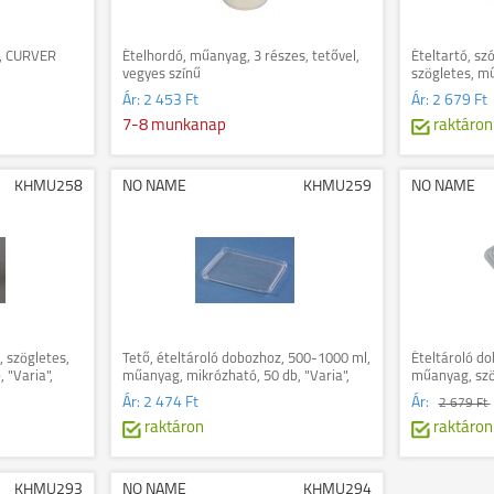
 l, CURVER
Ételhordó, műanyag, 3 részes, tetővel,
Ételtartó, sz
vegyes színű
szögletes, m
"Smart Eco", 
Ár:
2 453 Ft
Ár:
2 679 Ft
7-8 munkanap
raktáron
KHMU258
NO NAME
KHMU259
NO NAME
 szögletes,
Tető, ételtároló dobozhoz, 500-1000 ml,
Ételtároló do
 "Varia",
műanyag, mikrózható, 50 db, "Varia",
műanyag, szög
víztiszta
"Party", vízti
Ár:
2 474 Ft
Ár:
2 679 Ft
raktáron
raktáron
KHMU293
NO NAME
KHMU294