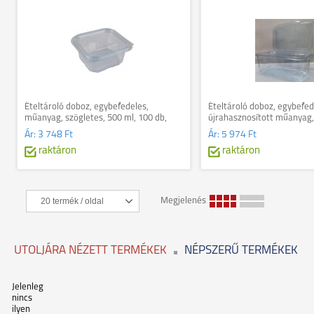
Ételtároló doboz, egybefedeles,
Ételtároló doboz, egybefed
műanyag, szögletes, 500 ml, 100 db,
újrahasznosított műanyag,
"Party", víztiszta
750 ml, 100 db, "Party", víz
Ár:
3 748 Ft
Ár:
5 974 Ft
raktáron
raktáron
Megjelenés
UTOLJÁRA NÉZETT TERMÉKEK
NÉPSZERŰ TERMÉKEK
Jelenleg
nincs
ilyen