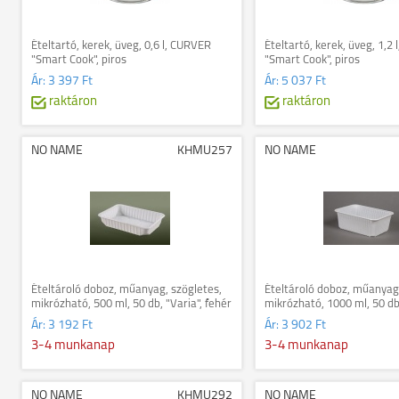
Ételtartó, kerek, üveg, 0,6 l, CURVER
Ételtartó, kerek, üveg, 1,2
"Smart Cook", piros
"Smart Cook", piros
Ár:
3 397 Ft
Ár:
5 037 Ft
raktáron
raktáron
NO NAME
KHMU257
NO NAME
Ételtároló doboz, műanyag, szögletes,
Ételtároló doboz, műanyag,
mikrózható, 500 ml, 50 db, "Varia", fehér
mikrózható, 1000 ml, 50 db,
fehér
Ár:
3 192 Ft
Ár:
3 902 Ft
3-4 munkanap
3-4 munkanap
NO NAME
KHMU292
NO NAME