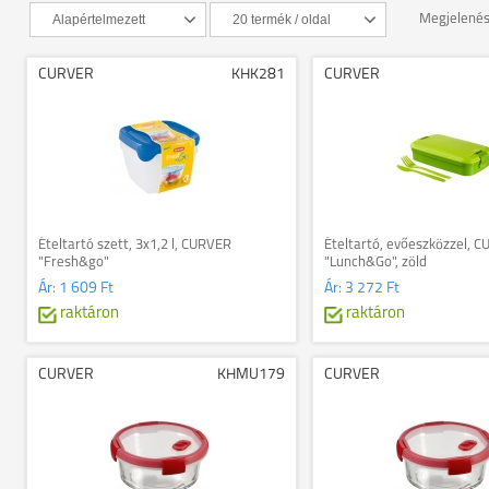
Megjelené
CURVER
KHK281
CURVER
Ételtartó szett, 3x1,2 l, CURVER
Ételtartó, evőeszközzel, 
"Fresh&go"
"Lunch&Go", zöld
Ár:
1 609 Ft
Ár:
3 272 Ft
raktáron
raktáron
CURVER
KHMU179
CURVER