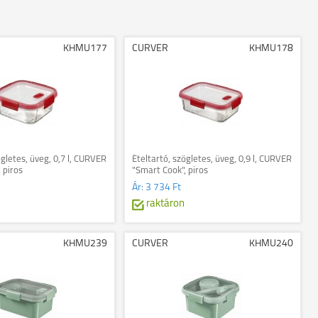
KHMU177
CURVER
KHMU178
ögletes, üveg, 0,7 l, CURVER
Ételtartó, szögletes, üveg, 0,9 l, CURVER
 piros
"Smart Cook", piros
Ár:
3 734 Ft
raktáron
KHMU239
CURVER
KHMU240