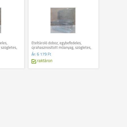
eles,
Ételtároló doboz, egybefedeles,
 szögletes,
újrahasznosított műanyag, szögletes,
tiszta
1000 ml, 100 db, "Party", víztiszta
Ár:
6 179 Ft
raktáron