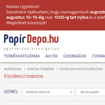
Kedves Ügyfelünk!
Szeretnénk tájékoztatni, hogy csomagpontunk
augusztu
augusztus 10-19-éig
csak
15:00-ig tart nyitva
és a tele
Megértését köszönjük!
TERMÉKKATEGÓRIÁK
AKCIÓK
ÚJDONSÁGOK
CSOMA
KEZDŐOLDAL
KONYHAI TERMÉKEK
EGYÉB KONYHAI FELSZERELÉSEK
ÉTELTÁROLÓ DOBOZOK
SZŰRÉS