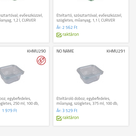
ósztartóval, evőeszközzel,
Ételtartó, szósztartóval, evőeszközzel,
űanyag, 1,2 l, CURVER
szögletes, műanyag, 1,1 l, CURVER
világoszöld
"Smart Eco", világoszöld
Ár:
2 562 Ft
raktáron
KHMU290
NO NAME
KHMU291
boz, egybefedeles,
Ételtároló doboz, egybefedeles,
letes, 250 ml, 100 db,
műanyag, szögletes, 375 ml, 100 db,
szta
"Party", víztiszta
1 979 Ft
Ár:
3 529 Ft
raktáron