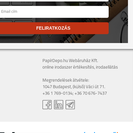
FELIRATKOZÁS
PapírDepo.hu Webáruház Kft.
online irodaszer értékesítés, irodaellátás
Megrendelések átvétele:
1047 Budapest, (külső) Váci út 71.
+36 1 769-0134; +36 70 676-7437