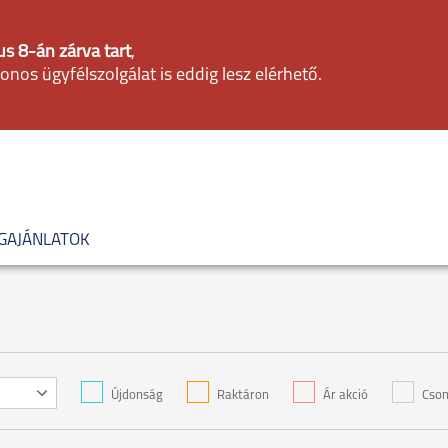
s 8-án zárva tart
,
fonos ügyfélszolgálat is eddig lesz elérhető.
GAJÁNLATOK
Újdonság
Raktáron
Ár akció
Csom