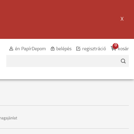
X
0
én PapírDepom
belépés
regisztráció
kosár
agajánlat