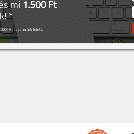
 és mi
1.500 Ft
! *
.000 Ft kosárérték felett.