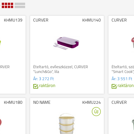
s
KHMU139
CURVER
KHMU140
CURVER
CURVER
Ételtartó, evőeszközzel, CURVER
Ételtartó, sz
"Lunch&Go", lila
"Smart Cook",
Ár:
3 272 Ft
Ár:
3 551 Ft
raktáron
raktáron
KHMU180
NO NAME
KHMU224
CURVER