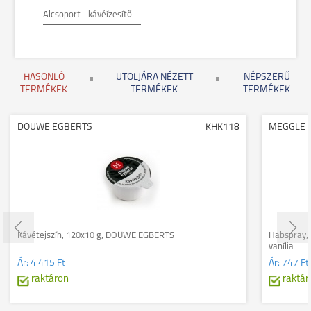
Alcsoport
kávéízesítő
HASONLÓ
UTOLJÁRA NÉZETT
NÉPSZERŰ
TERMÉKEK
TERMÉKEK
TERMÉKEK
DOUWE EGBERTS
KHK118
MEGGLE
Kávétejszín, 120x10 g, DOUWE EGBERTS
Habspray, 
vanília
Ár:
4 415 Ft
Ár:
747 Ft
raktáron
raktár