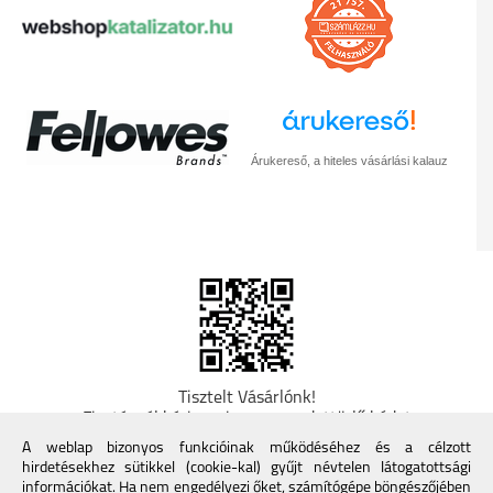
Árukereső, a hiteles vásárlási kalauz
Tisztelt Vásárlónk!
Fizetésnél kérje az ingyenes adattörlő kódot
adatainak biztonsága érdekében! A Kormány
A weblap bizonyos funkcióinak működéséhez és a célzott
döntése alapján a kereskedő minden tartós
hirdetésekhez sütikkel (cookie-kal) gyűjt névtelen látogatottsági
adathordozó termék vásárlásakor köteles ingyenes
információkat. Ha nem engedélyezi őket, számítógépe böngészőjében