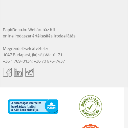
PapírDepo.hu Webáruház Kft.
online irodaszer értékesítés, irodaellátás
Megrendelések átvétele:
1047 Budapest, (külső) Váci út 71.
+36 1 769-0134; +36 70 676-7437