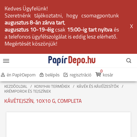
Kedves Ügyfelünk!
Szeretnénk tájékoztatni, hogy csomagpontunk
augusztus 8-án zárva tart
,
X
augusztus 10-19-éig
csak
15:00-ig tart nyitva
és
a telefonos ügyfélszolgálat is eddig lesz elérhető.
Megértését köszönjük!
0
én PapírDepom
belépés
regisztráció
kosár
KEZDŐOLDAL
KONYHAI TERMÉKEK
KÁVÉK ÉS KÁVÉÍZESÍTŐK
KRÉMPOROK ÉS TEJSZÍNEK
KÁVÉTEJSZÍN, 10X10 G, COMPLETA