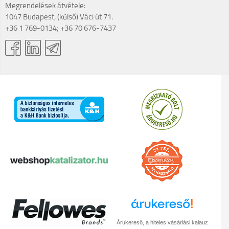
Megrendelések átvétele:
1047 Budapest, (külső) Váci út 71.
+36 1 769-0134; +36 70 676-7437
Árukereső, a hiteles vásárlási kalauz