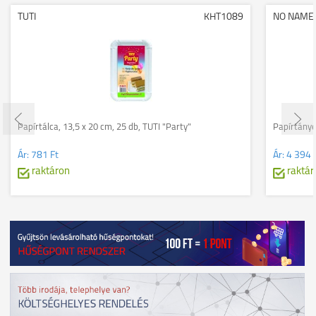
TUTI
KHT1089
NO NAME
Papírtálca, 13,5 x 20 cm, 25 db, TUTI "Party"
Papírtányé
Ár:
781 Ft
Ár:
4 394 
raktáron
raktár