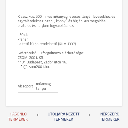
Klasszikus, 500 ml-es műanyag leveses tányér levesekhez és
egytálételekhez. Stabil, könnyű és higiénikus megoldás
elviteles és helyben fogyasztáshoz.
-50 db
-fehér
-a tető külön rendelhető (KHMU337)
Gyártó/első EU forgalmazó elérhetősége:
CSOM-2001. Kft.
1181 Budapest, Zádor utca 16.
info@csom2001.hu.
műanyag
Alcsoport
tányér
HASONLÓ
UTOLJÁRA NÉZETT
NÉPSZERŰ
TERMÉKEK
TERMÉKEK
TERMÉKEK