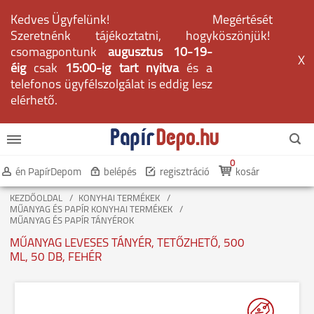
Kedves Ügyfelünk!
Megértését
Szeretnénk tájékoztatni, hogy
köszönjük!
csomagpontunk
augusztus 10-19-
X
éig
csak
15:00-ig tart nyitva
és a
telefonos ügyfélszolgálat is eddig lesz
elérhető.
0
én PapírDepom
belépés
regisztráció
kosár
KEZDŐOLDAL
KONYHAI TERMÉKEK
MŰANYAG ÉS PAPÍR KONYHAI TERMÉKEK
MŰANYAG ÉS PAPÍR TÁNYÉROK
MŰANYAG LEVESES TÁNYÉR, TETŐZHETŐ, 500
ML, 50 DB, FEHÉR