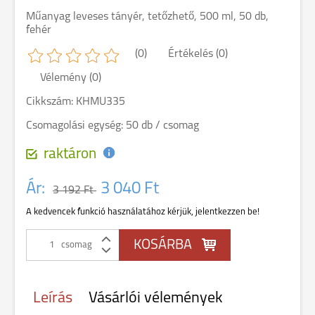
Műanyag leveses tányér, tetőzhető, 500 ml, 50 db,
fehér
(0)
Értékelés (0)
Vélemény (0)
Cikkszám: KHMU335
Csomagolási egység: 50 db / csomag
raktáron
Ár:
3 040 Ft
3 192 Ft
A kedvencek funkció használatához kérjük, jelentkezzen be!
csomag
Leírás
Vásárlói vélemények