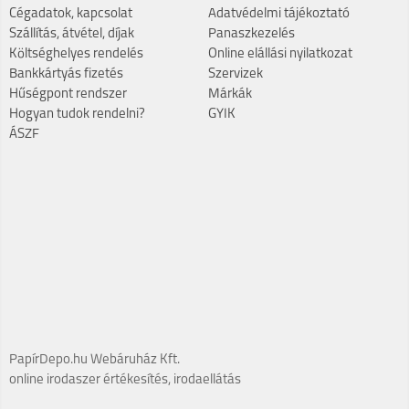
Cégadatok, kapcsolat
Adatvédelmi tájékoztató
Szállítás, átvétel, díjak
Panaszkezelés
Költséghelyes rendelés
Online elállási nyilatkozat
Bankkártyás fizetés
Szervizek
Hűségpont rendszer
Márkák
Hogyan tudok rendelni?
GYIK
ÁSZF
PapírDepo.hu Webáruház Kft.
online irodaszer értékesítés, irodaellátás