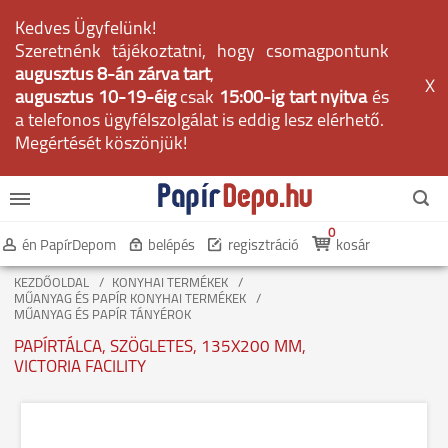
Kedves Ügyfelünk!
Szeretnénk tájékoztatni, hogy csomagpontunk
augusztus 8-án zárva tart
,
X
augusztus 10-19-éig
csak
15:00-ig tart nyitva
és
a telefonos ügyfélszolgálat is eddig lesz elérhető.
Megértését köszönjük!
0
én PapírDepom
belépés
regisztráció
kosár
KEZDŐOLDAL
KONYHAI TERMÉKEK
MŰANYAG ÉS PAPÍR KONYHAI TERMÉKEK
MŰANYAG ÉS PAPÍR TÁNYÉROK
PAPÍRTÁLCA, SZÖGLETES, 135X200 MM,
VICTORIA FACILITY