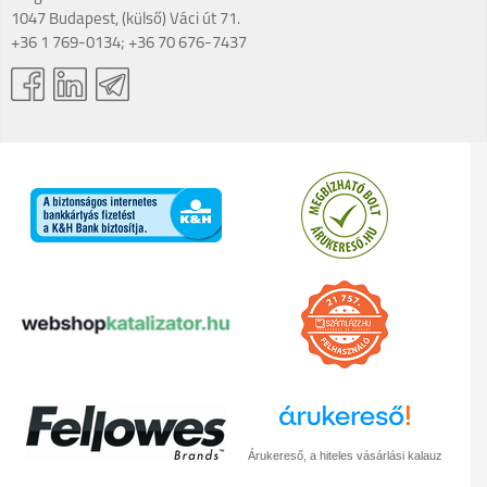
1047 Budapest, (külső) Váci út 71.
+36 1 769-0134; +36 70 676-7437
Árukereső, a hiteles vásárlási kalauz