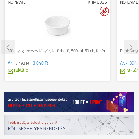
NO NAME
KHMU335
NO NAME
Műanyag leveses tányér, tetőzhető, 500 ml, 50 db, fehér
Papírtányé
Ár:
3 040 Ft
Ár:
4 394 
3 192 Ft
raktáron
raktár