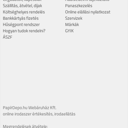
Szállítás, átvétel, díjak
Panaszkezelés
Költséghelyes rendelés
Online elállási nyilatkozat
Bankkártyás fizetés
Szervizek
Hűségpont rendszer
Márkák
Hogyan tudok rendelni?
GYIK
ÁSZF
PapírDepo.hu Webáruház Kft.
online irodaszer értékesítés, irodaellátás
Megrendelések átvétele: