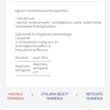
Egyszer használatos karton papírtálca
-135x200 mm
-ajánlott rendezvényekre, vendéglátásra, sültek, szilárd ételek,
sütemények felszolgálásához
Gyártó/első EU forgalmazó elérhetősége:
Corwell Kft
2120 Dunakeszi, Pallag utca 37.
victoria@victoriaoffice.eu
https://victoriaoffice.eu/
Alcsoport
papír tálca
Alapítvány
Alapítvány
támogatás
támogatás
2 Ft
HASONLÓ
UTOLJÁRA NÉZETT
NÉPSZERŰ
TERMÉKEK
TERMÉKEK
TERMÉKEK