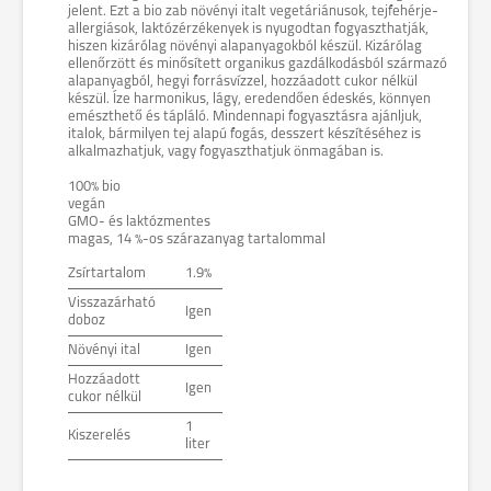
jelent. Ezt a bio zab növényi italt vegetáriánusok, tejfehérje-
allergiások, laktózérzékenyek is nyugodtan fogyaszthatják,
hiszen kizárólag növényi alapanyagokból készül. Kizárólag
ellenőrzött és minősített organikus gazdálkodásból származó
alapanyagból, hegyi forrásvízzel, hozzáadott cukor nélkül
készül. Íze harmonikus, lágy, eredendően édeskés, könnyen
emészthető és tápláló. Mindennapi fogyasztásra ajánljuk,
italok, bármilyen tej alapú fogás, desszert készítéséhez is
alkalmazhatjuk, vagy fogyaszthatjuk önmagában is.
100% bio
vegán
GMO- és laktózmentes
magas, 14 %-os szárazanyag tartalommal
Zsírtartalom
1.9%
Visszazárható
Igen
doboz
Növényi ital
Igen
Hozzáadott
Igen
cukor nélkül
1
Kiszerelés
liter