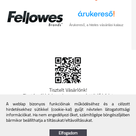
Árukereső, a hiteles vásárlási kalauz
Tisztelt Vásárlónk!
Fizetésnél kérje az ingyenes adattörlő kódot
adatainak biztonsága érdekében! A Kormány
A weblap bizonyos funkcióinak működéséhez és a célzott
döntése alapján a kereskedő minden tartós
hirdetésekhez sütikkel (cookie-kal) gyűjt névtelen látogatottsági
adathordozó termék vásárlásakor köteles ingyenes
információkat. Ha nem engedélyezi őket, számítógépe böngészőjében
adattörlő kódot biztosítani. További információk a
bármikor beállíthatja a tiltásukat/eltávolításukat.
Nemzeti Média- és Hírközlési Hatóság honlapján:
https://nmhh.hu/veglegestorles
Elfogadom