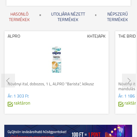
HASONLÓ
UTOLJÁRA NÉZETT
NÉPSZERŰ
TERMÉKEK
TERMÉKEK
TERMÉKEK
ALPRO
KHTEJAPK
THE BRID
Növényi ital, dobozos, 1 L, ALPRO "Barista", kókusz
Növényi ita
mandulás
Ár:
1 303 Ft
Ár:
1 186 
raktáron
raktár