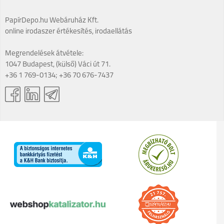
PapírDepo.hu Webáruház Kft.
online irodaszer értékesítés, irodaellátás
Megrendelések átvétele:
1047 Budapest, (külső) Váci út 71.
+36 1 769-0134; +36 70 676-7437