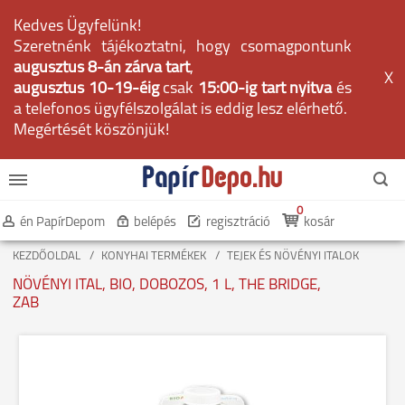
Kedves Ügyfelünk!
Szeretnénk tájékoztatni, hogy csomagpontunk
augusztus 8-án zárva tart
,
X
augusztus 10-19-éig
csak
15:00-ig tart nyitva
és
a telefonos ügyfélszolgálat is eddig lesz elérhető.
Megértését köszönjük!
0
én PapírDepom
belépés
regisztráció
kosár
KEZDŐOLDAL
KONYHAI TERMÉKEK
TEJEK ÉS NÖVÉNYI ITALOK
NÖVÉNYI ITAL, BIO, DOBOZOS, 1 L, THE BRIDGE,
ZAB