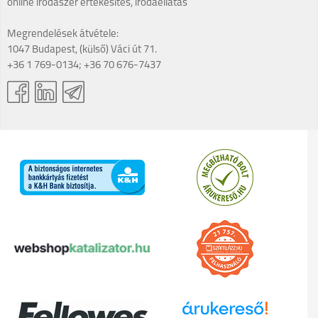
online irodaszer értékesítés, irodaellátás
Megrendelések átvétele:
1047 Budapest, (külső) Váci út 71.
+36 1 769-0134; +36 70 676-7437