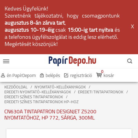
Kedves Ügyfelünk!
Szeretnénk tájékoztatni, hogy csomagpontunk
augusztus 8-án zárva tart
,
X
augusztus 10-19-éig
csak
15:00-ig tart nyitva
és
a telefonos ügyfélszolgálat is eddig lesz elérhető.
Megértését köszönjük!
0
én PapírDepom
belépés
regisztráció
kosár
KEZDŐOLDAL
NYOMTATÓ-KELLÉKANYAGOK
EREDETI NYOMTATÓ-KELLÉKANYAGOK
EREDETI TINTAPATRONOK
EREDETI SZÍNES TINTAPATRONOK
EREDETI SZÍNES TINTAPATRONOK HP-HOZ
CN630A TINTAPATRON DESIGNJET Z5200
NYOMTATÓHOZ, HP 772, SÁRGA, 300ML