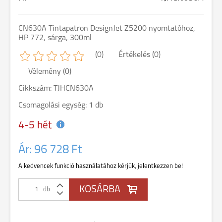
CN630A Tintapatron DesignJet Z5200 nyomtatóhoz,
HP 772, sárga, 300ml
(0)
Értékelés (0)
Vélemény (0)
Cikkszám: TJHCN630A
Csomagolási egység: 1 db
4-5 hét
Ár:
96 728 Ft
A kedvencek funkció használatához kérjük, jelentkezzen be!
db