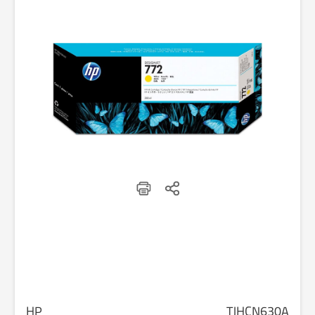
HP
TJHCN630A