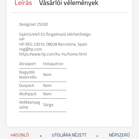
Leírás
Vásárlói vélemények
DesignJet Z5200
Gyártó/első EU forgalmazó elérhetősége:
HP
HP REG 23010, 08028 Barcelona, Spain
reg@hp.com
https://www.hp.com/hu-hu/home.html
Alcsoport
tintapatron
Nagyobb
Nem
kiszerelés
Duopack
Nem
Multipack
Nem
Kellékanyag
Sárga
színe
HASONLÓ
UTOLJÁRA NÉZETT
NÉPSZERŰ