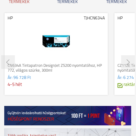
TERMÉKEK
TERMÉKEK
TERMÉKEK
HP
TJHCN634A
HP
CN634A Tintapatron DesignJet Z5200 nyomtatóhoz, HP
CZ112E Tin
772, világos szürke, 300ml
nyomtatókh
Ár:
96 728 Ft
Ár:
6 274 
4-5 hét
raktár