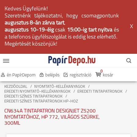
Kedves Ügyfelünk!
Szeretnénk tájékoztatni, hogy csomagpontunk
augusztus 8-án zárva tart
,
X
augusztus 10-19-éig
csak
15:00-ig tart nyitva
és
a telefonos ügyfélszolgálat is eddig lesz elérhető.
Megértését köszönjük!
0
én PapírDepom
belépés
regisztráció
kosár
KEZDŐOLDAL
NYOMTATÓ-KELLÉKANYAGOK
EREDETI NYOMTATÓ-KELLÉKANYAGOK
EREDETI TINTAPATRONOK
EREDETI SZÍNES TINTAPATRONOK
EREDETI SZÍNES TINTAPATRONOK HP-HOZ
CN634A TINTAPATRON DESIGNJET Z5200
NYOMTATÓHOZ, HP 772, VILÁGOS SZÜRKE,
300ML