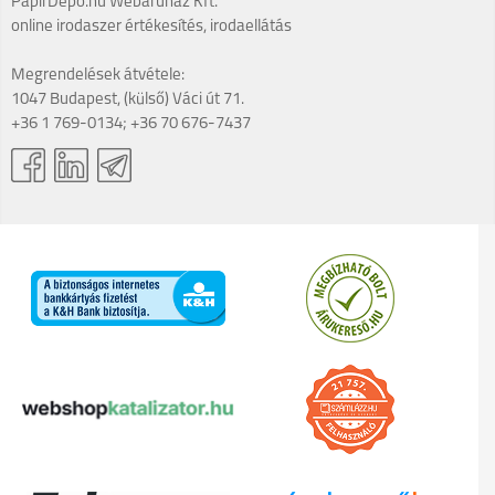
PapírDepo.hu Webáruház Kft.
online irodaszer értékesítés, irodaellátás
Megrendelések átvétele:
1047 Budapest, (külső) Váci út 71.
+36 1 769-0134; +36 70 676-7437