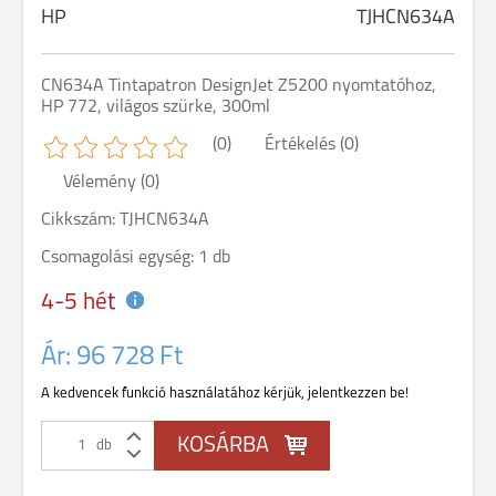
HP
TJHCN634A
CN634A Tintapatron DesignJet Z5200 nyomtatóhoz,
HP 772, világos szürke, 300ml
(0)
Értékelés (0)
Vélemény (0)
Cikkszám: TJHCN634A
Csomagolási egység: 1 db
4-5 hét
Ár:
96 728 Ft
A kedvencek funkció használatához kérjük, jelentkezzen be!
db