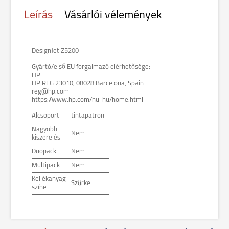
Leírás
Vásárlói vélemények
DesignJet Z5200
Gyártó/első EU forgalmazó elérhetősége:
HP
HP REG 23010, 08028 Barcelona, Spain
reg@hp.com
https://www.hp.com/hu-hu/home.html
Alcsoport
tintapatron
Nagyobb
Nem
kiszerelés
Duopack
Nem
Multipack
Nem
Kellékanyag
Szürke
színe