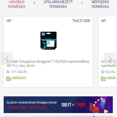
HASONLÓ
UTOLJÁRA NÉZETT
NÉPSZERŰ
TERMÉKEK
TERMÉKEK
TERMÉKEK
HP
TJHCZ130A
HP
CZ130A Tintapatron DesignJet T120,T520 nyomtatókhoz,
CZ112E Tin
HP 711, cián, 29 ml
nyomtatókh
Ár:
17 134 Ft
Ár:
6 274 
raktáron
raktár