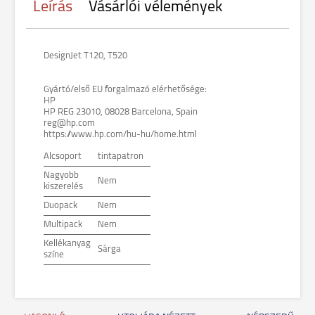
Leírás
Vásárlói vélemények
DesignJet T120, T520
Gyártó/első EU forgalmazó elérhetősége:
HP
HP REG 23010, 08028 Barcelona, Spain
reg@hp.com
https://www.hp.com/hu-hu/home.html
Alcsoport
tintapatron
Nagyobb
Nem
kiszerelés
Duopack
Nem
Multipack
Nem
Kellékanyag
Sárga
színe