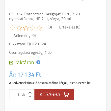
CZ132A Tintapatron DesignJet T120,T520
nyomtatókhoz, HP 711, sárga, 29 ml
(0)
Értékelés (0)
Vélemény (0)
Cikkszám: TJHCZ132A
Csomagolási egység: 1 db
raktáron
Ár:
17 134 Ft
A kedvencek funkció használatához kérjük, jelentkezzen be!
db