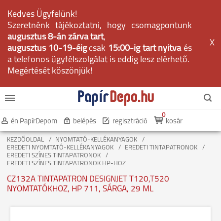
Kedves Ügyfelünk!
Szeretnénk tájékoztatni, hogy csomagpontunk
augusztus 8-án zárva tart
,
X
augusztus 10-19-éig
csak
15:00-ig tart nyitva
és
a telefonos ügyfélszolgálat is eddig lesz elérhető.
Megértését köszönjük!
0
én PapírDepom
belépés
regisztráció
kosár
KEZDŐOLDAL
NYOMTATÓ-KELLÉKANYAGOK
EREDETI NYOMTATÓ-KELLÉKANYAGOK
EREDETI TINTAPATRONOK
EREDETI SZÍNES TINTAPATRONOK
EREDETI SZÍNES TINTAPATRONOK HP-HOZ
CZ132A TINTAPATRON DESIGNJET T120,T520
NYOMTATÓKHOZ, HP 711, SÁRGA, 29 ML