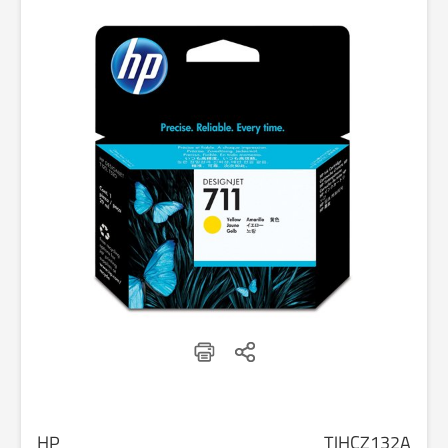
HP
TJHCZ132A