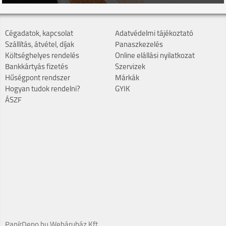
Cégadatok, kapcsolat
Adatvédelmi tájékoztató
Szállítás, átvétel, díjak
Panaszkezelés
Költséghelyes rendelés
Online elállási nyilatkozat
Bankkártyás fizetés
Szervizek
Hűségpont rendszer
Márkák
Hogyan tudok rendelni?
GYIK
ÁSZF
PapírDepo.hu Webáruház Kft.