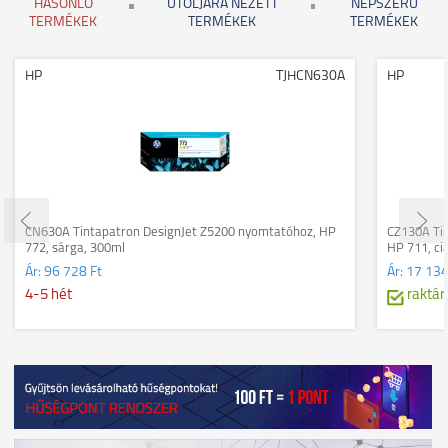
HASONLÓ
UTOLJÁRA NÉZETT
NÉPSZERŰ
TERMÉKEK
TERMÉKEK
TERMÉKEK
HP
TJHCN630A
HP
CN630A Tintapatron DesignJet Z5200 nyomtatóhoz, HP
CZ130A Ti
772, sárga, 300ml
HP 711, ci
Ár:
96 728 Ft
Ár:
17 134
4-5 hét
raktár