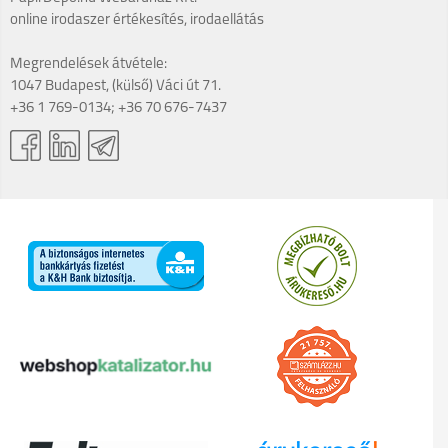
online irodaszer értékesítés, irodaellátás
Megrendelések átvétele:
1047 Budapest, (külső) Váci út 71.
+36 1 769-0134; +36 70 676-7437