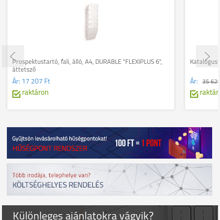
Prospektustartó, fali, álló, A4, DURABLE "FLEXIPLUS 6",
Katalógusta
áttetsző
Ár:
17 207 Ft
Ár:
35 629
raktáron
raktár
Különleges ajánlatokra vágyik?