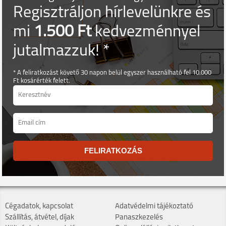
Regisztráljon hírlevelünkre és
mi
1.500 Ft
kedvezménnyel
jutalmazzuk! *
* A feliratkozást követő 30 napon belül egyszer használható fel 10.000
Ft kosárérték felett.
FELIRATKOZÁS
Cégadatok, kapcsolat
Adatvédelmi tájékoztató
Szállítás, átvétel, díjak
Panaszkezelés