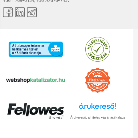
+36 1 769-0134; +36 70 676-7437
Árukereső, a hiteles vásárlási kalauz