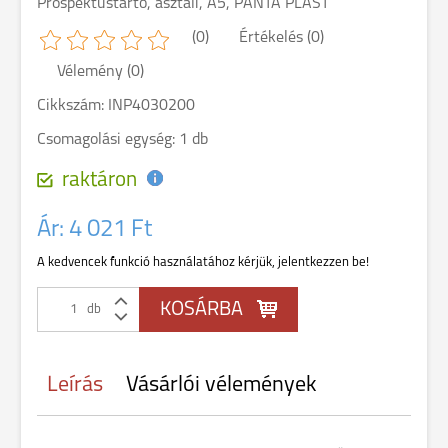
Prospektustartó, asztali, A5, PANTA PLAST
(0)
Értékelés (0)
Vélemény (0)
Cikkszám: INP4030200
Csomagolási egység: 1 db
raktáron
Ár:
4 021 Ft
A kedvencek funkció használatához kérjük, jelentkezzen be!
db
Leírás
Vásárlói vélemények