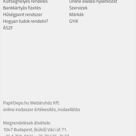
Költséghelyes rendelés
Online elállási nyilatkozat
Bankkártyás fizetés
Szervizek
Hűségpont rendszer
Márkák
Hogyan tudok rendelni?
GYIK
ÁSZF
PapírDepo.hu Webáruház Kft.
online irodaszer értékesítés, irodaellátás
Megrendelések átvétele:
1047 Budapest, (külső) Váci út 71.