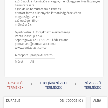
szórólapok, információs anyagok, menük egyszerű és látványos
bemutatására
egyoldalas bemutatásra alkalmas
döntött forma a könnyebb láthatóság érdekében
magassága: 24 cm
szélessége: 15 cm
mélység: 2 cm
Gyártó/első EU forgalmazó elérhetősége:
Panta Plast Sp z o.o.
Szparagowa 12, PL 91-211 Łódź Poland
pantaplast@pantaplast.com.pl
www.pantaplast.com.pl
Alcsoport
prospektustartó
Méret
A5
HASONLÓ
UTOLJÁRA NÉZETT
NÉPSZERŰ
TERMÉKEK
TERMÉKEK
TERMÉKEK
DURABLE
DB1700008401
ALBA