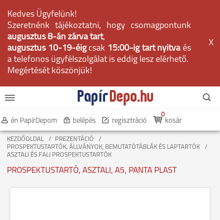
Kedves Ügyfelünk!
Szeretnénk tájékoztatni, hogy csomagpontunk
augusztus 8-án zárva tart
,
X
augusztus 10-19-éig
csak
15:00-ig tart nyitva
és
a telefonos ügyfélszolgálat is eddig lesz elérhető.
Megértését köszönjük!
0
én PapírDepom
belépés
regisztráció
kosár
KEZDŐOLDAL
PREZENTÁCIÓ
PROSPEKTUSTARTÓK, ÁLLVÁNYOK, BEMUTATÓTÁBLÁK ÉS LAPTARTÓK
ASZTALI ÉS FALI PROSPEKTUSTARTÓK
PROSPEKTUSTARTÓ, ASZTALI, A5, PANTA PLAST