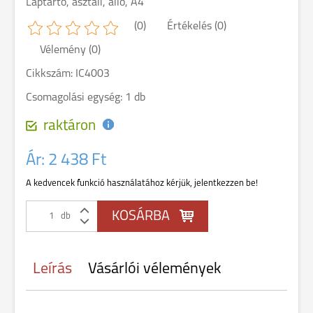
Laptartó, asztali, álló, A4
(0)
Értékelés (0)
Vélemény (0)
Cikkszám: IC4003
Csomagolási egység: 1 db
raktáron
Ár:
2 438 Ft
A kedvencek funkció használatához kérjük, jelentkezzen be!
db
Leírás
Vásárlói vélemények