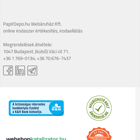
PapírDepo.hu Webáruház Kft.
online irodaszer értékesítés, irodaellátás
Megrendelések átvétele:
1047 Budapest, (külső) Váci út 71.
+36 1 769-0134; +36 70 676-7437