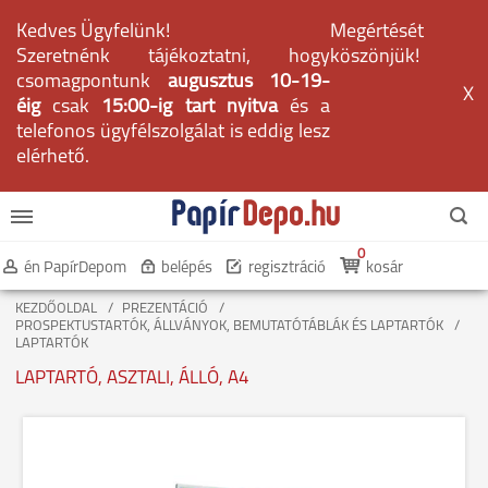
Kedves Ügyfelünk!
Megértését
Szeretnénk tájékoztatni, hogy
köszönjük!
csomagpontunk
augusztus 10-19-
X
éig
csak
15:00-ig tart nyitva
és a
telefonos ügyfélszolgálat is eddig lesz
elérhető.
0
én PapírDepom
belépés
regisztráció
kosár
KEZDŐOLDAL
PREZENTÁCIÓ
PROSPEKTUSTARTÓK, ÁLLVÁNYOK, BEMUTATÓTÁBLÁK ÉS LAPTARTÓK
LAPTARTÓK
LAPTARTÓ, ASZTALI, ÁLLÓ, A4