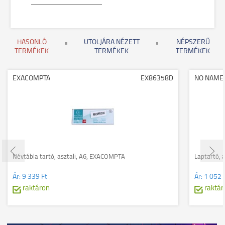
HASONLÓ
UTOLJÁRA NÉZETT
NÉPSZERŰ
TERMÉKEK
TERMÉKEK
TERMÉKEK
EXACOMPTA
EX86358D
NO NAME
Névtábla tartó, asztali, A6, EXACOMPTA
Laptartó, a
Ár:
9 339 Ft
Ár:
1 052 
raktáron
raktár