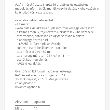
Az A4 méretű asztali laptartó praktikus és esztétikus
megoldás információk, menük vagy hirdetések kihelyezésére
különböző környezetekben.
-asztalra helyezhető kivitel
-A4 méret
-kétoldalas kialakítás a dupla információmegjelenítéshez
-alkalmas menük, tájékoztatók, hirdetések kihelyezésére
-éttermekbe, hotelekbe és ügyfélvárókba ajánlott
-alapanyaga tartós akril
-3 részből áll (két akril lap és talp)
-könnyen cserélhető benne a tartalom
-talp mérete: 244 × 57 mm
-talp horony mérete: 192 × 4,4 × 11 mm
-esztétikus megjelenés
-időtálló kialakítás
Gyártó/első EU forgalmazó elérhetősége:
R+C Kereskedelmi és Szolgáltató Zrt.
1558 Budapest, Pf. 161. Magyarország
colop@colop.hu
www.colopshop.hu
Alcsoport
laptartó
Méret
A4