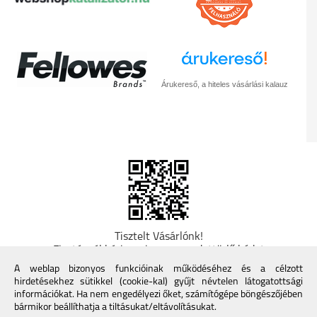
Árukereső, a hiteles vásárlási kalauz
Tisztelt Vásárlónk!
Fizetésnél kérje az ingyenes adattörlő kódot
adatainak biztonsága érdekében! A Kormány
A weblap bizonyos funkcióinak működéséhez és a célzott
döntése alapján a kereskedő minden tartós
hirdetésekhez sütikkel (cookie-kal) gyűjt névtelen látogatottsági
adathordozó termék vásárlásakor köteles ingyenes
információkat. Ha nem engedélyezi őket, számítógépe böngészőjében
adattörlő kódot biztosítani. További információk a
bármikor beállíthatja a tiltásukat/eltávolításukat.