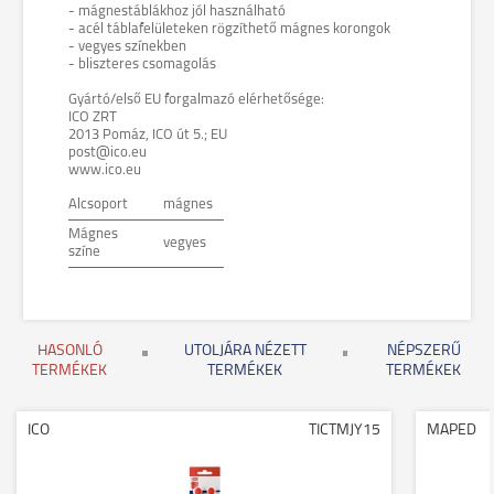
- mágnestáblákhoz jól használható
- acél táblafelületeken rögzíthető mágnes korongok
- vegyes színekben
- bliszteres csomagolás
Gyártó/első EU forgalmazó elérhetősége:
ICO ZRT
2013 Pomáz, ICO út 5.; EU
post@ico.eu
www.ico.eu
Alcsoport
mágnes
Mágnes
vegyes
színe
HASONLÓ
UTOLJÁRA NÉZETT
NÉPSZERŰ
TERMÉKEK
TERMÉKEK
TERMÉKEK
ICO
TICTMJY15
MAPED