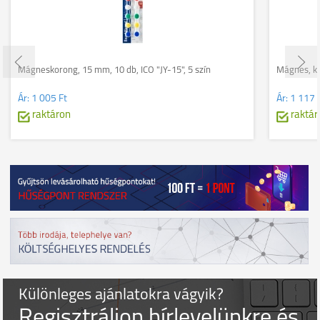
Mágneskorong, 15 mm, 10 db, ICO "JY-15", 5 szín
Mágnes, k
Ár:
1 005 Ft
Ár:
1 117 
raktáron
raktár
Különleges ajánlatokra vágyik?
Regisztráljon hírlevelünkre és