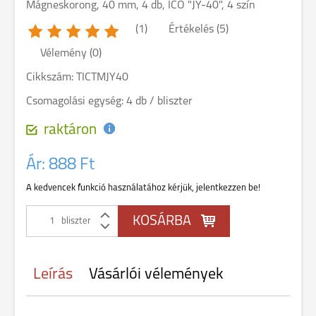
Mágneskorong, 40 mm, 4 db, ICO "JY-40", 4 szín
(1)
Értékelés (5)
Vélemény (0)
Cikkszám: TICTMJY40
Csomagolási egység: 4 db / bliszter
raktáron
Ár:
888 Ft
A kedvencek funkció használatához kérjük, jelentkezzen be!
bliszter
Leírás
Vásárlói vélemények