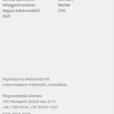
Hűségpont rendszer
Márkák
Hogyan tudok rendelni?
GYIK
ÁSZF
PapírDepo.hu Webáruház Kft.
online irodaszer értékesítés, irodaellátás
Megrendelések átvétele:
1047 Budapest, (külső) Váci út 71.
+36 1 769-0134; +36 70 676-7437