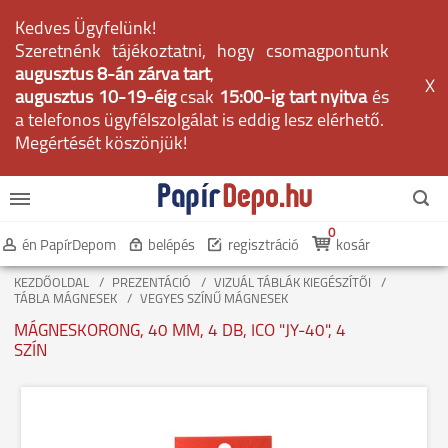
Kedves Ügyfelünk!
Szeretnénk tájékoztatni, hogy csomagpontunk
augusztus 8-án zárva tart
,
X
augusztus 10-19-éig
csak
15:00-ig tart nyitva
és
a telefonos ügyfélszolgálat is eddig lesz elérhető.
Megértését köszönjük!
0
én PapírDepom
belépés
regisztráció
kosár
KEZDŐOLDAL
PREZENTÁCIÓ
VIZUÁL TÁBLÁK KIEGÉSZÍTŐI
TÁBLA MÁGNESEK
VEGYES SZÍNŰ MÁGNESEK
MÁGNESKORONG, 40 MM, 4 DB, ICO "JY-40", 4
SZÍN