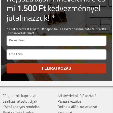
mi
1.500 Ft
kedvezménnyel
jutalmazzuk! *
* A feliratkozást követő 30 napon belül egyszer használható fel 10.000
Ft kosárérték felett.
FELIRATKOZÁS
Cégadatok, kapcsolat
Adatvédelmi tájékoztató
Szállítás, átvétel, díjak
Panaszkezelés
Költséghelyes rendelés
Online elállási nyilatkozat
Bankkártyás fizetés
Szervizek