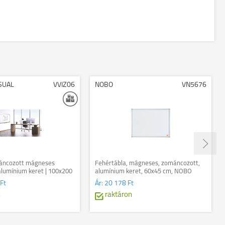
ISUAL
VVIZ06
NOBO
VN5676
máncozott mágneses
Fehértábla, mágneses, zománcozott,
 alumínium keret | 100x200
alumínium keret, 60x45 cm, NOBO
"Essentials"
Ft
Ár:
20 178 Ft
n
raktáron