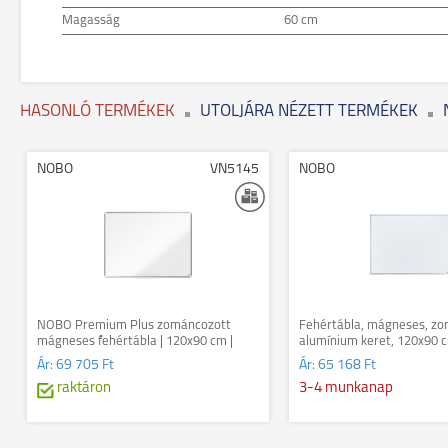
Magasság
60 cm
HASONLÓ TERMÉKEK
UTOLJÁRA NÉZETT TERMÉKEK
NOBO
VN5145
NOBO
NOBO Premium Plus zománcozott
Fehértábla, mágneses, zo
mágneses fehértábla | 120x90 cm |
alumínium keret, 120x90
alumínium keret
"Essentials"
Ár:
69 705 Ft
Ár:
65 168 Ft
raktáron
3-4 munkanap