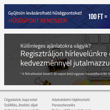
Különleges ajánlatokra vágyik?
Regisztráljon hírlevelünkre
kedvezménnyel jutalmazzuk
* A feliratkozást követő 30 napon belül egyszer használható fel 10
Cégadatok, kapcsolat
Adatvédelmi tájékoztató
Szállítás, átvétel, díjak
Panaszkezelés