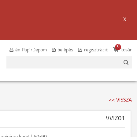
X
0
én PapírDepom
belépés
regisztráció
kosár
<< VISSZA
VVIZ01