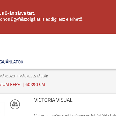
s 8-án zárva tart
,
fonos ügyfélszolgálat is eddig lesz elérhető.
GAJÁNLATOK
MÁNCOZOTT MÁGNESES TÁBLÁK
IUM KERET | 60X90 CM
VICTORIA VISUAL