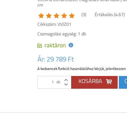
Victoria zománcozott mágneses fehértábla | a
cm
(3)
Értékelés (
4.67
)
Cikkszám: VVIZ01
Csomagolási egység: 1 db
raktáron
Ár:
29 789 Ft
A kedvencek funkció használatához kérjük, jelentkezzen 
db