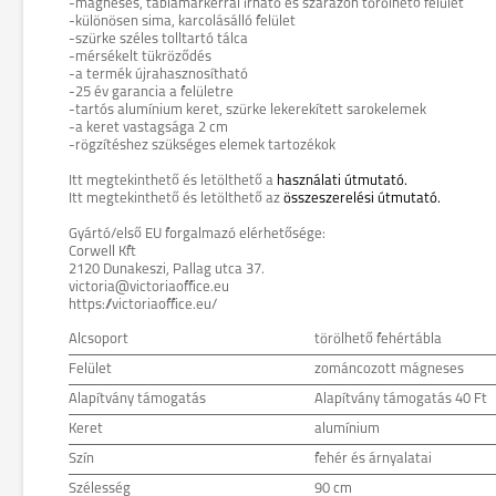
-mágneses, táblamarkerral írható és szárazon törölhető felület
-különösen sima, karcolásálló felület
-szürke széles tolltartó tálca
-mérsékelt tükröződés
-a termék újrahasznosítható
-25 év garancia a felületre
-tartós alumínium keret, szürke lekerekített sarokelemek
-a keret vastagsága 2 cm
-rögzítéshez szükséges elemek tartozékok
Itt megtekinthető és letölthető a
használati útmutató.
Itt megtekinthető és letölthető az
összeszerelési útmutató.
Gyártó/első EU forgalmazó elérhetősége:
Corwell Kft
2120 Dunakeszi, Pallag utca 37.
victoria@victoriaoffice.eu
https://victoriaoffice.eu/
Alcsoport
törölhető fehértábla
Felület
zománcozott mágneses
Alapítvány támogatás
Alapítvány támogatás 40 Ft
Keret
alumínium
Szín
fehér és árnyalatai
Szélesség
90 cm