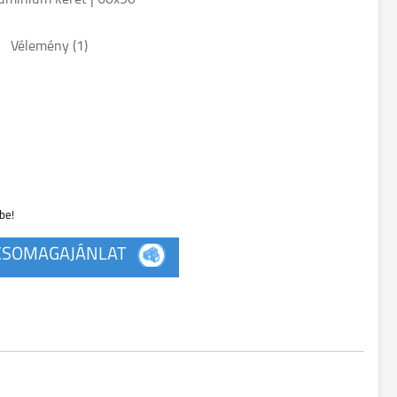
lumínium keret | 60x90
Vélemény (
1
)
be!