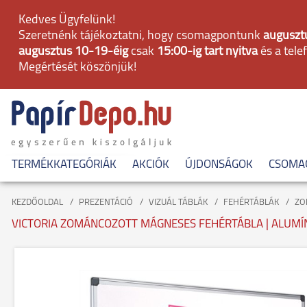
Kedves Ügyfelünk!
Szeretnénk tájékoztatni, hogy csomagpontunk
augusztu
augusztus 10-19-éig
csak
15:00-ig tart nyitva
és a tele
Megértését köszönjük!
TERMÉKKATEGÓRIÁK
AKCIÓK
ÚJDONSÁGOK
CSOMA
KEZDŐOLDAL
PREZENTÁCIÓ
VIZUÁL TÁBLÁK
FEHÉRTÁBLÁK
ZO
VICTORIA ZOMÁNCOZOTT MÁGNESES FEHÉRTÁBLA | ALUMÍN