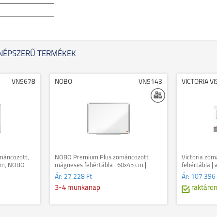
NÉPSZERŰ TERMÉKEK
VN5678
NOBO
VN5143
VICTORIA V
máncozott,
NOBO Premium Plus zománcozott
Victoria zo
 cm, NOBO
mágneses fehértábla | 60x45 cm |
fehértábla |
alumínium keret
cm
Ár:
27 228 Ft
Ár:
107 396 
3-4 munkanap
raktáro