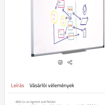
Leírás
Vásárlói vélemények
-800 Co-on égetett acél felület